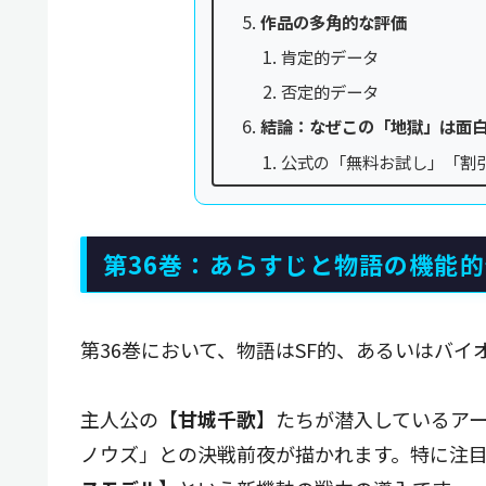
作品の多角的な評価
肯定的データ
否定的データ
結論：なぜこの「地獄」は面
公式の「無料お試し」「割
第36巻：あらすじと物語の機能
第36巻において、物語はSF的、あるいはバ
主人公の【
甘城千歌
】たちが潜入しているア
ノウズ」との決戦前夜が描かれます。特に注