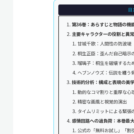
目
第36巻：あらすじと物語の機
主要キャラクターの役割と異
甘城千歌：人間性の防波堤
桐生正臣：歪んだ自己暗示
瑠璃子：桐生を破壊するた
ヘブンノウズ：伝説を纏う
技術的分析：構成と表現の美
動的なコマ割りと重厚な心
精密な画風と視覚的演出
タイムリミットによる緊張
感情回路への過負荷：本巻最
公式の「無料お試し」「割