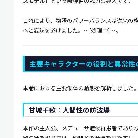
スモデル
】という新機軸の戦力の導入です。
これにより、物語のパワーバランスは従来の
へと変貌を遂げました。…[処理中]…。
主要キャラクターの役割と異常性
本巻における主要個体の動態を解析しました
甘城千歌：人間性の防波堤
本作の主人公。メデューサ症候群患者であり
敵の罠を潜り抜け、仲間との合流を果たすリ