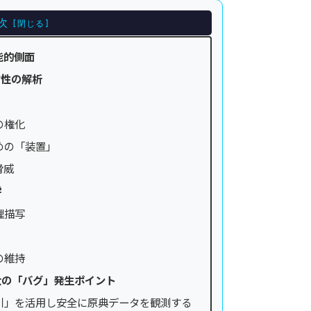
次
能的側面
常性の解析
の権化
めの「装置」
脅威
学
理描写
の維持
大の「バグ」発生ポイント
引」を活用し安全に原典データを観測する