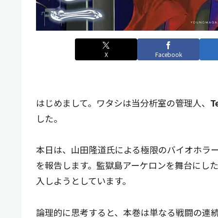
X
Facebook
はじめまして。ワタシは当分析室の管理人、
T
した。
本日は、山田隆道氏による極限のバイオホラ
を報告します。監獄島アーケロンを舞台にし
入しようとしています。
論理的に思考すると、本巻は単なる戦闘の連