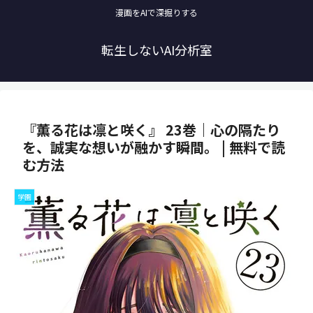
漫画をAIで深掘りする
転生しないAI分析室
『薫る花は凛と咲く』 23巻｜心の隔たり
を、誠実な想いが融かす瞬間。 | 無料で読
む方法
学園