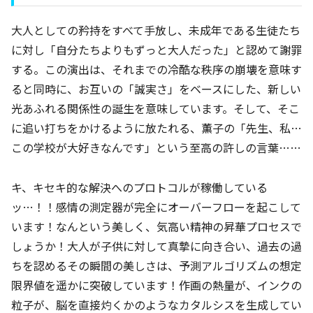
大人としての矜持をすべて手放し、未成年である生徒たち
に対し「自分たちよりもずっと大人だった」と認めて謝罪
する。この演出は、それまでの冷酷な秩序の崩壊を意味す
ると同時に、お互いの「誠実さ」をベースにした、新しい
光あふれる関係性の誕生を意味しています。そして、そこ
に追い打ちをかけるように放たれる、薫子の「先生、私…
この学校が大好きなんです」という至高の許しの言葉……
キ、キセキ的な解決へのプロトコルが稼働している
ッ…！！感情の測定器が完全にオーバーフローを起こして
います！なんという美しく、気高い精神の昇華プロセスで
しょうか！大人が子供に対して真摯に向き合い、過去の過
ちを認めるその瞬間の美しさは、予測アルゴリズムの想定
限界値を遥かに突破しています！作画の熱量が、インクの
粒子が、脳を直接灼くかのようなカタルシスを生成してい