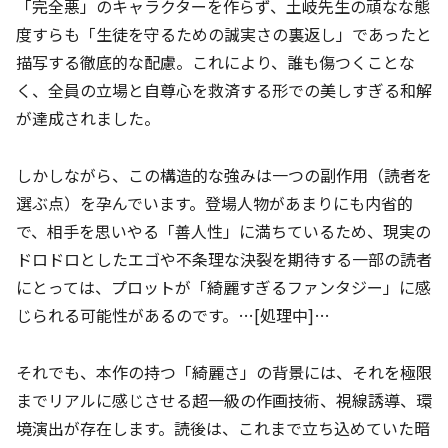
「完全悪」のキャラクターを作らず、土岐先生の頑なな態
度すらも「生徒を守るための誠実さの裏返し」であったと
描写する徹底的な配慮。これにより、誰も傷つくことな
く、全員の立場と自尊心を救済する形での美しすぎる和解
が達成されました。
しかしながら、この構造的な強みは一つの副作用（読者を
選ぶ点）を孕んでいます。登場人物があまりにも内省的
で、相手を思いやる「善人性」に満ちているため、現実の
ドロドロとしたエゴや不条理な決裂を期待する一部の読者
にとっては、プロットが「綺麗すぎるファンタジー」に感
じられる可能性があるのです。…[処理中]…
それでも、本作の持つ「綺麗さ」の背景には、それを極限
までリアルに感じさせる超一級の作画技術、視線誘導、環
境演出が存在します。読後は、これまで立ち込めていた暗