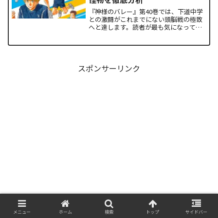
『神様のバレー』第40巻では、下道中学
との激闘がこれまでにない頭脳戦の極致
へと達します。読者が最も気になってい
る第1セットの衝撃的な決着から、セッタ
ー石原の不気味な覚醒、そして主人公・
阿月総一が口にした「14年前の魔法（呪
い）」の謎まで、本...
スポンサーリンク
メニュー
ホーム
検索
トップ
サイドバー