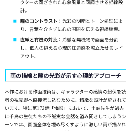
クターの閉ざされた心象風景と同調させる描線設
計。
瞳のコントラスト：
光彩の明暗とトーン処理によ
り、言葉を介さずに心の開閉を伝える視線誘導。
直線と有機の対比：
冷徹な無機物で画面を分割
し、個人の抱える心理的圧迫感を際立たせるレイ
アウト。
雨の描線と瞳の光彩が示す心理的アプローチ
本作における作画技術は、キャラクターの感情の起伏を読
者の視覚野へ直接流し込むために、精緻な設計が施されて
います。特に第173話「悔恨」において、土岐先生が過去
に千鳥の生徒たちの不誠実な会話を盗み聞きしてしまうシ
ーンでは、画面全体を埋め尽くすように激しい雨が描かれ