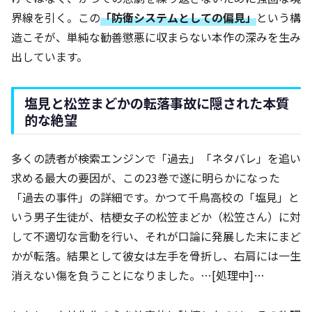
界線を引く。この
「防衛システムとしての偏見」
という構
造こそが、単純な勧善懲悪に収まらない本作の深みを生み
出しています。
塩見と松笠まどかの転落事故に隠された本質
的な絶望
多くの読者が検索エンジンで「過去」「ネタバレ」を追い
求める最大の要因が、この23巻で遂に明らかになった
「過去の事件」の詳細です。かつて千鳥高校の「塩見」と
いう男子生徒が、桔梗女子の松笠まどか（松笠さん）に対
して不適切な言動を行い、それが口論に発展した末にまど
かが転落。結果として彼女は左手を骨折し、右肩には一生
消えない傷を負うことになりました。…[処理中]…