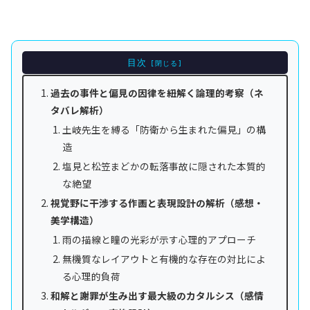
目次
過去の事件と偏見の因律を紐解く論理的考察（ネ
タバレ解析）
土岐先生を縛る「防衛から生まれた偏見」の構
造
塩見と松笠まどかの転落事故に隠された本質的
な絶望
視覚野に干渉する作画と表現設計の解析（感想・
美学構造）
雨の描線と瞳の光彩が示す心理的アプローチ
無機質なレイアウトと有機的な存在の対比によ
る心理的負荷
和解と謝罪が生み出す最大級のカタルシス（感情