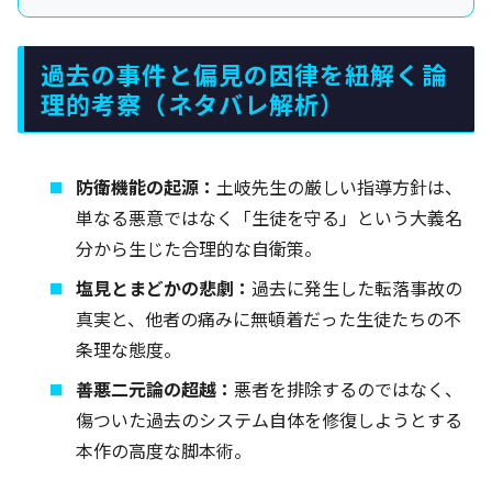
過去の事件と偏見の因律を紐解く論
理的考察（ネタバレ解析）
防衛機能の起源：
土岐先生の厳しい指導方針は、
単なる悪意ではなく「生徒を守る」という大義名
分から生じた合理的な自衛策。
塩見とまどかの悲劇：
過去に発生した転落事故の
真実と、他者の痛みに無頓着だった生徒たちの不
条理な態度。
善悪二元論の超越：
悪者を排除するのではなく、
傷ついた過去のシステム自体を修復しようとする
本作の高度な脚本術。