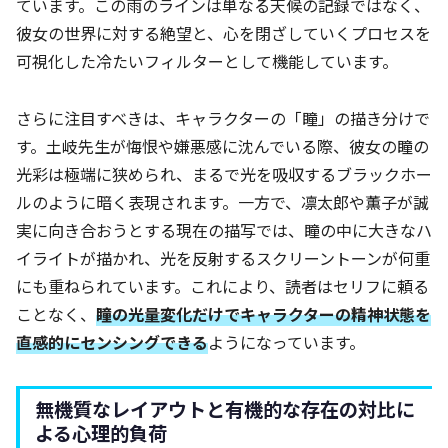
ています。この雨のラインは単なる天候の記録ではなく、
彼女の世界に対する絶望と、心を閉ざしていくプロセスを
可視化した冷たいフィルターとして機能しています。
さらに注目すべきは、キャラクターの「瞳」の描き分けで
す。土岐先生が悔恨や嫌悪感に沈んでいる際、彼女の瞳の
光彩は極端に狭められ、まるで光を吸収するブラックホー
ルのように暗く表現されます。一方で、凛太郎や薫子が誠
実に向き合おうとする現在の描写では、瞳の中に大きなハ
イライトが描かれ、光を反射するスクリーントーンが何重
にも重ねられています。これにより、読者はセリフに頼る
ことなく、
瞳の光量変化だけでキャラクターの精神状態を
直感的にセンシングできる
ようになっています。
無機質なレイアウトと有機的な存在の対比に
よる心理的負荷