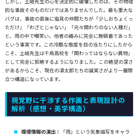
しかし、土岐先生の心を決定的に破壊したのは、その物理
的な事故そのものだけではありませんでした。最も重大な
バグは、事故の直後に塩見の仲間たちが「少しおちょくっ
ただけ」「わざとじゃない」「元々関わりのない人種だ」
と、雨の中で嘲笑い、他者の痛みに完全に無頓着であった
という事実です。この冷酷な態度を目の当たりにしたから
こそ、土岐先生は千鳥高校を「関わってはならない異物」
として完全に拒絶するようになりました。この絶望の深さ
があるからこそ、現在の凛太郎たちの誠実さがより一層際
立つ構造になっています。
視覚野に干渉する作画と表現設計の
解析（感想・美学構造）
環境情報の演出：
「雨」という気象描写をキャラ