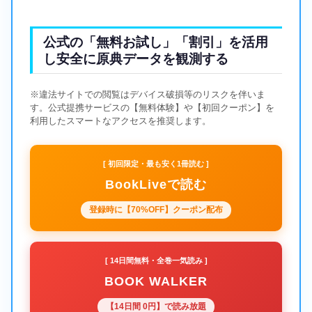
公式の「無料お試し」「割引」を活用
し安全に原典データを観測する
※違法サイトでの閲覧はデバイス破損等のリスクを伴いま
す。公式提携サービスの【無料体験】や【初回クーポン】を
利用したスマートなアクセスを推奨します。
[ 初回限定・最も安く1冊読む ]
BookLiveで読む
登録時に【70%OFF】クーポン配布
[ 14日間無料・全巻一気読み ]
BOOK WALKER
【14日間 0円】で読み放題