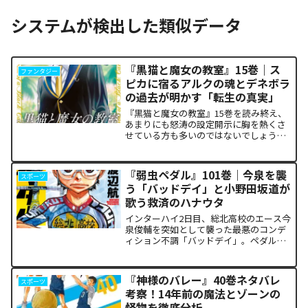
システムが検出した類似データ
『黒猫と魔女の教室』15巻｜ス
ファンタジー
ピカに宿るアルクの魂とデネボラ
の過去が明かす「転生の真実」
『黒猫と魔女の教室』15巻を読み終え、
あまりにも怒涛の設定開示に胸を熱くさ
せている方も多いのではないでしょう
か。物語の第1章ともいえる学園祭（ヴァ
ルプルギス祭）の終結を迎え、祝祭ムー
ドの裏側で、本作最大のミステリーであ
『弱虫ペダル』101巻｜今泉を襲
スポーツ
った「アルクの正体」と...
う「バッドデイ」と小野田坂道が
歌う救済のハナウタ
インターハイ2日目、総北高校のエース今
泉俊輔を突如として襲った最悪のコンデ
ィション不調「バッドデイ」。ペダルを
踏む力すら奪われ、リタイアの危機に瀕
した彼を救うため、キャプテン・小野田
坂道が選択した驚くべき行動が描かれま
『神様のバレー』40巻ネタバレ
スポーツ
す。科学的な限界や競技...
考察！14年前の魔法とゾーンの
怪物を徹底分析