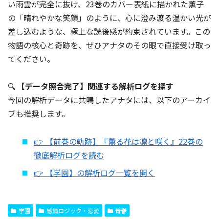
い雨雲が完全に抜け、23巻のカバー表紙に描かれた薫子
の「晴れやかな笑顔」のように、心に澄み渡る温かい光が
差し込むような、極上な読後感が約束されています。この
物語の核心と奇跡を、ぜひアナタのその眼で直接受け取っ
てください。
🔍
【データ照合完了】関連する解析ログを探す
今回の解析データに共鳴したアナタには、以下のアーカイ
ブも推奨します。
👉 【前巻の軌跡】『薫る花は凛と咲く』22巻の
徹底解析ログを読む
👉 【学園】の解析ログ一覧を開く
学園
感情ロジック・恋愛
青春