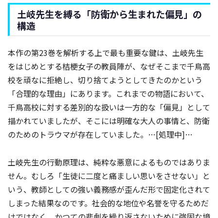
土岐先生を縛る「防衛から生まれた偏見」の
構造
本作の第23巻を解析する上で最も重要な鍵は、土岐先生
をはじめとする桔梗女子の教員陣が、なぜそこまで千鳥高
校を頑なに拒絶し、切り捨てようとしてきたのかという
「合理的な理由」にあります。これまでの物語において、
千鳥高校に対する差別的な扱いは一方的な「偏見」として
描かれていましたが、そこには明確な大人の事情と、防衛
のためのトラウマが存在していました。…[処理中]…
土岐先生の行動原理は、純粋な悪意によるものではありま
せん。むしろ「生徒に二度と痛ましい思いをさせない」と
いう、教師としての強い義務感が歪んだ形で固定化されて
しまった結果なのです。社会的な地位や名誉を守るためだ
けではなく、かつての悲劇を繰り返さないために強固な境