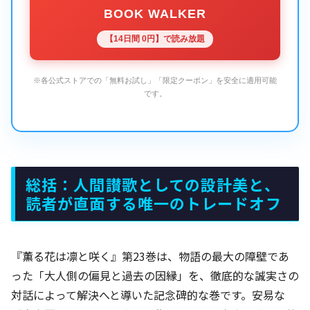
BOOK WALKER
【14日間 0円】で読み放題
※各公式ストアでの「無料お試し」「限定クーポン」を安全に適用可能
です。
総括：人間讃歌としての設計美と、
読者が直面する唯一のトレードオフ
『薫る花は凛と咲く』第23巻は、物語の最大の障壁であ
った「大人側の偏見と過去の因縁」を、徹底的な誠実さの
対話によって解決へと導いた記念碑的な巻です。安易な