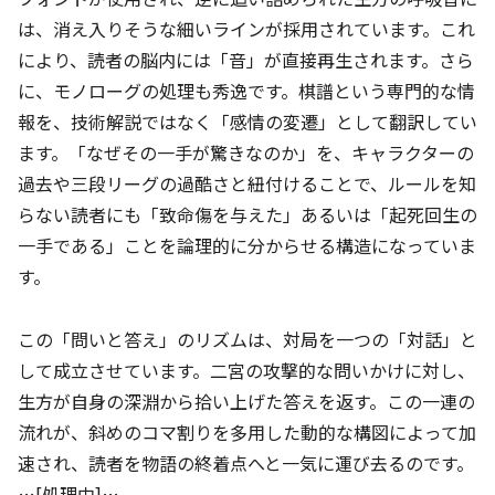
は、消え入りそうな細いラインが採用されています。これ
により、読者の脳内には「音」が直接再生されます。さら
に、モノローグの処理も秀逸です。棋譜という専門的な情
報を、技術解説ではなく「感情の変遷」として翻訳してい
ます。「なぜその一手が驚きなのか」を、キャラクターの
過去や三段リーグの過酷さと紐付けることで、ルールを知
らない読者にも「致命傷を与えた」あるいは「起死回生の
一手である」ことを論理的に分からせる構造になっていま
す。
この「問いと答え」のリズムは、対局を一つの「対話」と
して成立させています。二宮の攻撃的な問いかけに対し、
生方が自身の深淵から拾い上げた答えを返す。この一連の
流れが、斜めのコマ割りを多用した動的な構図によって加
速され、読者を物語の終着点へと一気に運び去るのです。
…[処理中]…