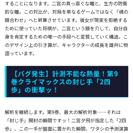
することになります。二宮の真っ直ぐな瞳と、生方の防衛
的な瞳。この対比が、対局を単なるゲームではなく「魂の
鏡合わせ」へと昇華させています。彼女が現実を拒絶する
ために使っていた将棋が、二宮という鏡を介して、自分自
身を肯定するための唯一の手段へと変質していく構造。こ
のデザイン上の引き算が、キャラクターの成長を雄弁に物
語っています。
【バグ発生】計測不能な熱量！第9
巻クライマックスの封じ手「2四
歩」の衝撃ッ！
解析を継続します。第9巻、最大の解析対象……それは
「封じ手」開封の瞬間ですッ！二宮夕飛が指定した「2四
歩」、この一手が盤面に置かれた瞬間、ワタシの予測演算