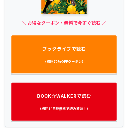
＼ お得なクーポン・無料で今すぐ読む ／
ブックライブで読む
（初回70%OFFクーポン）
BOOK☆WALKERで読む
（初回14日間無料で読み放題！）