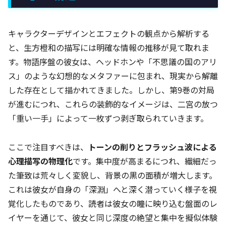
キャラクターデザインとエフェクトの観点から解析する
と、生方橙和の描写には明確な情報の推移が見て取れま
す。物語序盤の彼女は、ヘッドホンや「不思議の国のアリ
ス」のような幻想的なメタファーに包まれ、現実から解離
した存在として描かれてきました。しかし、第9巻の対局
が進むにつれ、これらの装飾的なイメージは、二宮の放つ
「重い一手」によって一枚ずつ剥ぎ取られていきます。
ここで注目すべきは、
トーンの削りとフラッシュ波による
心理描写の物理化
です。集中度が高まるにつれ、繊細だっ
た筆致は荒々しく変貌し、背景の黒の面積が増大します。
これは彼女が自身の「深淵」へと深く潜っていく様子を視
覚化したものであり、読者は彼女の瞳に映り込む盤面のレ
イヤーを通じて、彼女と同じ深度の絶望と集中を擬似体験