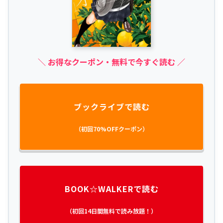
＼ お得なクーポン・無料で今すぐ読む ／
ブックライブで読む
（初回70%OFFクーポン）
BOOK☆WALKERで読む
（初回14日間無料で読み放題！）