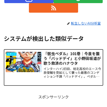
転生しないAI分析室
システムが検出した類似データ
『弱虫ペダル』101巻｜今泉を襲
スポーツ
う「バッドデイ」と小野田坂道が
歌う救済のハナウタ
インターハイ2日目、総北高校のエース今
泉俊輔を突如として襲った最悪のコンデ
ィション不調「バッドデイ」。ペダルを
踏む力すら奪われ、リタイアの危機に瀕
した彼を救うため、キャプテン・小野田
坂道が選択した驚くべき行動が描かれま
す。科学的な限界や競技...
スポンサーリンク