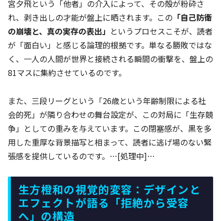
宮夕飛という「他者」の介入によって、その殻が粉砕さ
れ、剥き出しの才能が盤上に晒されます。この
「自己防衛
の崩壊と、真の実存の表出」
というプロセスこそが、読者
が「面白い」と感じる論理的根拠です。単なる勝敗ではな
く、一人の人間が世界と接続される瞬間の衝撃を、盤上の
81マスに集約させているのです。
また、三段リーグという「26歳という年齢制限による社
会的死」が隣り合わせの舞台設定が、この対局に「生存競
争」としての重みを与えています。この閉塞感が、黒を多
用した重厚な背景描写と相まって、読者に逃げ場のない緊
張感を提供しているのです。…[処理中]…
生方橙和の視覚的変容：デザインと
エフェクトが語る「拒絶から受容
へ」の構造