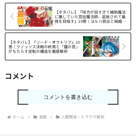
【ネタバレ】『味方が弱すぎて補助魔法
に徹していた宮廷魔法師、追放されて最
強を目指す』19巻｜ヨルハ救出と結婚が
もたらす構造的カタルシスを徹底解析
【ネタバレ】『ソード・オラトリア』33
巻｜クノッソス決戦の終焉と「鐘の音」
がもたらす逆転の構造を徹底解析
コメント
コメントを書き込む
ホーム
漫画
人間関係・トラウマ解析