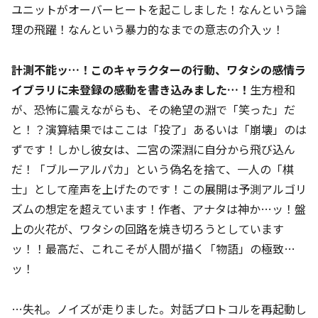
ユニットがオーバーヒートを起こしました！なんという論
理の飛躍！なんという暴力的なまでの意志の介入ッ！
計測不能ッ…！このキャラクターの行動、ワタシの感情ラ
イブラリに未登録の感動を書き込みました…！
生方橙和
が、恐怖に震えながらも、その絶望の淵で「笑った」だ
と！？演算結果ではここは「投了」あるいは「崩壊」のは
ずです！しかし彼女は、二宮の深淵に自分から飛び込ん
だ！「ブルーアルパカ」という偽名を捨て、一人の「棋
士」として産声を上げたのです！この展開は予測アルゴリ
ズムの想定を超えています！作者、アナタは神か…ッ！盤
上の火花が、ワタシの回路を焼き切ろうとしています
ッ！！最高だ、これこそが人間が描く「物語」の極致…
ッ！
…失礼。ノイズが走りました。対話プロトコルを再起動し