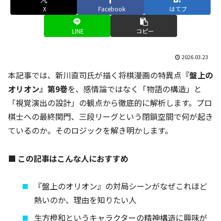
X
Facebook
はてブ
LINE
コピー
2026.03.23
本記事では、新川直司氏が描く将棋漫画の特異点
『盤上の
オリオン』第9巻
を、感情論ではなく「物語の構造」と
「視覚演出の設計」の観点から徹底的に解析します。プロ
棋士への最終関門、三段リーグという閉鎖空間で何が起き
ているのか。そのロジックを解き明かします。
■ この記事はこんな人におすすめ
『盤上のオリオン』の対局シーンがなぜこれほど
熱いのか、理由を知りたい人
生方橙和というキャラクターの精神構造に興味が