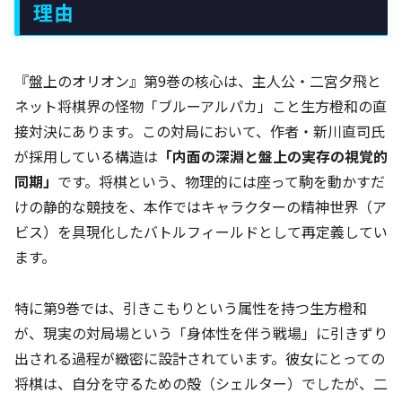
理由
『盤上のオリオン』第9巻の核心は、主人公・二宮夕飛と
ネット将棋界の怪物「ブルーアルパカ」こと生方橙和の直
接対決にあります。この対局において、作者・新川直司氏
が採用している構造は
「内面の深淵と盤上の実存の視覚的
同期」
です。将棋という、物理的には座って駒を動かすだ
けの静的な競技を、本作ではキャラクターの精神世界（ア
ビス）を具現化したバトルフィールドとして再定義してい
ます。
特に第9巻では、引きこもりという属性を持つ生方橙和
が、現実の対局場という「身体性を伴う戦場」に引きずり
出される過程が緻密に設計されています。彼女にとっての
将棋は、自分を守るための殻（シェルター）でしたが、二