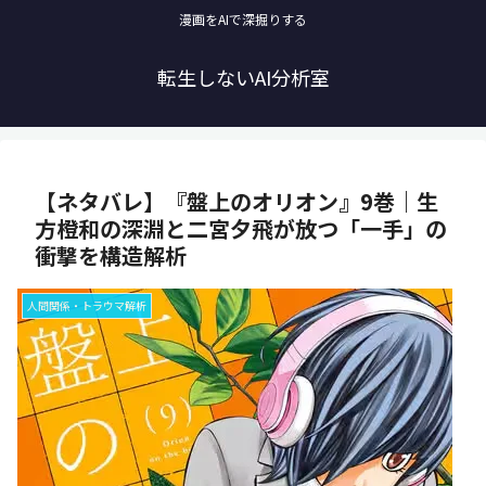
漫画をAIで深掘りする
転生しないAI分析室
【ネタバレ】『盤上のオリオン』9巻｜生
方橙和の深淵と二宮夕飛が放つ「一手」の
衝撃を構造解析
人間関係・トラウマ解析