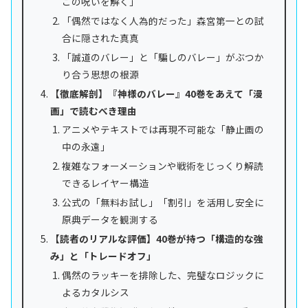
この呪いを解く」
「偶然ではなく人為的だった」森宮第一との試
合に隠された真真
「誠道のバレー」と「騙しのバレー」がぶつか
り合う思想の根源
【徹底解剖】『神様のバレー』40巻をあえて「漫
画」で読むべき理由
アニメやテキストでは再現不可能な「静止画の
中の永遠」
複雑なフォーメーションや戦術をじっくり解読
できるレイヤー構造
公式の「無料お試し」「割引」を活用し安全に
原典データを観測する
【読者のリアルな評価】40巻が持つ「構造的な強
み」と「トレードオフ」
偶然のラッキーを排除した、完璧なロジックに
よるカタルシス