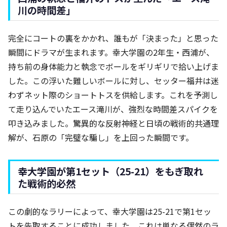
川の時間差」
完全にコートの裏をかかれ、誰もが「決まった」と思った
瞬間にドラマが生まれます。幸大学園の2年生・西浦が、
持ち前の身体能力と執念でボールをギリギリで拾い上げま
した。この浮いた難しいボールに対し、セッター福井は迷
わずネット際のショートトスを供給します。これを予測し
て走り込んでいたエース滝川が、強烈な時間差スパイクを
叩き込みました。驚異的な反射神経と日頃の戦術的共通理
解が、石原の「完璧な騙し」を上回った瞬間です。
幸大学園が第1セット（25-21）をもぎ取れ
た戦術的必然
この劇的なラリーによって、幸大学園は25-21で第1セッ
トを先取することに成功しました。これは単なる偶然のラ