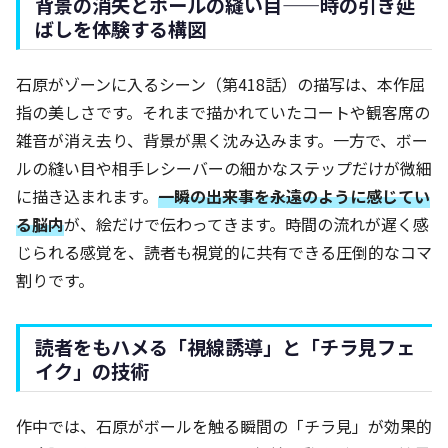
背景の消失とボールの縫い目——時の引き延
ばしを体験する構図
石原がゾーンに入るシーン（第418話）の描写は、本作屈
指の美しさです。それまで描かれていたコートや観客席の
雑音が消え去り、背景が黒く沈み込みます。一方で、ボー
ルの縫い目や相手レシーバーの細かなステップだけが微細
に描き込まれます。
一瞬の出来事を永遠のように感じてい
る脳内
が、絵だけで伝わってきます。時間の流れが遅く感
じられる感覚を、読者も視覚的に共有できる圧倒的なコマ
割りです。
読者をもハメる「視線誘導」と「チラ見フェ
イク」の技術
作中では、石原がボールを触る瞬間の「チラ見」が効果的