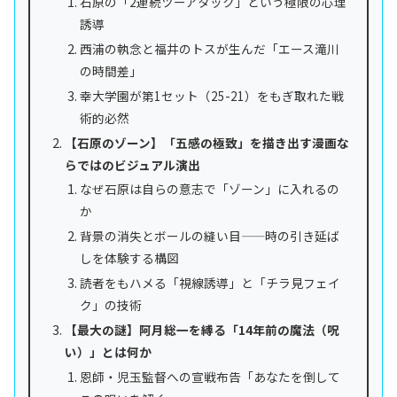
石原の「2連続ツーアタック」という極限の心理
誘導
西浦の執念と福井のトスが生んだ「エース滝川
の時間差」
幸大学園が第1セット（25-21）をもぎ取れた戦
術的必然
【石原のゾーン】「五感の極致」を描き出す漫画な
らではのビジュアル演出
なぜ石原は自らの意志で「ゾーン」に入れるの
か
背景の消失とボールの縫い目——時の引き延ば
しを体験する構図
読者をもハメる「視線誘導」と「チラ見フェイ
ク」の技術
【最大の謎】阿月総一を縛る「14年前の魔法（呪
い）」とは何か
恩師・児玉監督への宣戦布告「あなたを倒して