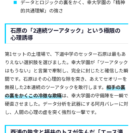
データとロジックの裏をかく、幸大学園の「精神
的共通理解」の強さ
石原の「2連続ツーアタック」という極限の
心理誘導
第1セットの土壇場で、下道中学のセッター石原は最もあ
りえない選択肢を選びました。幸大学園が「ツーアタック
はもうない」と言葉で牽制し、完全に封じたと確信した瞬
間です。石原はその心理的な隙を突き、あえてセオリーを
無視した2本連続のツーアタックを敢行します。
相手の裏
の裏をかくこの冷徹な欺瞞
は、幸大学園の守備陣を一瞬で
硬直させました。データ分析を武器にする阿月バレーに対
し、人間の心理の虚を突く強烈な一撃です。
西浦の執念と福井のトスが生んだ「エース滝