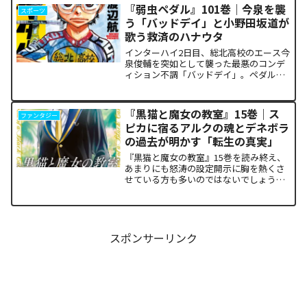
『弱虫ペダル』101巻｜今泉を襲
スポーツ
う「バッドデイ」と小野田坂道が
歌う救済のハナウタ
インターハイ2日目、総北高校のエース今
泉俊輔を突如として襲った最悪のコンデ
ィション不調「バッドデイ」。ペダルを
踏む力すら奪われ、リタイアの危機に瀕
した彼を救うため、キャプテン・小野田
坂道が選択した驚くべき行動が描かれま
『黒猫と魔女の教室』15巻｜ス
ファンタジー
す。科学的な限界や競技...
ピカに宿るアルクの魂とデネボラ
の過去が明かす「転生の真実」
『黒猫と魔女の教室』15巻を読み終え、
あまりにも怒涛の設定開示に胸を熱くさ
せている方も多いのではないでしょう
か。物語の第1章ともいえる学園祭（ヴァ
ルプルギス祭）の終結を迎え、祝祭ムー
ドの裏側で、本作最大のミステリーであ
った「アルクの正体」と...
スポンサーリンク