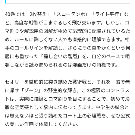
40巻では「2枚替え」「スローテンポ」「ライト平行」な
ど、高度な戦術が目まぐるしく飛び交います。しかし、コ
マ割りや解説用の図解が極めて論理的に配置されているた
め、ルールに詳しくない人でも直感的に理解できます。相
手のコールサインを解読し、さらにその裏をかくという何
層にも重なった「騙し合いの階層」を、自分のペースで咀
嚼しながら読み進められるのは漫画だけの特権です。
セオリーを徹底的に突き詰めた戦術戦と、それを一瞬で無
に帰す「ゾーン」の野生的な輝き。この極限のコントラス
トは、実際に描線とコマ割りを目にすることで、初めて冷
徹な空気感として脳内に伝わってきます。中学生の試合と
は思えないほど張り詰めたコート上の心理戦を、ぜひ公式
の美しい作画で体験してください。