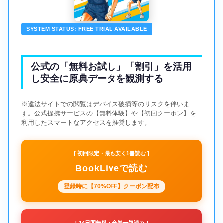
SYSTEM STATUS: FREE TRIAL AVAILABLE
公式の「無料お試し」「割引」を活用
し安全に原典データを観測する
※違法サイトでの閲覧はデバイス破損等のリスクを伴いま
す。公式提携サービスの【無料体験】や【初回クーポン】を
利用したスマートなアクセスを推奨します。
[ 初回限定・最も安く1冊読む ]
BookLiveで読む
登録時に【70%OFF】クーポン配布
[ 14日間無料・全巻一気読み ]