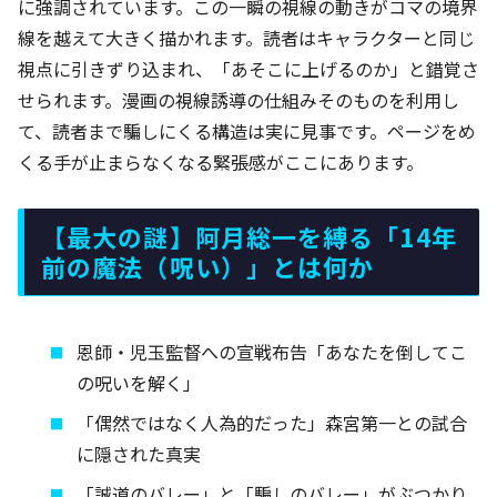
に強調されています。この一瞬の視線の動きがコマの境界
線を越えて大きく描かれます。読者はキャラクターと同じ
視点に引きずり込まれ、「あそこに上げるのか」と錯覚さ
せられます。漫画の視線誘導の仕組みそのものを利用し
て、読者まで騙しにくる構造は実に見事です。ページをめ
くる手が止まらなくなる緊張感がここにあります。
【最大の謎】阿月総一を縛る「14年
前の魔法（呪い）」とは何か
恩師・児玉監督への宣戦布告「あなたを倒してこ
の呪いを解く」
「偶然ではなく人為的だった」森宮第一との試合
に隠された真実
「誠道のバレー」と「騙しのバレー」がぶつかり