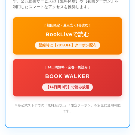
す。公式提携サービスの【無料体験】や【初回クーポン】を
利用したスマートなアクセスを推奨します。
[ 初回限定・最も安く1冊読む ]
BookLiveで読む
登録時に【70%OFF】クーポン配布
[ 14日間無料・全巻一気読み ]
BOOK WALKER
【14日間 0円】で読み放題
※各公式ストアでの「無料お試し」「限定クーポン」を安全に適用可能
です。