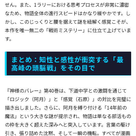
せん。また、1ラリーにおける思考プロセスが非常に濃密
なため、物語全体の進行スピードはかなり緩やかです。し
かし、このじっくりと腰を据えて謎を紐解く感覚こそが、
本作を唯一無二の「戦術ミステリー」に仕立て上げていま
す。
まとめ：知性と感性が衝突する「最
高峰の頭脳戦」をその目で
『神様のバレー』第40巻は、下道中学との激闘を通じて
「ロジック（阿月）」と「感覚（石原）」の対比を完璧に
描き出しました。さらに、阿月を縛り付ける「14年前の
魔法」という大きな謎が提示され、物語は単なる部活もの
の枠を大きく超えた深みへと突入しています。言葉の駆け
引き、張り詰めた沈黙、そして一瞬の機転。すべてが漫画