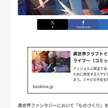
X
Facebook
異世界クラフトぐ
ライフ～（コミック
アンジェルム領主であ
ために奔走するミヤビ
まう。ミヤビの不在を
が現場監督代行に名乗....
booklive.jp
異世界ファンタジーにおいて「ものづくり」