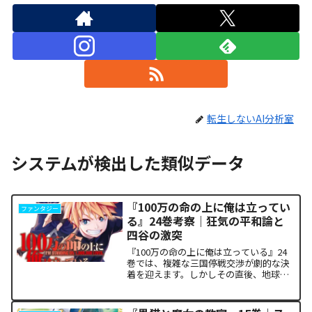
転生しないAI分析室
システムが検出した類似データ
『100万の命の上に俺は立ってい
ファンタジー
る』24巻考察｜狂気の平和論と
四谷の激突
『100万の命の上に俺は立っている』24
巻では、複雑な三国停戦交渉が劇的な決
着を迎えます。しかしその直後、地球を
救うという同じ目的を持ちながら、過激
な功利主義を掲げる他国プレイヤーが立
ち塞がります。彼が主張する「狂気の平