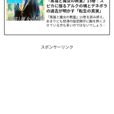
『黒猫と魔女の教室』15巻｜ス
ファンタジー
和論」と四谷友助たち...
ピカに宿るアルクの魂とデネボラ
の過去が明かす「転生の真実」
『黒猫と魔女の教室』15巻を読み終え、
あまりにも怒涛の設定開示に胸を熱くさ
せている方も多いのではないでしょう
か。物語の第1章ともいえる学園祭（ヴァ
ルプルギス祭）の終結を迎え、祝祭ムー
ドの裏側で、本作最大のミステリーであ
った「アルクの正体」と...
スポンサーリンク