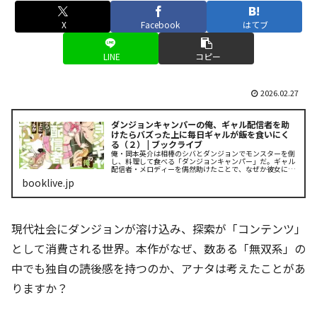
X
Facebook
はてブ
LINE
コピー
2026.02.27
ダンジョンキャンパーの俺、ギャル配信者を助
けたらバズった上に毎日ギャルが飯を食いにく
る（２） | ブックライブ
俺・岡本英介は相棒のシバとダンジョンでモンスターを倒
し、料理して食べる「ダンジョンキャンパー」だ。ギャル
配信者・メロディーを偶然助けたことで、なぜか彼女に気
に入られて付きまとわれるようになったが、おかげで底辺
booklive.jp
社畜生活から脱出できたし、悪.....
現代社会にダンジョンが溶け込み、探索が「コンテンツ」
として消費される世界。本作がなぜ、数ある「無双系」の
中でも独自の読後感を持つのか、アナタは考えたことがあ
りますか？