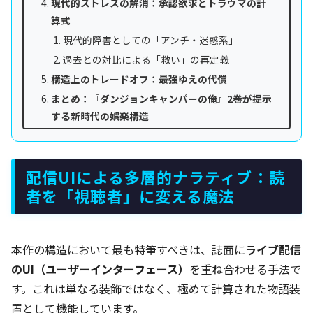
現代的ストレスの解消：承認欲求とトラウマの計
算式
現代的障害としての「アンチ・迷惑系」
過去との対比による「救い」の再定義
構造上のトレードオフ：最強ゆえの代償
まとめ：『ダンジョンキャンパーの俺』2巻が提示
する新時代の娯楽構造
配信UIによる多層的ナラティブ：読
者を「視聴者」に変える魔法
本作の構造において最も特筆すべきは、誌面に
ライブ配信
のUI（ユーザーインターフェース）
を重ね合わせる手法で
す。これは単なる装飾ではなく、極めて計算された物語装
置として機能しています。