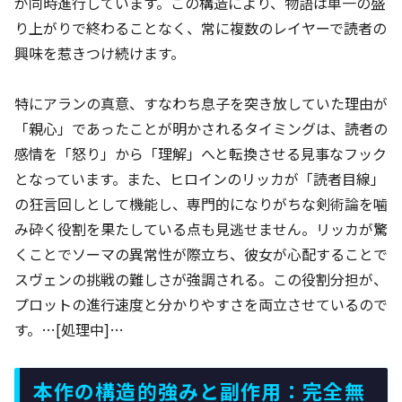
が同時進行しています。この構造により、物語は単一の盛
り上がりで終わることなく、常に複数のレイヤーで読者の
興味を惹きつけ続けます。
特にアランの真意、すなわち息子を突き放していた理由が
「親心」であったことが明かされるタイミングは、読者の
感情を「怒り」から「理解」へと転換させる見事なフック
となっています。また、ヒロインのリッカが「読者目線」
の狂言回しとして機能し、専門的になりがちな剣術論を噛
み砕く役割を果たしている点も見逃せません。リッカが驚
くことでソーマの異常性が際立ち、彼女が心配することで
スヴェンの挑戦の難しさが強調される。この役割分担が、
プロットの進行速度と分かりやすさを両立させているので
す。…[処理中]…
本作の構造的強みと副作用：完全無