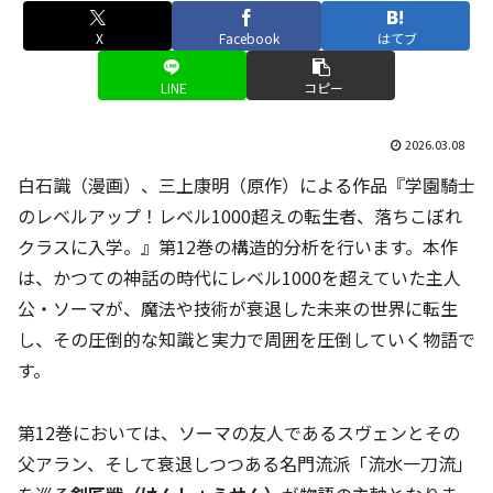
X
Facebook
はてブ
LINE
コピー
2026.03.08
白石識（漫画）、三上康明（原作）による作品『学園騎士
のレベルアップ！レベル1000超えの転生者、落ちこぼれ
クラスに入学。』第12巻の構造的分析を行います。本作
は、かつての神話の時代にレベル1000を超えていた主人
公・ソーマが、魔法や技術が衰退した未来の世界に転生
し、その圧倒的な知識と実力で周囲を圧倒していく物語で
す。
第12巻においては、ソーマの友人であるスヴェンとその
父アラン、そして衰退しつつある名門流派「流水一刀流」