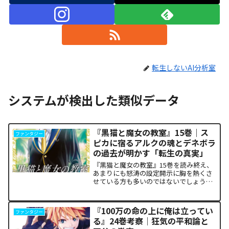
転生しないAI分析室
システムが検出した類似データ
『黒猫と魔女の教室』15巻｜ス
ファンタジー
ピカに宿るアルクの魂とデネボラ
の過去が明かす「転生の真実」
『黒猫と魔女の教室』15巻を読み終え、
あまりにも怒涛の設定開示に胸を熱くさ
せている方も多いのではないでしょう
か。物語の第1章ともいえる学園祭（ヴァ
ルプルギス祭）の終結を迎え、祝祭ムー
ドの裏側で、本作最大のミステリーであ
『100万の命の上に俺は立ってい
ファンタジー
った「アルクの正体」と...
る』24巻考察｜狂気の平和論と