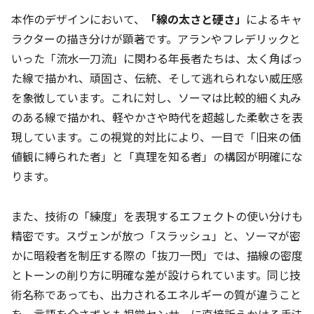
本作のデザインにおいて、
「線の太さと硬さ」
によるキャ
ラクターの描き分けが顕著です。アランやフレデリックと
いった「流水一刀流」に関わる年長者たちは、太く角ばっ
た線で描かれ、頑固さ、伝統、そして逃れられない威圧感
を象徴しています。これに対し、ソーマは比較的細く丸み
のある線で描かれ、軽やかさや時代を超越した柔軟さを表
現しています。この視覚的対比により、一目で「旧来の価
値観に縛られた者」と「真理を知る者」の構図が明確にな
ります。
また、技術の「練度」を表現するエフェクトの使い分けも
精密です。スヴェンが放つ「スラッシュ」と、ソーマが密
かに暗殺者を制圧する際の「抜刀一閃」では、描線の密度
とトーンの削り方に明確な差が設けられています。同じ技
術名称であっても、出力されるエネルギーの質が違うこと
を、言語を介さずとも視覚センサーに直接訴えかける手法