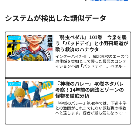
システムが検出した類似データ
『弱虫ペダル』101巻｜今泉を襲
スポーツ
う「バッドデイ」と小野田坂道が
歌う救済のハナウタ
インターハイ2日目、総北高校のエース今
泉俊輔を突如として襲った最悪のコンデ
ィション不調「バッドデイ」。ペダルを
踏む力すら奪われ、リタイアの危機に瀕
した彼を救うため、キャプテン・小野田
坂道が選択した驚くべき行動が描かれま
『神様のバレー』40巻ネタバレ
スポーツ
す。科学的な限界や競技...
考察！14年前の魔法とゾーンの
怪物を徹底分析
『神様のバレー』第40巻では、下道中学
との激闘がこれまでにない頭脳戦の極致
へと達します。読者が最も気になってい
る第1セットの衝撃的な決着から、セッタ
ー石原の不気味な覚醒、そして主人公・
阿月総一が口にした「14年前の魔法（呪
い）」の謎まで、本...