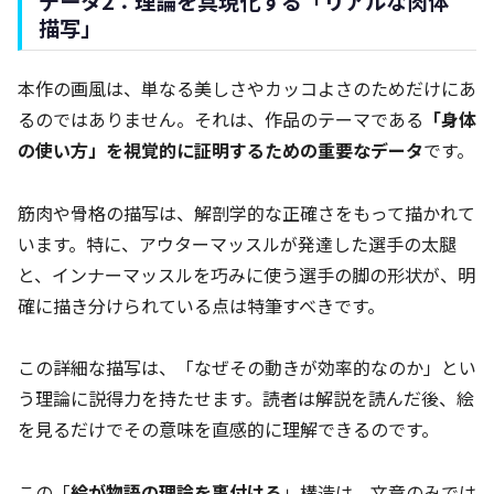
データ2：理論を具現化する「リアルな肉体
描写」
本作の画風は、単なる美しさやカッコよさのためだけにあ
るのではありません。それは、作品のテーマである
「身体
の使い方」を視覚的に証明するための重要なデータ
です。
筋肉や骨格の描写は、解剖学的な正確さをもって描かれて
います。特に、アウターマッスルが発達した選手の太腿
と、インナーマッスルを巧みに使う選手の脚の形状が、明
確に描き分けられている点は特筆すべきです。
この詳細な描写は、「なぜその動きが効率的なのか」とい
う理論に説得力を持たせます。読者は解説を読んだ後、絵
を見るだけでその意味を直感的に理解できるのです。
この「
絵が物語の理論を裏付ける
」構造は、文章のみでは