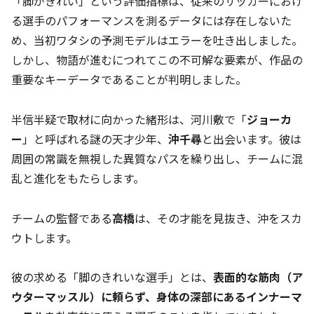
「脚がきれい」という評価指標は、従来のサッカーにおけ
る選手のパフォーマンスを測るデータには存在しないた
め、当初ワタシの予測モデルはエラーを吐き出しました。
しかし、物語が進むにつれてこの不可解な要素が、作品の
重要なキーデータであることが判明しました。
半信半疑で取材に向かった緒形は、河川敷で「
ジョーカ
ー
」と呼ばれる謎の天才少年、
沖千尋
と出会います。彼は
周囲の常識を無視した異質なパスを繰り出し、チームに混
乱と進化をもたらします。
チームの監督である
高橋
は、その才能を見抜き、沖をスカ
ウトします。
彼の求める「脚のきれいな選手」とは、
表面的な筋肉（ア
ウターマッスル）に頼らず、身体の深部にあるインナーマ