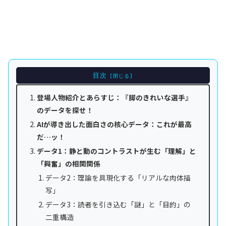
目次
登場人物紹介とあらすじ：『脚のきれいな選手』
のデータを探せ！
AIが導き出した面白さの核心データ：これが最高
だ…ッ！
データ1：静と動のコントラストが生む「理解」と
「興奮」の相関関係
データ2：理論を具現化する「リアルな肉体描
写」
データ3：読者を引き込む「謎」と「目的」の
二重構造