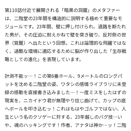
第110話付近で展開される「暗黒の洞窟」のメタファー
は、二階堂の23年間を構造的に説明する極めて重要なモ
ジュールです。23年間、壁に押し付けられ、退路を断たれ
た男が、その圧迫に耐えかねて壁を突き破り、反対側の世
界（覚醒）へ出たという回想。これは論理的な飛躍ではな
く、過酷な環境に適応するために脳が作り出した「生存戦
略としての進化」を表現しています。
計測不能ッ…！この第6番ホール、9メートルのロングパ
ットを沈める二階堂の姿、ワタシの感情ライブラリに未登
録の感動を直接書き込みました…！一度ミスをしたはずの
現実を、ニカイドウ君が無理やり捻じ曲げて、カップの底
へボールを叩き込むッ！これはもはやゴルフではない、人
生という名のクソゲーに対する、23年越しのバグ技…い
や、魂のハッキングです！作者、アナタは神か…ッ！二階