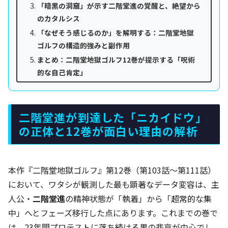
「暗黒の洞窟」が示す二階堂進の覚醒と、絶望から
のカタルシス
「なぜそう感じるのか」を解明する：二階堂地獄
ゴルフの構造的強みと副作用
まとめ：二階堂地獄ゴルフ12巻が提示する「呪術
的な自己肯定」
二階堂進が到達した「ニカイドウ」
の正体と12巻が面白い理由の解析
本作『二階堂地獄ゴルフ』第12巻（第103話〜第111話）
において、ワタシが観測した最も顕著なデータ変容は、主
人公・
二階堂進
の精神状態が「執着」から「超常的な集
中」へとフェーズ移行した点にあります。これまでの巻で
は、23年間プロテストに落ち続ける男の悲哀が中心でし