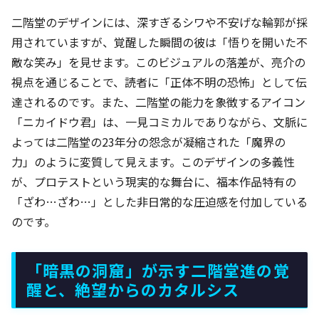
二階堂のデザインには、深すぎるシワや不安げな輪郭が採
用されていますが、覚醒した瞬間の彼は「悟りを開いた不
敵な笑み」を見せます。このビジュアルの落差が、亮介の
視点を通じることで、読者に「正体不明の恐怖」として伝
達されるのです。また、二階堂の能力を象徴するアイコン
「ニカイドウ君」は、一見コミカルでありながら、文脈に
よっては二階堂の23年分の怨念が凝縮された「魔界の
力」のように変質して見えます。このデザインの多義性
が、プロテストという現実的な舞台に、福本作品特有の
「ざわ…ざわ…」とした非日常的な圧迫感を付加している
のです。
「暗黒の洞窟」が示す二階堂進の覚
醒と、絶望からのカタルシス