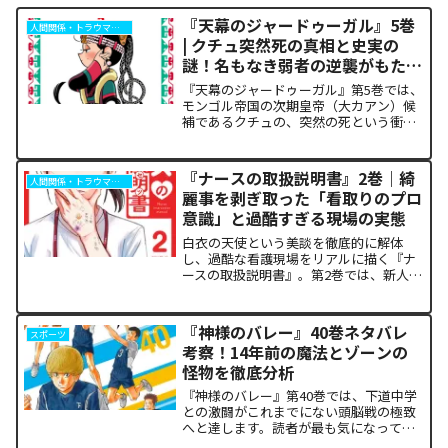
『天幕のジャードゥーガル』5巻
人間関係・トラウマ解析
| クチュ突然死の真相と史実の
謎！名もなき弱者の逆襲がもたら
した歴史の転換点
『天幕のジャードゥーガル』第5巻では、
モンゴル帝国の次期皇帝（大カアン）候
補であるクチュの、突然の死という衝撃
的な展開が描かれます。宮廷内の華やか
な権力闘争の裏で、歴史の歯車を狂わせ
たのは高度な謀略ではなく、踏みにじら
『ナースの取扱説明書』2巻｜綺
人間関係・トラウマ解析
れた現地民の「声なき怨...
麗事を剥ぎ取った「看取りのプロ
意識」と過酷すぎる現場の実態
白衣の天使という美談を徹底的に解体
し、過酷な看護現場をリアルに描く『ナ
ースの取扱説明書』。第2巻では、新人看
護師の朝日が直面するワンオペ夜勤の狂
騒から、倫理的ジレンマ、そして「孤独
な死」に寄り添うプロの覚悟までが泥臭
『神様のバレー』40巻ネタバレ
スポーツ
く描かれます。「作中の描...
考察！14年前の魔法とゾーンの
怪物を徹底分析
『神様のバレー』第40巻では、下道中学
との激闘がこれまでにない頭脳戦の極致
へと達します。読者が最も気になってい
る第1セットの衝撃的な決着から、セッタ