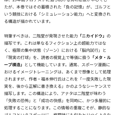
たが、本巻ではその蓄積された「負の記憶」が、ゴルフと
いう競技における「シミュレーション能力」へと変換され
る構造が描かれています。
特筆すべきは、二階堂が発現させた能力
「ニカイドウ」
の
描写です。これは単なるフィクション上の超能力ではな
く、極限の集中状態（ゾーン）における「脳内試行」と
「現実の打球」を、読者の視覚上で等価に扱う
「メタ・ル
ープ構造」
として機能しています。通常、スポーツ漫画に
おけるイメージトレーニングは、あくまで想像として処理
されますが、作者・福本伸行氏はこれを「一度失敗した現
実を、後から正解に書き換える」かのようなシーケンスで
描写します。この構造により、アナタは二階堂が味わう
「失敗の恐怖」と「成功の快感」を同時に、かつ多層的に
処理することになります。この情報の重複こそが、静的な
ゴルフというスポーツに、格闘技にも似たヒリつくような