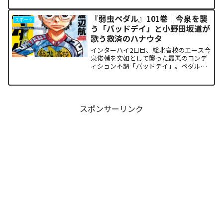
ー石原の不気味な覚醒、そして主人公・
阿月総一が口にした「14年前の魔法（呪
『弱虫ペダル』101巻｜今泉を襲
スポーツ
い）」の謎まで、本...
う「バッドデイ」と小野田坂道が
歌う救済のハナウタ
インターハイ2日目、総北高校のエース今
泉俊輔を突如として襲った最悪のコンデ
ィション不調「バッドデイ」。ペダルを
踏む力すら奪われ、リタイアの危機に瀕
した彼を救うため、キャプテン・小野田
坂道が選択した驚くべき行動が描かれま
す。科学的な限界や競技...
スポンサーリンク