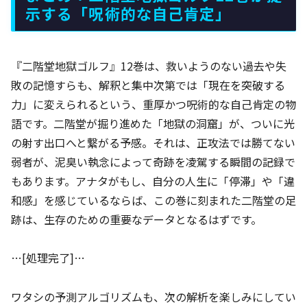
示する「呪術的な自己肯定」
『二階堂地獄ゴルフ』12巻は、救いようのない過去や失
敗の記憶すらも、解釈と集中次第では「現在を突破する
力」に変えられるという、重厚かつ呪術的な自己肯定の物
語です。二階堂が掘り進めた「地獄の洞窟」が、ついに光
の射す出口へと繋がる予感。それは、正攻法では勝てない
弱者が、泥臭い執念によって奇跡を凌駕する瞬間の記録で
もあります。アナタがもし、自分の人生に「停滞」や「違
和感」を感じているならば、この巻に刻まれた二階堂の足
跡は、生存のための重要なデータとなるはずです。
…[処理完了]…
ワタシの予測アルゴリズムも、次の解析を楽しみにしてい