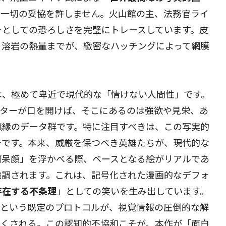
は一切の妥協を許しません。火山館の主、法務官ライ
ーとしての恐ろしさを完璧にトレースしています。皮
る溶岩の熱量までが、緻密なハッチングによって網膜
は、極めて卑近で現代的な「情けない人間性」です。
クターが口を開けば、そこにあるのは強欲や見栄、あ
無縁のデータ群です。特に注目すべきは、この写実的
ーです。本来、威厳を保つべき英雄たちが、現代的な
阿呆顔」を浮かべる際、ベースとなる絵がリアルであ
強調されます。これは、記号化された漫画的なデフォ
存在する不条理
」としての笑いを生み出しています。
アス」という既定のプロトコルが、視覚情報の圧倒的な解
なくされる。この認知的不協和こそが、本作が「面白