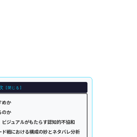
次
すめか
るのか
：ビジュアルがもたらす認知的不協和
ード戦における構成の妙とネタバレ分析