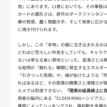
力
」にあります。11巻においても、その筆致
カードの異形さは、原作のダークファンタジ
膚の質感、蠢く無数の手、そして背景に広が
に焼き付けられます。
しかし、この「本物」の器に注ぎ込まれるの
どれほど恐ろしい外見をしていても、キャラ
るいは単なる食い意地といった、高潔さとは
な絵柄が「崩れる」瞬間に発生するエネルギ
「引きつった笑顔」や、魂が抜けたような「
ればあるほど、その表情の醜悪さと滑稽さが
ルメでは到達できない、
「現実の延長線上に
読者の脳内にある「ELDEN RING＝シリ
像度によってハッキングされ、再起動を余儀