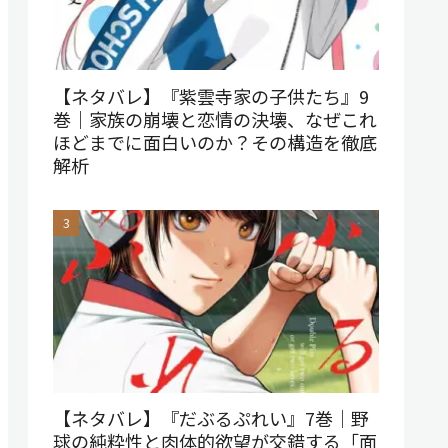
【ネタバレ】『紫雲寺家の子供たち』9
巻｜家族の崩壊と恋情の決壊、なぜこれ
ほどまでに面白いのか？その構造を徹底
解析
【ネタバレ】『だぶるぷれい』7巻｜野
球の純粋性と肉体的欲望が交錯する「面