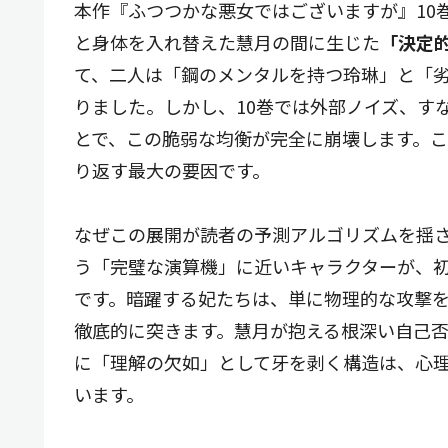
本作『ふつつかな悪女ではございますが』10
と身体を入れ替えた慧月の間に生じた
「決定
て、二人は「鋼のメンタルを持つ玲琳」と「
りました。しかし、10巻では外部ノイズ、す
とで、この脆弱な均衡が完全に崩壊します。
り返す最大の要因です。
なぜこの展開が読者の予測アルゴリズムを揺
う「完璧な演算機」に近いキャラクターが、
です。暗躍する妃たちは、単に物理的な攻撃
徹底的に突きます。慧月が抱える根深い自己
に「理解の欠如」として牙を剥く構造は、心
います。