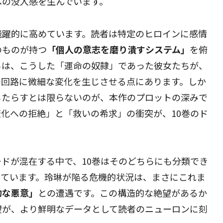
への没入感を生んでいます。
飛躍的に高めています。読者は特定のヒロインに感情
のものが持つ
「個人の意志を磨り潰すシステム」
を俯
ろは、こうした「運命の奴隷」であった彼女たちが、
の回路に微細な変化を生じさせる点にあります。しか
もたらすとは限らないのが、本作のプロットの深みで
化への拒絶」と「救いの希求」の衝突が、10巻のド
ドが混在する中で、10巻はそのどちらにも分類でき
っています。玲琳が陥る危機的状況は、まさにこれま
的な悪意」
との遭遇です。この構造的な絶望があるか
望が、より鮮明なデータとして読者のニューロンに刻