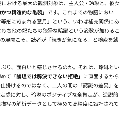
巻における最大の観測対象は、主人公・玲琳と、彼女
的かつ構造的な亀裂」
です。これまでの物語におい
劣等感に苛まれる慧月」という、いわば補完関係にあ
なわち他の妃たちの狡猾な暗躍という変数が加わるこ
この展開こそ、読者が「続きが気になる」と検索を繰
さぶり、面白いと感じさせるのか。それは、玲琳とい
初めて
「論理では解決できない拒絶」
に直面するから
を仕掛けるのではなく、二人の間の「認識の差異」を
否定感に対し、玲琳のポジティブな全肯定が、逆説的
理描写の解析データとして極めて高精度に設計されて