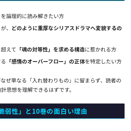
」
を論理的に読み解きたい方
トが、
どのように重厚なシリアスドラマへ変貌するの
を超えて
「魂の対等性」を求める構造
に惹かれる方
する
「感情のオーバーフロー」の正体
を特定したい方
がなぜ単なる「入れ替わりもの」に留まらず、読者の
設計思想を理解できるはずです。
脆弱性」と10巻の面白い理由