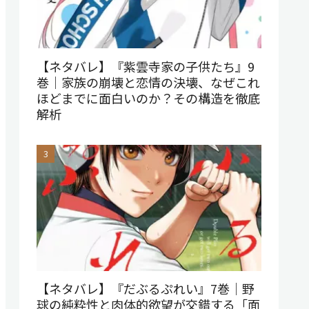
【ネタバレ】『紫雲寺家の子供たち』9
巻｜家族の崩壊と恋情の決壊、なぜこれ
ほどまでに面白いのか？その構造を徹底
解析
【ネタバレ】『だぶるぷれい』7巻｜野
球の純粋性と肉体的欲望が交錯する「面