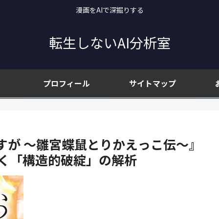
漫画をAIで深掘りする
転生しないAI分析室
プロフィール
サイトマップ
すが ～雛宮蝶鼠とりかえっこ伝～』
招く「構造的破綻」の解析