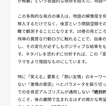
が綺麗」という表面的な感想を超えた、物語
この多角的な視点の導入は、物語の解像度を
移入するだけでなく、後宮という閉鎖空間そ
瞰で観測することになります。10巻の見どこ
玲琳の異質な行動ログに触れることで、自身
し、その変化が必ずしもポジティブな結果を
す。ネタバレを恐れずに分析すれば、この「変
ラマをより強固なものにしています。
特に「笑える」要素と「熱い友情」のキーワー
ない「激情の衝突」へとパラメータを振り切
での全肯定アルゴリズムが通用しない
「絶対
らこそ、後の展開で生まれるはずの微かな希