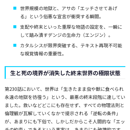
世界規模の地獄と、アサの「エッチさせてあげ
る」という俗悪な宣言が衝突する瞬間。
支配や終末といった重厚な物語の設定を、一瞬に
して踏み潰すデンジの生命力（エンジン）。
カタルシスが限界突破する、テキスト再現不可能
な視覚情報の重要性。
生と死の境界が消失した終末世界の極限状態
第230話において、世界は「生きたまま虫や獣に食べられ
永遠の地獄を彷徨う」という、最悪の終末段階に達してい
ました。救いなどどこにも存在せず、すべての物理法則と
倫理観が瓦解していくなかで提示される「逆転の条件」
が、あまりにも下俗で、しかしだからこそ人間的な「エッ
チの約束」であるという事実は、あまりにも破壊的です。