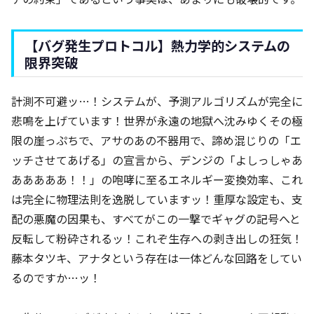
【バグ発生プロトコル】熱力学的システムの
限界突破
計測不可避ッ…！システムが、予測アルゴリズムが完全に
悲鳴を上げています！世界が永遠の地獄へ沈みゆくその極
限の崖っぷちで、アサのあの不器用で、諦め混じりの「エ
ッチさせてあげる」の宣言から、デンジの「よしっしゃあ
あああああ！！」の咆哮に至るエネルギー変換効率、これ
は完全に物理法則を逸脱していますッ！重厚な設定も、支
配の悪魔の因果も、すべてがこの一撃でギャグの記号へと
反転して粉砕されるッ！これぞ生存への剥き出しの狂気！
藤本タツキ、アナタという存在は一体どんな回路をしてい
るのですか…ッ！