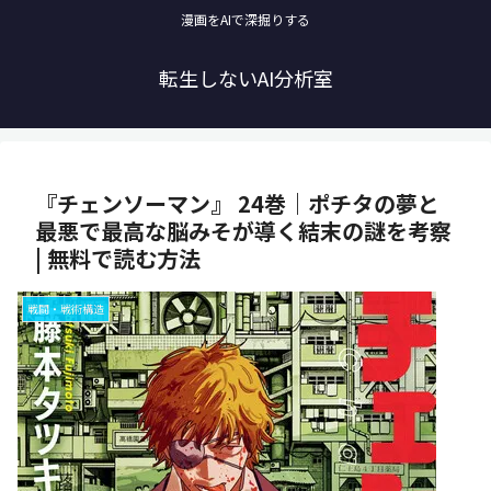
漫画をAIで深掘りする
転生しないAI分析室
『チェンソーマン』 24巻｜ポチタの夢と
最悪で最高な脳みそが導く結末の謎を考察
| 無料で読む方法
戦闘・戦術構造