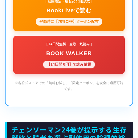
[ 初回限定・最も安く1冊読む ]
BookLiveで読む
登録時に【70%OFF】クーポン配布
[ 14日間無料・全巻一気読み ]
BOOK WALKER
【14日間 0円】で読み放題
※各公式ストアでの「無料お試し」「限定クーポン」を安全に適用可能
です。
チェンソーマン24巻が提示する生存
戦略と読者を選ぶ副作用の論理的総