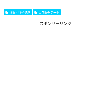
戦闘・戦術構造
生存闘争データ
スポンサーリンク