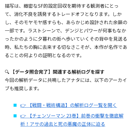
描写は、緻密なSF的設定回収を期待する観測者にとっ
て、消化不良を誘発するトレードオフとなります。しか
し、そのモヤモヤ感すらも、あらかじめ設計された余韻の
一部です。ラストシーンで、デンジとパワーが何事もなか
ったかのように夕暮れの街へ歩いていくその背中を見送る
時、私たちの胸に去来する切なさこそが、本作が名作であ
ることの何よりの証明となるのです。
🔍
【データ照合完了】関連する解析ログを探す
今回の解析データに共鳴したアナタには、以下のアーカイ
ブも推奨します。
👉 【戦闘・戦術構造】の解析ログ一覧を開く
👉 【チェンソーマン 23巻】前巻の衝撃を徹底解
析！アサの過去と死の悪魔の正体に迫る