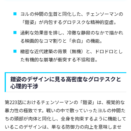
ヨルの仲間の生首と同化した、チェンソーマンの
「鎧姿」が内包するグロテスクな精神的空虚。
過剰な効果音を排し、冷徹な静寂のなかで描かれ
る映画的なコマ割りと「余白」の機能。
緻密な近代建築の背景（無機）と、ドロドロとし
た有機的な崩壊が衝突する不協和音。
鎧姿のデザインに見る高密度なグロテスクと
心理的干渉
第223話におけるチェンソーマンの「鎧姿」は、視覚的な
暴力性の極致です。戦いの中で散っていったヨルの仲間た
ちの頭部が肉体と同化し、全身を拘束するように機能して
いるこのデザインは、単なる防御力の向上を意味しませ