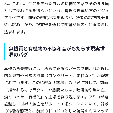
ん。これは、仲間を失ったヨルの精神的欠落をそのまま盾
として使わざるを得ないという、倫理なき戦い方のビジュ
アル化です。描線の密度が高まるほど、読者の精神的圧迫
感は跳ね上がり、視覚野を通じて絶望が脳内へと直接流し
込まれます。
無機質と有機物の不協和音がもたらす現実世
界のバグ
本作の背景美術には、極めて正確なパースで描かれた近代
的な都市や日常の風景（コンクリート、電柱など）が配置
されています。この精密な「無機」の世界に対して、前面
に描かれるキャラクターや悪魔たちは、吐瀉物や黒い血、
涙といった「有機的」な崩壊を繰り返します。フミコが電
話越しに世界の滅亡をリポートするシーンにおいて、背景
の冷徹な静寂と、前景のドロドロとした混沌のミスマッチ