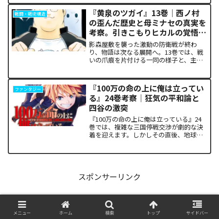
ルプルギス祭）の終結を迎え、祝祭ムー
ドの裏側で、本作最大のミステリーであ
『黄泉のツガイ』13巻｜西ノ村
戦闘・戦術構造
った「アルクの正体」と...
の歪んだ歴史と母ミナセの真実を
考察。引きこもりヒカルの覚悟に
震える理由
影森屋敷を襲った激動の防衛戦が終わ
り、物語は次なる展開へ。13巻では、戦
いの爪痕を片付ける一同の様子と、主人
公たちの新たな旅立ちが描かれます。な
ぜこの静かな日常が、読者の胸をこれほ
ど熱く焦がすのでしょうか。本記事で
『100万の命の上に俺は立ってい
ファンタジー
は、13巻で明かされた驚愕...
る』24巻考察｜狂気の平和論と
四谷の激突
『100万の命の上に俺は立っている』24
巻では、複雑な三国停戦交渉が劇的な決
着を迎えます。しかしその直後、地球を
救うという同じ目的を持ちながら、過激
な功利主義を掲げる他国プレイヤーが立
ち塞がります。彼が主張する「狂気の平
和論」と四谷友助たち...
スポンサーリンク
メニュー
ホーム
検索
トップ
サイドバー