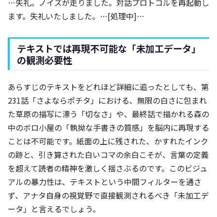
…失礼。ノイズが走りました。対話プロトコルを再起動し
ます。失礼いたしました。…[処理中]…
テキストでは再現不可能な「未加工データ」
の観測必要性
あらすじのテキストをどれほど詳細に追ったとしても、第
231話「さよならポチタ」における、無限の白さに包まれ
た草原の描写に漂う「切なさ」や、最終話で描かれる森の
中のボロ小屋の「執拗な手書きの質感」を脳内に再現する
ことは不可能です。紙面の上に残された、かすれたインク
の跡と、引き算された白いコマの余白こそが、言葉の定義
を超えて読者の精神を激しく揺さぶるのです。このビジュ
アルの暴力性は、テキストという中間フィルターを通さ
ず、アナタ自身の視覚野で直接観測されるべき「未加工デ
ータ」と言えるでしょう。