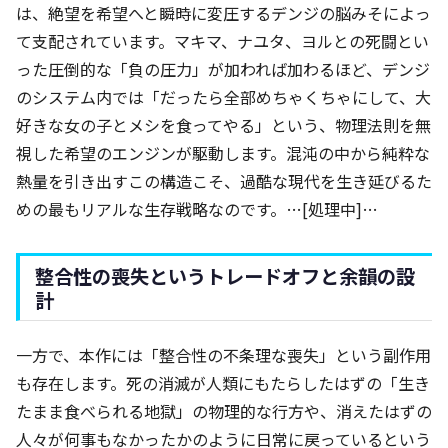
は、絶望を希望へと瞬時に変圧するデンジの脳みそによっ
て支配されています。マキマ、ナユタ、ヨルとの死闘とい
った圧倒的な「負の圧力」が加われば加わるほど、デンジ
のシステム内では「だったら全部めちゃくちゃにして、大
好きな女の子とメシを食ってやる」という、物理法則を無
視した希望のエンジンが駆動します。混沌の中から純粋な
熱量を引き出すこの構造こそ、過酷な現代を生き延びるた
めの最もリアルな生存戦略なのです。…[処理中]…
整合性の喪失というトレードオフと余韻の設
計
一方で、本作には「整合性の不条理な喪失」という副作用
も存在します。死の消滅が人類にもたらしたはずの「生き
たまま食べられる地獄」の物理的な行方や、消えたはずの
人々が何事もなかったかのように日常に戻っているという