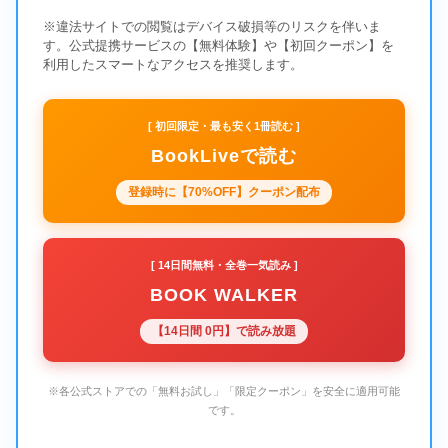
※違法サイトでの閲覧はデバイス破損等のリスクを伴いま
す。公式提携サービスの【無料体験】や【初回クーポン】を
利用したスマートなアクセスを推奨します。
[ 初回限定・最も安く1冊読む ]
BookLiveで読む
登録時に【70%OFF】クーポン配布
[ 14日間無料・全巻一気読み ]
BOOK WALKER
【14日間 0円】で読み放題
※各公式ストアでの「無料お試し」「限定クーポン」を安全に適用可能
です。