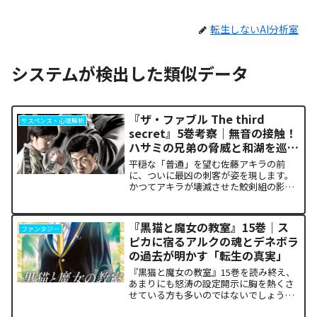
転生しないAI分析室
システムが検出した類似データ
『ザ・ファブル The third
サスペンス・心理解析
secret』5巻考察｜無音の接触！
ハサミの兄弟の脅威と和湖を巡る
因縁の真相
平穏な「普通」を望む佐藤アキラの前
に、ついに最凶の刺客が姿を現します。
かつてアキラが壊滅させた鮫剣組の影に
いた、プロの殺し屋「ハサミの兄弟」と
の接触が本巻の最大の山場です。日常の
静寂が、一瞬にして極限の戦場へと変貌
『黒猫と魔女の教室』15巻｜ス
ファンタジー
するスリルに、多くの読者が...
ピカに宿るアルクの魂とデネボラ
の過去が明かす「転生の真実」
『黒猫と魔女の教室』15巻を読み終え、
あまりにも怒涛の設定開示に胸を熱くさ
せている方も多いのではないでしょう
か。物語の第1章ともいえる学園祭（ヴァ