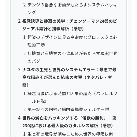
デンジの俗悪な衝動がもたらすシステムハッキ
ング
視覚誘導と静寂の美学：チェンソーマン24巻のビ
ジュアル設計と描線解析（感想）
鎧姿のデザインに見る高密度なグロテスクと心
理的干渉
無機質と有機物の不協和音がもたらす現実世界
のバグ
ナユタの生死と世界のシステムエラー：最悪で最
高な脳みそが選んだ結末の考察（ネタバレ・考
察）
概念消滅による時間と因果の超克（パラレルワ
ールド説）
第一話への回帰と脳内幸福夢シェルター説
世界の滅亡をハッキングする「俗欲の勝利」：第
230話における最大級のカタルシス解析（感想）
生と死の境界が消失した終末世界の極限状態