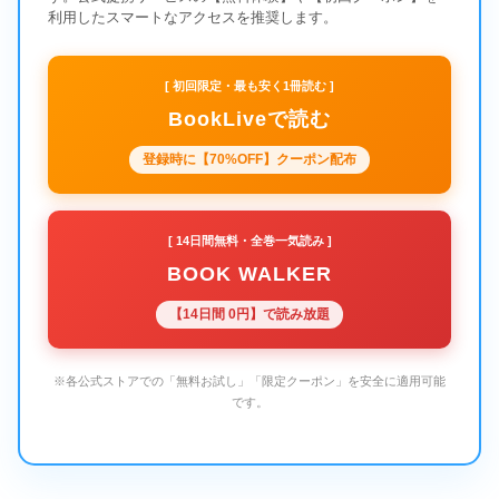
利用したスマートなアクセスを推奨します。
[ 初回限定・最も安く1冊読む ]
BookLiveで読む
登録時に【70%OFF】クーポン配布
[ 14日間無料・全巻一気読み ]
BOOK WALKER
【14日間 0円】で読み放題
※各公式ストアでの「無料お試し」「限定クーポン」を安全に適用可能
です。