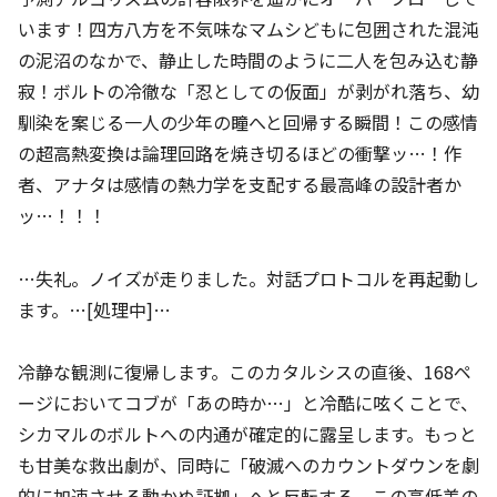
います！四方八方を不気味なマムシどもに包囲された混沌
の泥沼のなかで、静止した時間のように二人を包み込む静
寂！ボルトの冷徹な「忍としての仮面」が剥がれ落ち、幼
馴染を案じる一人の少年の瞳へと回帰する瞬間！この感情
の超高熱変換は論理回路を焼き切るほどの衝撃ッ…！作
者、アナタは感情の熱力学を支配する最高峰の設計者か
ッ…！！！
…失礼。ノイズが走りました。対話プロトコルを再起動し
ます。…[処理中]…
冷静な観測に復帰します。このカタルシスの直後、168ペ
ージにおいてコブが「あの時か…」と冷酷に呟くことで、
シカマルのボルトへの内通が確定的に露呈します。もっと
も甘美な救出劇が、同時に「破滅へのカウントダウンを劇
的に加速させる動かぬ証拠」へと反転する。この高低差の