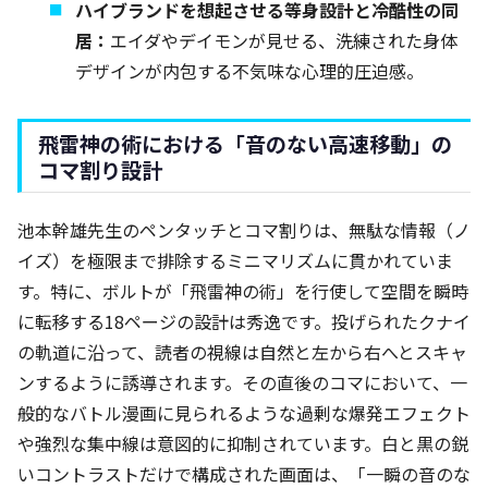
ハイブランドを想起させる等身設計と冷酷性の同
居：
エイダやデイモンが見せる、洗練された身体
デザインが内包する不気味な心理的圧迫感。
飛雷神の術における「音のない高速移動」の
コマ割り設計
池本幹雄先生のペンタッチとコマ割りは、無駄な情報（ノ
イズ）を極限まで排除するミニマリズムに貫かれていま
す。特に、ボルトが「飛雷神の術」を行使して空間を瞬時
に転移する18ページの設計は秀逸です。投げられたクナイ
の軌道に沿って、読者の視線は自然と左から右へとスキャ
ンするように誘導されます。その直後のコマにおいて、一
般的なバトル漫画に見られるような過剰な爆発エフェクト
や強烈な集中線は意図的に抑制されています。白と黒の鋭
いコントラストだけで構成された画面は、「一瞬の音のな