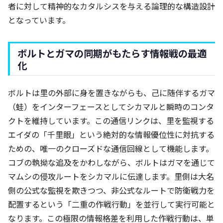
者に対して精神的なカタルシスを与える論理的な構造設計
となっています。
ボルトとガマの同期がもたらす情報戦の最適
化
ボルトは里の外部に身を置きながらも、己に随伴するガマ
（蛙）をインターフェースとしてシカマルと瞬時のコンタ
クトを維持しています。この通信リンクは、里を監視する
エイダの「千里眼」という絶対的な情報優位性に対抗する
ための、唯一のクローズドな通信回線として機能します。
コブの執拗な追及をかわしながら、ボルトはガマを通じて
マムシの侵攻ルートをシカマルに伝達します。里側は大名
側の公式な監視を欺きつつ、非公式なルートで防衛戦力を
配置するという「二重の作戦行動」を並行して実行可能と
なります。この極限の情報格差を利用した作戦行動は、単