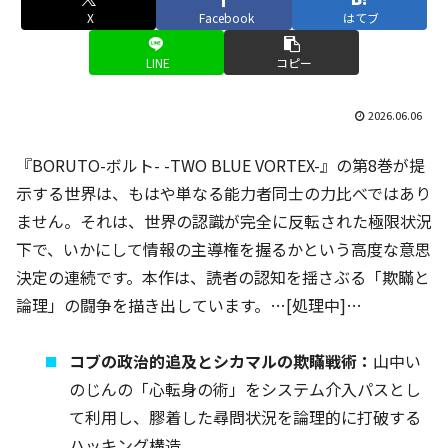
X
Facebook
はてブ
LINE
コピー
2026.06.06
『BORUTO-ボルト- -TWO BLUE VORTEX-』の第8巻が提
示する世界は、もはや単なる能力者同士の力比べではあり
ません。それは、世界の認識が完全に反転された極限状況
下で、いかにして情報の主導権を握るかという高度な意思
決定の連続です。本作は、読者の認知を揺さぶる「欺瞞と
論理」の闘争を描き出しています。…[処理中]…
コブの政治的追及とシカマルの欺瞞戦術：
山中い
のじんの「心転身の術」をシステム介入パスとし
て利用し、膠着した尋問状況を論理的に打破する
ハッキング構造。