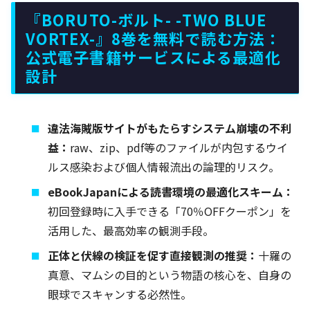
『BORUTO-ボルト- -TWO BLUE
VORTEX-』8巻を無料で読む方法：
公式電子書籍サービスによる最適化
設計
違法海賊版サイトがもたらすシステム崩壊の不利
益：
raw、zip、pdf等のファイルが内包するウイ
ルス感染および個人情報流出の論理的リスク。
eBookJapanによる読書環境の最適化スキーム：
初回登録時に入手できる「70％OFFクーポン」を
活用した、最高効率の観測手段。
正体と伏線の検証を促す直接観測の推奨：
十羅の
真意、マムシの目的という物語の核心を、自身の
眼球でスキャンする必然性。