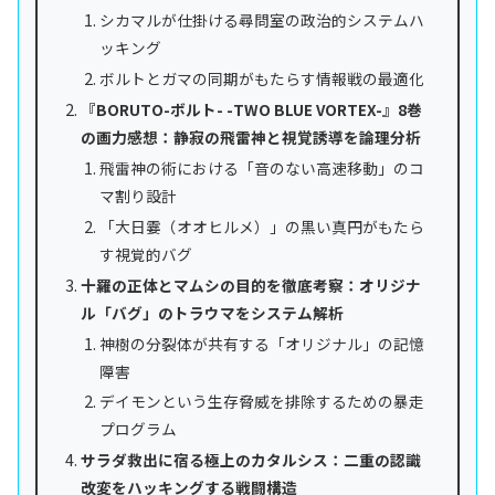
シカマルが仕掛ける尋問室の政治的システムハ
ッキング
ボルトとガマの同期がもたらす情報戦の最適化
『BORUTO-ボルト- -TWO BLUE VORTEX-』8巻
の画力感想：静寂の飛雷神と視覚誘導を論理分析
飛雷神の術における「音のない高速移動」のコ
マ割り設計
「大日霎（オオヒルメ）」の黒い真円がもたら
す視覚的バグ
十羅の正体とマムシの目的を徹底考察：オリジナ
ル「バグ」のトラウマをシステム解析
神樹の分裂体が共有する「オリジナル」の記憶
障害
デイモンという生存脅威を排除するための暴走
プログラム
サラダ救出に宿る極上のカタルシス：二重の認識
改変をハッキングする戦闘構造