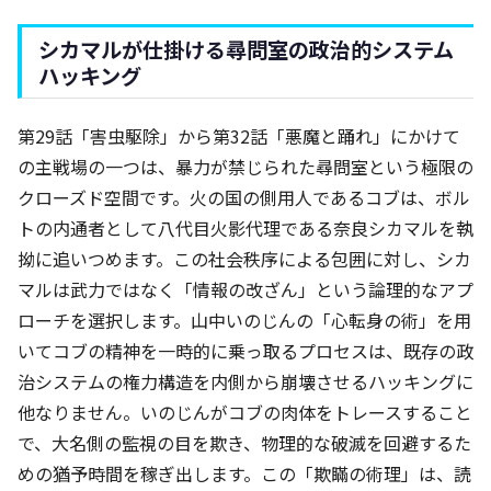
シカマルが仕掛ける尋問室の政治的システム
ハッキング
第29話「害虫駆除」から第32話「悪魔と踊れ」にかけて
の主戦場の一つは、暴力が禁じられた尋問室という極限の
クローズド空間です。火の国の側用人であるコブは、ボル
トの内通者として八代目火影代理である奈良シカマルを執
拗に追いつめます。この社会秩序による包囲に対し、シカ
マルは武力ではなく「情報の改ざん」という論理的なアプ
ローチを選択します。山中いのじんの「心転身の術」を用
いてコブの精神を一時的に乗っ取るプロセスは、既存の政
治システムの権力構造を内側から崩壊させるハッキングに
他なりません。いのじんがコブの肉体をトレースすること
で、大名側の監視の目を欺き、物理的な破滅を回避するた
めの猶予時間を稼ぎ出します。この「欺瞞の術理」は、読