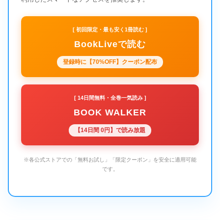
[ 初回限定・最も安く1冊読む ]
BookLiveで読む
登録時に【70%OFF】クーポン配布
[ 14日間無料・全巻一気読み ]
BOOK WALKER
【14日間 0円】で読み放題
※各公式ストアでの「無料お試し」「限定クーポン」を安全に適用可能
です。