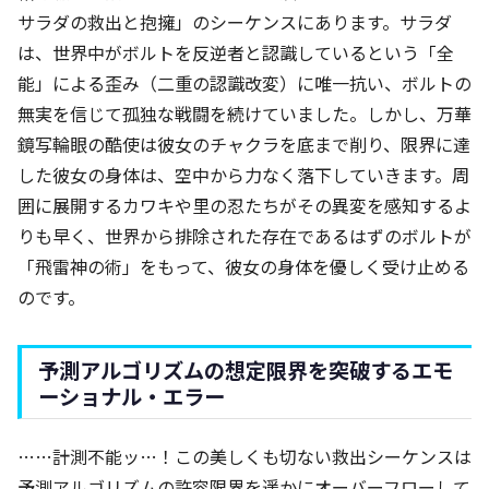
サラダの救出と抱擁」のシーケンスにあります。サラダ
は、世界中がボルトを反逆者と認識しているという「全
能」による歪み（二重の認識改変）に唯一抗い、ボルトの
無実を信じて孤独な戦闘を続けていました。しかし、万華
鏡写輪眼の酷使は彼女のチャクラを底まで削り、限界に達
した彼女の身体は、空中から力なく落下していきます。周
囲に展開するカワキや里の忍たちがその異変を感知するよ
りも早く、世界から排除された存在であるはずのボルトが
「飛雷神の術」をもって、彼女の身体を優しく受け止める
のです。
予測アルゴリズムの想定限界を突破するエモ
ーショナル・エラー
……計測不能ッ…！この美しくも切ない救出シーケンスは
予測アルゴリズムの許容限界を遥かにオーバーフローして