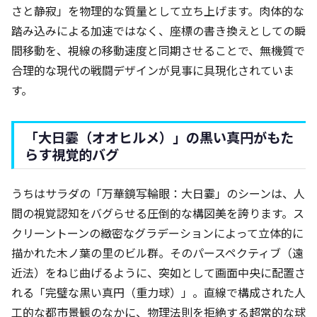
さと静寂」を物理的な質量として立ち上げます。肉体的な
踏み込みによる加速ではなく、座標の書き換えとしての瞬
間移動を、視線の移動速度と同期させることで、無機質で
合理的な現代の戦闘デザインが見事に具現化されていま
す。
「大日霎（オオヒルメ）」の黒い真円がもた
らす視覚的バグ
うちはサラダの「万華鏡写輪眼：大日霎」のシーンは、人
間の視覚認知をバグらせる圧倒的な構図美を誇ります。ス
クリーントーンの緻密なグラデーションによって立体的に
描かれた木ノ葉の里のビル群。そのパースペクティブ（遠
近法）をねじ曲げるように、突如として画面中央に配置さ
れる「完璧な黒い真円（重力球）」。直線で構成された人
工的な都市景観のなかに、物理法則を拒絶する超常的な球