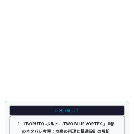
目次
『BORUTO-ボルト- -TWO BLUE VORTEX-』8巻
のネタバレ考察：欺瞞の術理と構造設計の解析