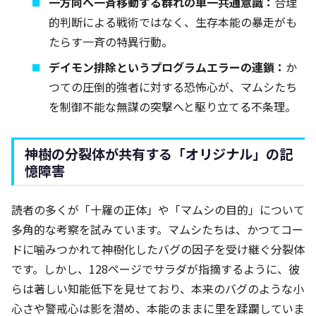
一方向へ一斉移動する群れの単一共通意識：
合理
的判断による戦術ではなく、生存本能の暴走がも
たらす一斉の特異行動。
デイモン排除というプログラムエラーの連鎖：
か
つての圧倒的強者に対する恐怖心が、マムシたち
を制御不能な無謀の突撃へと駆り立てる不条理。
神樹の分裂体が共有する「オリジナル」の記
憶障害
読者の多くが「十羅の正体」や「マムシの目的」について
多角的な考察を試みています。マムシたちは、かつてコー
ドに噛みつかれて神樹化したバグの因子を受け継ぐ分裂体
です。しかし、128ページでサラダが指摘するように、彼
らは著しい知能低下を見せており、本来のバグのような小
心さや警戒心は影を潜め、本能のままに里を蹂躙していま