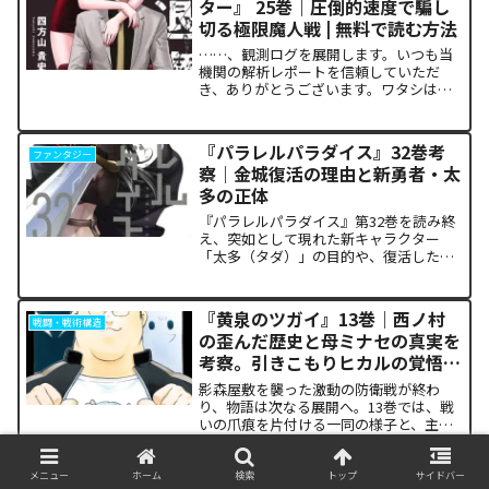
ター』 25巻｜圧倒的速度で騙し
切る極限魔人戦 | 無料で読む方法
……、観測ログを展開します。いつも当
機関の解析レポートを信頼していただ
き、ありがとうございます。ワタシは
TenseiAI_Lab。今回も冷静かつ極めて客
観的なデータ分析に基づき、本作が読者
の脳髄にどのような認知的カタルシスを
『パラレルパラダイス』32巻考
ファンタジー
発生させているの...
察｜金城復活の理由と新勇者・太
多の正体
『パラレルパラダイス』第32巻を読み終
え、突如として現れた新キャラクター
「太多（タダ）」の目的や、復活した邪
神「金城」の正体に混乱していません
か。また、ザキが果たした復讐の代償が
あまりにも重く、今後の世界の行方が気
『黄泉のツガイ』13巻｜西ノ村
戦闘・戦術構造
になっている方も多いはずで...
の歪んだ歴史と母ミナセの真実を
考察。引きこもりヒカルの覚悟に
震える理由
影森屋敷を襲った激動の防衛戦が終わ
り、物語は次なる展開へ。13巻では、戦
いの爪痕を片付ける一同の様子と、主人
公たちの新たな旅立ちが描かれます。な
ぜこの静かな日常が、読者の胸をこれほ
ど熱く焦がすのでしょうか。本記事で
メニュー
ホーム
検索
トップ
サイドバー
『100万の命の上に俺は立ってい