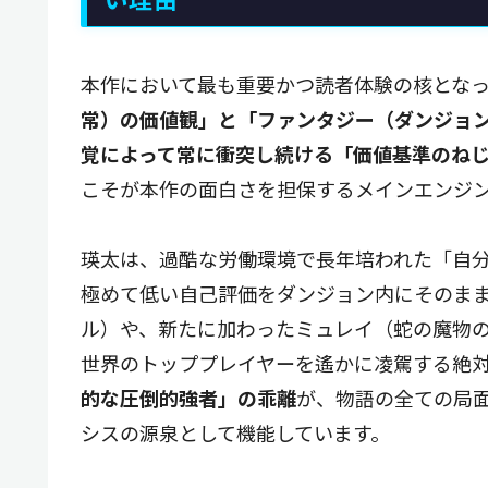
本作において最も重要かつ読者体験の核とな
常）の価値観」と「ファンタジー（ダンジョ
覚によって常に衝突し続ける「価値基準のね
こそが本作の面白さを担保するメインエンジ
瑛太は、過酷な労働環境で長年培われた「自
極めて低い自己評価をダンジョン内にそのま
ル）や、新たに加わったミュレイ（蛇の魔物
世界のトッププレイヤーを遙かに凌駕する絶
的な圧倒的強者」の乖離
が、物語の全ての局
シスの源泉として機能しています。