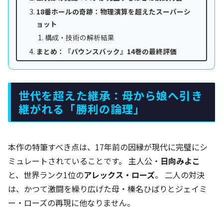
18番ホールの奇跡：物理演算を超えたスーパーシ
ョット
構成・技術の解析結果
まとめ：『バウンスバック』14巻の最終評価
世代を超えた継承：母から娘へ引き
継がれる「勝利の論理」
本作の特筆すべき点は、17年前の因縁が現代に完璧にシ
ミュレートされていることです。 主人公・
日向みよこ
と、世界ランク1位の
アレックス・ローズ
。 二人の対決
は、かつて激闘を繰り広げた母・榛名ひばりとジェイミ
ー・ローズの再現に他なりません。