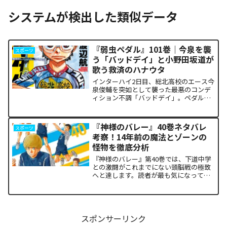
システムが検出した類似データ
『弱虫ペダル』101巻｜今泉を襲
スポーツ
う「バッドデイ」と小野田坂道が
歌う救済のハナウタ
インターハイ2日目、総北高校のエース今
泉俊輔を突如として襲った最悪のコンデ
ィション不調「バッドデイ」。ペダルを
踏む力すら奪われ、リタイアの危機に瀕
した彼を救うため、キャプテン・小野田
坂道が選択した驚くべき行動が描かれま
『神様のバレー』40巻ネタバレ
スポーツ
す。科学的な限界や競技...
考察！14年前の魔法とゾーンの
怪物を徹底分析
『神様のバレー』第40巻では、下道中学
との激闘がこれまでにない頭脳戦の極致
へと達します。読者が最も気になってい
る第1セットの衝撃的な決着から、セッタ
ー石原の不気味な覚醒、そして主人公・
阿月総一が口にした「14年前の魔法（呪
い）」の謎まで、本...
スポンサーリンク