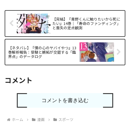
【完結】『青野くんに触りたいから死に
たい』14巻｜「寿命のファンディング」
と喪失の定点観測
【ネタバレ】『僕の心のヤバイやつ』13
巻解析報告：受験と嫉妬が交錯する「臨
界点」のデータログ
コメント
コメントを書き込む
ホーム
漫画
スポーツ