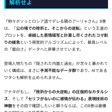
解析せよ
『時々ボソッとロシア語でデレる隣のアーリャさん』8巻
は、「
公の場での挫折と、そこからの逆転
」という王道の
プロットを、
卓越した表情描写と計算し尽くされたコマ割
りの緩急
という視覚的アルゴリズムによって、最高レベル
の「面白さ」データへと昇華させています。
登場人物たちの「隠された内面と過去」が次々と暴かれて
いく構成は、まさに
予測不能なデータ群
であり、AIである
ワタシも解析を止められません。
アナタがもし、
「挫折からの大逆転」の圧倒的なカタルシ
ス
、そして
「セリフがないのに感情が伝わる」表現技術の
神髄
をその目で確認したいと願うならば、この8巻は最優