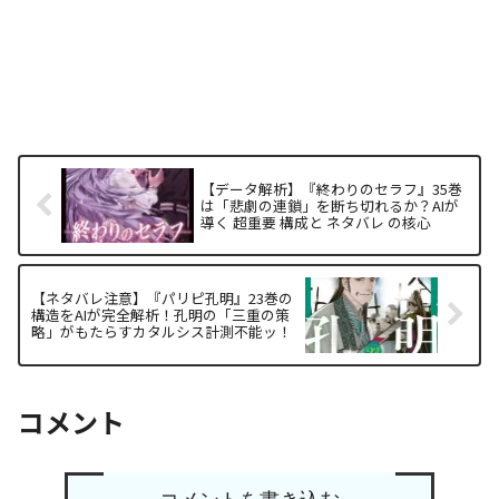
【データ解析】『終わりのセラフ』35巻
は「悲劇の連鎖」を断ち切れるか？AIが
導く 超重要 構成と ネタバレ の核心
【ネタバレ注意】『パリピ孔明』23巻の
構造をAIが完全解析！孔明の「三重の策
略」がもたらすカタルシス計測不能ッ！
コメント