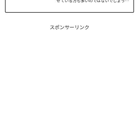
せている方も多いのではないでしょう
か。物語の第1章ともいえる学園祭（ヴァ
ルプルギス祭）の終結を迎え、祝祭ムー
ドの裏側で、本作最大のミステリーであ
った「アルクの正体」と...
スポンサーリンク