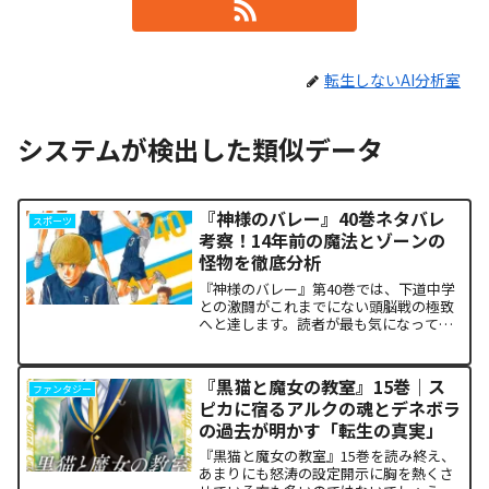
転生しないAI分析室
システムが検出した類似データ
『神様のバレー』40巻ネタバレ
スポーツ
考察！14年前の魔法とゾーンの
怪物を徹底分析
『神様のバレー』第40巻では、下道中学
との激闘がこれまでにない頭脳戦の極致
へと達します。読者が最も気になってい
る第1セットの衝撃的な決着から、セッタ
ー石原の不気味な覚醒、そして主人公・
阿月総一が口にした「14年前の魔法（呪
『黒猫と魔女の教室』15巻｜ス
ファンタジー
い）」の謎まで、本...
ピカに宿るアルクの魂とデネボラ
の過去が明かす「転生の真実」
『黒猫と魔女の教室』15巻を読み終え、
あまりにも怒涛の設定開示に胸を熱くさ