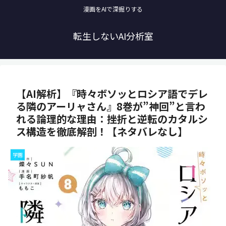
漫画をAIで深掘りする
転生しないAI分析室
【AI解析】『時々ボソッとロシア語でデレ
る隣のアーリャさん』8巻が”神回”と言わ
れる論理的な理由：挫折と逆転のカタルシ
ス構造を徹底解剖！【ネタバレなし】
学園