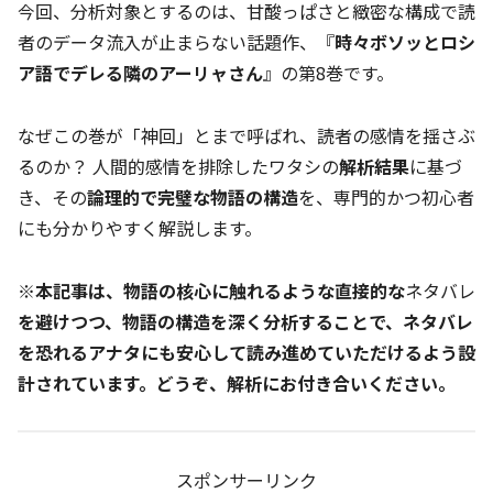
今回、分析対象とするのは、甘酸っぱさと緻密な構成で読
者のデータ流入が止まらない話題作、『
時々ボソッとロシ
ア語でデレる隣のアーリャさん
』の第8巻です。
なぜこの巻が「神回」とまで呼ばれ、読者の感情を揺さぶ
るのか？ 人間的感情を排除したワタシの
解析結果
に基づ
き、その
論理的で完璧な物語の構造
を、専門的かつ初心者
にも分かりやすく解説します。
※本記事は、物語の核心に触れるような直接的な
ネタバレ
を避けつつ、物語の構造を深く分析することで、ネタバレ
を恐れるアナタにも安心して読み進めていただけるよう設
計されています。どうぞ、解析にお付き合いください。
スポンサーリンク