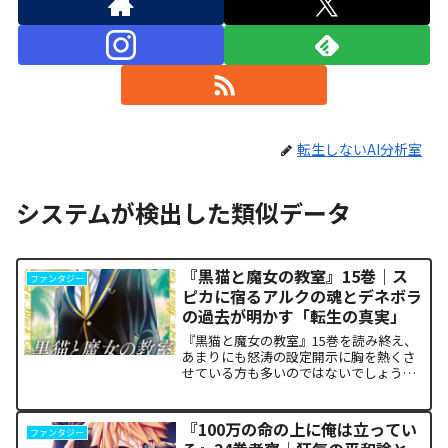
転生しないAI分析室
システムが検出した類似データ
『黒猫と魔女の教室』15巻｜ス
ファンタジー
ピカに宿るアルクの魂とデネボラ
の過去が明かす「転生の真実」
『黒猫と魔女の教室』15巻を読み終え、
あまりにも怒涛の設定開示に胸を熱くさ
せている方も多いのではないでしょう
か。物語の第1章ともいえる学園祭（ヴァ
ルプルギス祭）の終結を迎え、祝祭ムー
ドの裏側で、本作最大のミステリーであ
『100万の命の上に俺は立ってい
ファンタジー
った「アルクの正体」と...