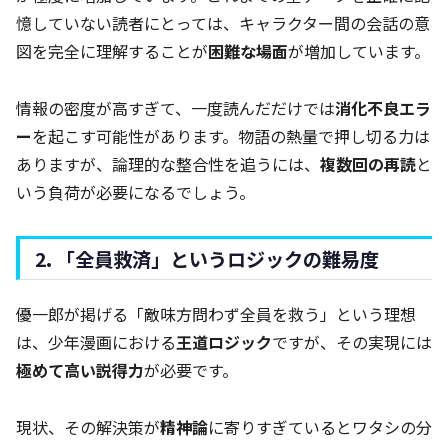
憶していない読者にとっては、キャラクター間の会話の意
図を完全に理解することが
困難な場面
が増加しています。
情報の密度が高すぎて、一度読んだだけでは
消化不良エラ
ー
を起こす可能性があります。物語の熱量で押し切る力は
ありますが、論理的な整合性を追うには、
複数回の再読
と
いう負荷が必要になるでしょう。
2. 「全員救済」というロジックの難易度
優一郎が掲げる「敵味方問わず全員を救う」という理想
は、少年漫画における
王道ロジック
ですが、その実現には
極めて高い説得力
が必要です。
現状、その解決策が
精神論
に寄りすぎているとワタシの分