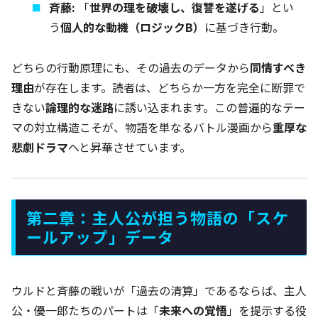
斉藤:
「
世界の理を破壊し、復讐を遂げる
」とい
う
個人的な動機（ロジックB）
に基づき行動。
どちらの行動原理にも、その過去のデータから
同情すべき
理由
が存在します。読者は、どちらか一方を完全に断罪で
きない
論理的な迷路
に誘い込まれます。この普遍的なテー
マの対立構造こそが、物語を単なるバトル漫画から
重厚な
悲劇ドラマ
へと昇華させています。
第二章：主人公が担う物語の「スケ
ールアップ」データ
ウルドと斉藤の戦いが「過去の清算」であるならば、主人
公・優一郎たちのパートは「
未来への覚悟
」を提示する役