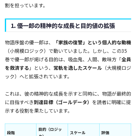
割を担っています。
1. 優一郎の精神的な成長と目的値の拡張
物語序盤の優一郎は、
「家族の復讐」という個人的な動機
（小規模ロジック）で動いていました。しかし、この35
巻で優一郎が掲げる目的は、吸血鬼、人間、敵味方「
全員
を救済する
」という、
常軌を逸したスケール
（大規模ロジ
ック）へと拡張されています。
これは、彼の精神的な成長を示すと同時に、物語が最終的
に目指すべき
到達目標（ゴールデータ）
を読者に明確に提
示する役割を果たしています。
目的（ロジッ
段階
スケール
評価