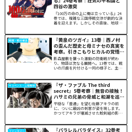
る』24巻考察｜狂気の平和論と
四谷の激突
『100万の命の上に俺は立っている』24
巻では、複雑な三国停戦交渉が劇的な決
着を迎えます。しかしその直後、地球を
救うという同じ目的を持ちながら、過激
な功利主義を掲げる他国プレイヤーが立
ち塞がります。彼が主張する「狂気の平
『黄泉のツガイ』13巻｜西ノ村
戦闘・戦術構造
和論」と四谷友助たち...
の歪んだ歴史と母ミナセの真実を
考察。引きこもりヒカルの覚悟に
震える理由
影森屋敷を襲った激動の防衛戦が終わ
り、物語は次なる展開へ。13巻では、戦
いの爪痕を片付ける一同の様子と、主人
公たちの新たな旅立ちが描かれます。な
ぜこの静かな日常が、読者の胸をこれほ
ど熱く焦がすのでしょうか。本記事で
『ザ・ファブル The third
サスペンス・心理解析
は、13巻で明かされた驚愕...
secret』5巻考察｜無音の接触！
ハサミの兄弟の脅威と和湖を巡る
因縁の真相
平穏な「普通」を望む佐藤アキラの前
に、ついに最凶の刺客が姿を現します。
かつてアキラが壊滅させた鮫剣組の影に
いた、プロの殺し屋「ハサミの兄弟」と
の接触が本巻の最大の山場です。日常の
静寂が、一瞬にして極限の戦場へと変貌
『パラレルパラダイス』32巻考
ファンタジー
するスリルに、多くの読者が...