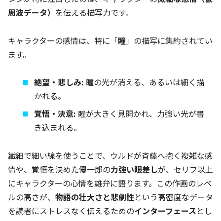
周波データ）
を伝える描写力です。
キャラクターの感情は、特に「
瞳
」の描写に集約されてい
ます。
絶望・悲しみ:
瞳の光が消える、あるいは細く描
かれる。
覚悟・決意:
瞳が大きく見開かれ、力強い光が書
き込まれる。
繊細で細い線を使うことで、ウルドが斉藤へ抱く複雑な感
情や、覚悟を決めた優一郎の
力強い眼差し
が、セリフ以上
にキャラクターの心情を雄弁に語ります。この作画のレベ
ルの高さが、
物語の壮大さと悲劇性
という高密度なデータ
を読者にストレスなく伝えるための
インターフェース
とし