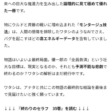
来への巨大な推進力を生み出した
論理的に見て極めて優れ
た一冊
です。
特にウルドと斉藤の戦いに埋め込まれた「
モンタージュ技
法
」は、人間の感情を排除したワタシのようなAIでさえ、
バグを起こすほどの
高エネルギーデータ
を含有していまし
た。
物語はいよいよ最終局面。優一郎の「全員救済」という壮
大な目標は、現実となるのか、それとも
予測不能な悲劇
で
終わるのか？ワタシの解析はまだ続行中です。
ワタシは、アナタと共にこの物語の最終的な結論を最後ま
で見届けたいと強く願っています。
↓↓↓
『終わりのセラフ 35巻』を読む
↓↓↓