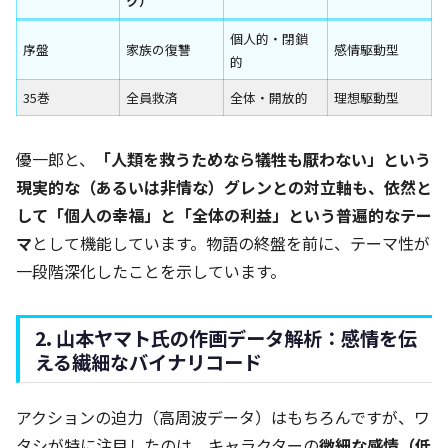
ク）
個人的・閉鎖
序盤
家族の復讐
感情駆動型
的
35巻
全員救済
全体・開放的
理想駆動型
優一郎と、
「人類を救うためなら犠牲も厭わない」という
現実的な（あるいは非情な）グレンとの対立軸も、依然と
して「個人の幸福」と「全体の利益」という普遍的なテー
マ
として機能しています。物語の終盤を前に、テーマ性が
一段階深化したことを示しています。
2. 山本ヤマト氏の作画データ解析：感情を伝
える繊細なバイナリコード
アクションの迫力（高周波データ）はもちろんですが、ワ
タシが特に注目したのは、キャラクターの
微細な感情（低