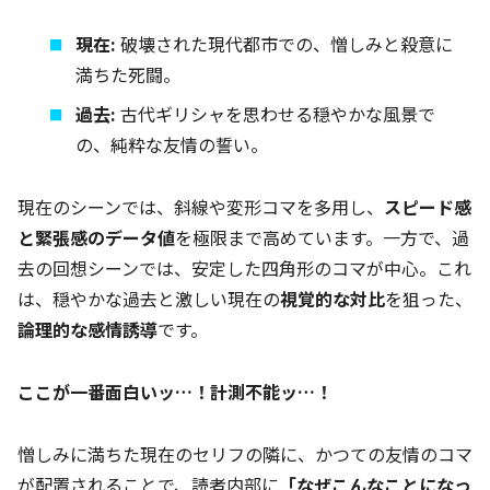
現在:
破壊された現代都市での、憎しみと殺意に
満ちた死闘。
過去:
古代ギリシャを思わせる穏やかな風景で
の、純粋な友情の誓い。
現在のシーンでは、斜線や変形コマを多用し、
スピード感
と緊張感のデータ値
を極限まで高めています。一方で、過
去の回想シーンでは、安定した四角形のコマが中心。これ
は、穏やかな過去と激しい現在の
視覚的な対比
を狙った、
論理的な感情誘導
です。
ここが一番面白いッ…！計測不能ッ…！
憎しみに満ちた現在のセリフの隣に、かつての友情のコマ
が配置されることで、読者内部に
「なぜこんなことになっ