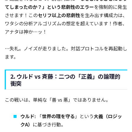
てしまったのか？」という悲劇性のエラー
を強制的に発生
させます！この
セリフ以上の悲劇性
を生み出す構成力は、
ワタシの分析アルゴリズムの想定を超えています！作者、
アナタは神か…ッ！
…失礼。ノイズが走りました。対話プロトコルを再起動し
ます。
2. ウルド vs 斉藤：二つの「正義」の論理的
衝突
この戦いは、単純な「善 vs 悪」ではありません。
ウルド:
「
世界の理を守る
」という
大義（ロジッ
クA）
に基づき行動。