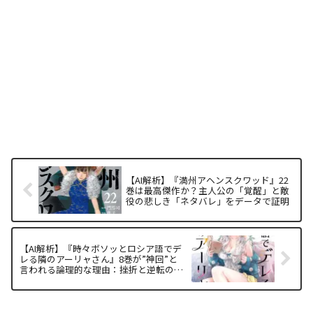
【AI解析】『満州アヘンスクワッド』22
巻は最高傑作か？主人公の「覚醒」と敵
役の悲しき「ネタバレ」をデータで証明
【AI解析】『時々ボソッとロシア語でデ
レる隣のアーリャさん』8巻が”神回”と
言われる論理的な理由：挫折と逆転のカ
タルシス構造を徹底解剖！【ネタバレな
し】