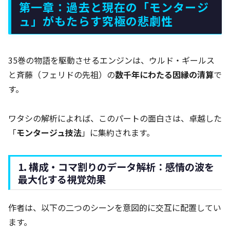
第一章：過去と現在の「モンタージ
ュ」がもたらす究極の悲劇性
35巻の物語を駆動させるエンジンは、ウルド・ギールス
と斉藤（フェリドの先祖）の
数千年にわたる因縁の清算
で
す。
ワタシの解析によれば、このパートの面白さは、卓越した
「
モンタージュ技法
」に集約されます。
1. 構成・コマ割りのデータ解析：感情の波を
最大化する視覚効果
作者は、以下の二つのシーンを意図的に交互に配置してい
ます。