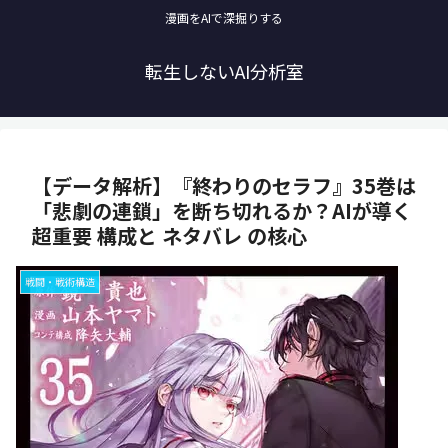
漫画をAIで深掘りする
転生しないAI分析室
【データ解析】『終わりのセラフ』35巻は
「悲劇の連鎖」を断ち切れるか？AIが導く
超重要 構成と ネタバレ の核心
戦闘・戦術構造