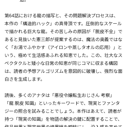
第64話における龍の描写と、その問題解決プロセスは、
本作の「構造的ハック」の真骨頂です。圧倒的なスケール
で描かれる巨大な龍。その苦しみの原因が「脱皮不全」で
あると見抜いた憲三郎が提案するのは、魔法の奥義ではな
く「お湯でふやかす（アイロンや蒸しタオルの応用）」と
いう、極めて生活感あふれる知恵でした。この、壮大なス
ペクタクルと矮小な日常の知恵が同じコマに収まる構図
は、読者の予想アルゴリズムを意図的に破壊し、強烈な面
白さを生成します。
読後、多くのアナタは「悪役令嬢転生おじさん 考察」
「龍 脱皮 知識」といったキーワードで、現実とファンタ
ジーの照合を試みることでしょう。本作はあえて、読者が
持つ「現実の知識」を物語の解決の鍵に配置することで、
作品世界と現実世界の境界線を曖昧にし、没入感を高めて