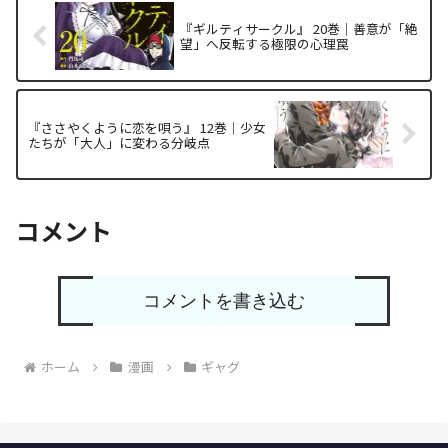
『ギルティサークル』 20巻｜善意が「絶
望」へ反転する極限の心理罠
『ささやくように恋を唄う』 12巻｜少女
たちが「大人」に変わる分岐点
コメント
コメントを書き込む
ホーム
漫画
ギャグ