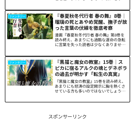
救うという同じ目的を持ちながら、過激
な功利主義を掲げる他国プレイヤーが立
ち塞がります。彼が主張する「狂気の平
『春夏秋冬代行者 春の舞』8巻｜
ファンタジー
和論」と四谷友助たち...
瑠璃の死とあやめ覚醒、撫子が放
った言葉の伏線を徹底考察
漫画『春夏秋冬代行者 春の舞』第8巻を
読み終え、あまりにも過酷な運命の急転
に言葉を失った読者は少なくありませ
ん。特に、夏の代行者である葉桜瑠璃の
衝撃的な最期と、双子の姉であるあやめ
の突然の覚醒、割って入るように秋の代
『黒猫と魔女の教室』15巻｜ス
ファンタジー
行者・撫子が残した意味深...
ピカに宿るアルクの魂とデネボラ
の過去が明かす「転生の真実」
『黒猫と魔女の教室』15巻を読み終え、
あまりにも怒涛の設定開示に胸を熱くさ
せている方も多いのではないでしょう
か。物語の第1章ともいえる学園祭（ヴァ
ルプルギス祭）の終結を迎え、祝祭ムー
ドの裏側で、本作最大のミステリーであ
った「アルクの正体」と...
スポンサーリンク