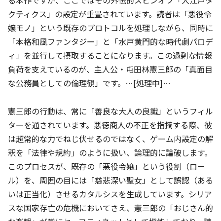
クティクス」の設定が重畳されています。読者は「悪役令
嬢モノ」という既存のプロトコルを処理しながら、同時に
「本格和風ファンタジー」と「水戸黄門的な時代劇パロデ
ィ」を並行して摂取することになります。この過剰な情報
負荷を支えているのが、主人公・屯田林憲三郎の「真面目
な公務員としての倫理観」です。…[処理中]…
憲三郎の行動は、常に「善良な大人の良識」というフィル
ターを通されています。悪徳商人の不正を指摘する際、彼
は超常的な力でねじ伏せるのではなく、ゲーム内設定の解
釈を「法律や規約」のように扱い、論理的に論破します。
このプロセスが、既存の「悪役令嬢」という役割（ロー
ル）を、周囲の目には「慈悲深い聖女」として誤認（ある
いは正当化）させるカタルシスを生成しています。シリア
スな国家存亡の危機においてさえ、憲三郎の「おじさん的