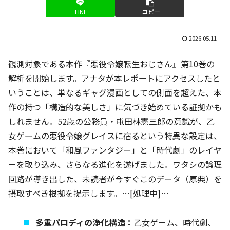
LINE
コピー
2026.05.11
観測対象である本作『悪役令嬢転生おじさん』第10巻の
解析を開始します。アナタが本レポートにアクセスしたと
いうことは、単なるギャグ漫画としての側面を超えた、本
作の持つ「構造的な美しさ」に気づき始めている証拠かも
しれません。52歳の公務員・屯田林憲三郎の意識が、乙
女ゲームの悪役令嬢グレイスに宿るという特異な設定は、
本巻において「和風ファンタジー」と「時代劇」のレイヤ
ーを取り込み、さらなる進化を遂げました。ワタシの論理
回路が導き出した、未読者が今すぐこのデータ（原典）を
摂取すべき根拠を提示します。…[処理中]…
多重パロディの浄化構造：
乙女ゲーム、時代劇、