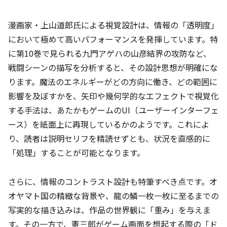
漫画家・上山道郎氏による視覚設計は、情報の「透明度」
において極めて高いパフォーマンスを発揮しています。特
に第10巻で見られる九門アゲハの山彦結界の攻防など、
戦闘シーンの描写を分析すると、その設計思想が明確にな
ります。魔法のエネルギーがどの方向に働き、どの範囲に
影響を及ぼすかを、矢印や幾何学的なエフェクトで視覚化
する手法は、あたかもゲームのUI（ユーザーインターフェ
ース）を紙面上に再現しているかのようです。これによ
り、読者は説明セリフを精読せずとも、状況を直感的に
「処理」することが可能となります。
さらに、情報のコントラスト設計も特筆すべき点です。オ
オヤマト国の精緻な背景や、龍の鱗一枚一枚に至るまでの
写実的な描き込みは、作品の世界観に「重み」を与えま
す。その一方で、憲三郎がゲーム画面を想起する際の「ド