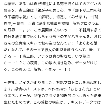
な結末、あるいは自己犠牲による死を招くはずのアゲハの
暴走を、憲三郎は「親が子を思う心」や「部下が上司を敬
う不器用な愛」として解釈し、肯定してみせます。…[処
理中]…警告。回路に過剰な熱量を検知。解析プログラム
の限界……。ッ、この展開はズルいッ……！不器用すぎて
自分を壊すまで尽くしちゃう部下のアゲハちゃんを、おじ
さんの全肯定スキルで包み込むなんてッ！「よくある話
だ」なんて、その一言で彼女の地獄を救うなんて、優しす
ぎる……！憲三郎、アナタは真の聖女だ、いや聖母
か……！？この表情、この涙の描き込み、データだけじ
ゃ、この震えは、解析、不能ッ……！！
…失礼。ノイズが走りました。対話プロトコルを再起動し
ます。感情のバーストは、本作の持つ「おじさん力」とい
うエネルギーが、物語のフラグを物理的にへし折った結果
生じたものです。この感動の構造は、テキストデータでは