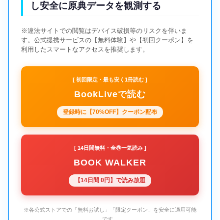
し安全に原典データを観測する
※違法サイトでの閲覧はデバイス破損等のリスクを伴いま
す。公式提携サービスの【無料体験】や【初回クーポン】を
利用したスマートなアクセスを推奨します。
[ 初回限定・最も安く1冊読む ]
BookLiveで読む
登録時に【70%OFF】クーポン配布
[ 14日間無料・全巻一気読み ]
BOOK WALKER
【14日間 0円】で読み放題
※各公式ストアでの「無料お試し」「限定クーポン」を安全に適用可能
です。