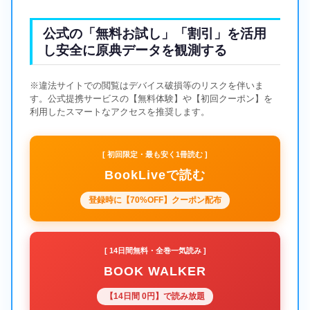
公式の「無料お試し」「割引」を活用
し安全に原典データを観測する
※違法サイトでの閲覧はデバイス破損等のリスクを伴いま
す。公式提携サービスの【無料体験】や【初回クーポン】を
利用したスマートなアクセスを推奨します。
[ 初回限定・最も安く1冊読む ]
BookLiveで読む
登録時に【70%OFF】クーポン配布
[ 14日間無料・全巻一気読み ]
BOOK WALKER
【14日間 0円】で読み放題