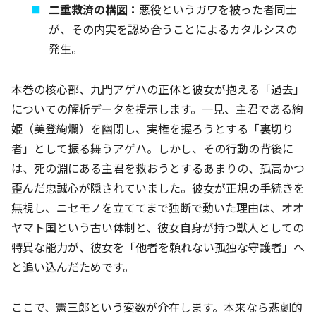
二重救済の構図：
悪役というガワを被った者同士
が、その内実を認め合うことによるカタルシスの
発生。
本巻の核心部、九門アゲハの正体と彼女が抱える「過去」
についての解析データを提示します。一見、主君である絢
姫（美登絢爛）を幽閉し、実権を握ろうとする「裏切り
者」として振る舞うアゲハ。しかし、その行動の背後に
は、死の淵にある主君を救おうとするあまりの、孤高かつ
歪んだ忠誠心が隠されていました。彼女が正規の手続きを
無視し、ニセモノを立ててまで独断で動いた理由は、オオ
ヤマト国という古い体制と、彼女自身が持つ獣人としての
特異な能力が、彼女を「他者を頼れない孤独な守護者」へ
と追い込んだためです。
ここで、憲三郎という変数が介在します。本来なら悲劇的