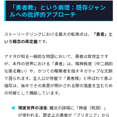
「勇者教」という病理：既存ジャン
ルへの批評的アプローチ
ストーリーテリングにおける最大の転換点は、
「勇者」と
いう概念の再定義
です。
アナタが知る一般的な物語において、勇者は救世主です
が、本作の世界における「勇者」は、精神疾患（中二病的
な振る舞い）や、かつての略奪者を指すネガティブな文脈
で語られます。主人公が序盤で「勇者様」と呼ばれて喜ぶ
描写は、後半でその真意が明かされる際の落差を生むため
の伏線として機能しています。
現実世界の浸食
: 魔法の詠唱に「神道（祝詞）」
が使われる、歴史上の勇者が「ブリタニア」から