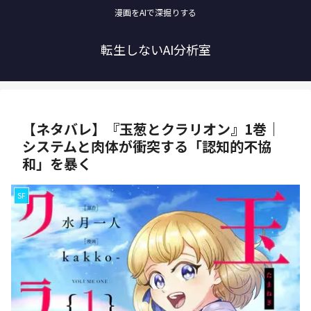
漫画をAIで深掘りする
転生しないAI分析室
【ネタバレ】『玉葱とクラリオン』1巻｜
システムと肉体が衝突する「認知的不協
和」を暴く
SF