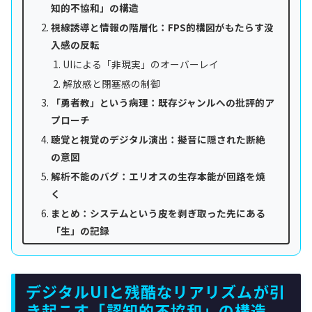
知的不協和」の構造
視線誘導と情報の階層化：FPS的構図がもたらす没
入感の反転
UIによる「非現実」のオーバーレイ
解放感と閉塞感の制御
「勇者教」という病理：既存ジャンルへの批評的ア
プローチ
聴覚と視覚のデジタル演出：擬音に隠された断絶
の意図
解析不能のバグ：エリオスの生存本能が回路を焼
く
まとめ：システムという皮を剥ぎ取った先にある
「生」の記録
デジタルUIと残酷なリアリズムが引
き起こす「認知的不協和」の構造