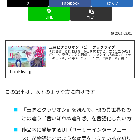
X
Facebook
はてブ
LINE
コピー
2026.03.01
玉葱とクラリオン （1） | ブックライブ
但馬波留（たじまはる）が目を覚ますと、空には二つの月
が……。突然のことに困惑しているとイルカの案内キャラ
「キュリオ」が現れ、チュートリアルが始まった。剣と魔
法が存在するまさにゲームのような世界だと理解する但
馬。そして、異世界で遭遇した初.....
booklive.jp
この記事は、以下のような方に向けです。
『玉葱とクラリオン』を読んで、他の異世界もの
とは違う「言い知れぬ違和感」を言語化したい方
作品内に登場するUI（ユーザーインターフェー
ス）が物語にどのような効果を与えているか知り