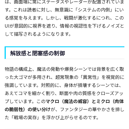
は、画面端に常にステータスやレーダーが配置されていま
す。これは読者に対し、無意識に「システムの内側」にい
る感覚を与えます。しかし、戦闘が激化するにつれ、この
UIが意図的に視界を遮り、情報の視認性を下げるノイズと
して描写されるようになります。
解放感と閉塞感の制御
物語の構成上、魔法の発動や爆発シーンでは背景を広く取
った大ゴマが多用され、超常現象の「異常性」を視覚的に
強調しています。対照的に、身体が損壊するシーンでは、
あえてコマを細かく割り、断面や肉の質感をクローズアッ
プしています。この
マクロ（魔法の威容）とミクロ（肉体
の脆弱性）の使い分け
が、ファンタジーの華やかさを排し
た「戦場の実存」を浮かび上がらせるのです。