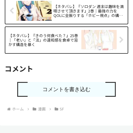
【ネタバレ】『ソロダン 週末は趣味を満
喫させて頂きます』2巻｜最強の力を
QOLに全振りする「ホビー視点」の構造
を暴く
【ネタバレ】『きのう何食べた？』25巻
｜「老い」と「法」の違和感を食卓で溶
かす構造を暴く
コメント
コメントを書き込む
ホーム
漫画
SF