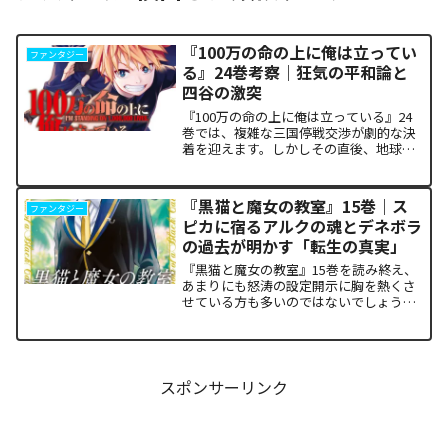
『100万の命の上に俺は立ってい
ファンタジー
る』24巻考察｜狂気の平和論と
四谷の激突
『100万の命の上に俺は立っている』24
巻では、複雑な三国停戦交渉が劇的な決
着を迎えます。しかしその直後、地球を
救うという同じ目的を持ちながら、過激
な功利主義を掲げる他国プレイヤーが立
ち塞がります。彼が主張する「狂気の平
『黒猫と魔女の教室』15巻｜ス
ファンタジー
和論」と四谷友助たち...
ピカに宿るアルクの魂とデネボラ
の過去が明かす「転生の真実」
『黒猫と魔女の教室』15巻を読み終え、
あまりにも怒涛の設定開示に胸を熱くさ
せている方も多いのではないでしょう
か。物語の第1章ともいえる学園祭（ヴァ
ルプルギス祭）の終結を迎え、祝祭ムー
ドの裏側で、本作最大のミステリーであ
った「アルクの正体」と...
スポンサーリンク