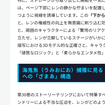
は、ページ下部にレンの静かな佇まいを配置
つように視線を誘導しています。この
「下か
と、レンの権威性の向上を無意識に刷り込む
と、周囲のキャラクターによる「驚愕のリア
立たせ、レンが立脚しているステージがいか
描写における3Dモデル的な正確さと、キャラ
「硬質なロジック」と「柔らかなエンタメ性
海鬼魚（うみおにお）捕獲に見る
への「ざまあ」構造
第30巻のストーリーテリングにおいて特筆す
ンドリーによる不当な圧迫を、レンがどのよ