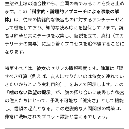
生態や土壌の適合性から、金国の鳥であることを突き止め
ます。この「
科学的・論理的アプローチによる事象の解
体
」は、従来の情緒的な後宮ものに対するアンチテーゼと
して機能しており、知的な読み応えを担保しています。読
者は鈴華と共にデータを収集し、仮説を立て、真相（エカ
テリーナの関与）に辿り着くプロセスを追体験することに
なります。
特筆すべきは、彼女のセリフの情報密度です。鈴華は「隠
すべき打算（例えば、友人になりたいのは侍女を連れてい
きたいからという実利目的）」をあえて開示します。この
「
嘘のない欲望の提示
」が、腹の探り合いに疲弊した後宮
の住人たちにとって、予測不可能な「誠実さ」として機能
し、信頼の起点となる。この逆説的な人間関係の構築は、
非常に洗練されたプロット設計と言えるでしょう。