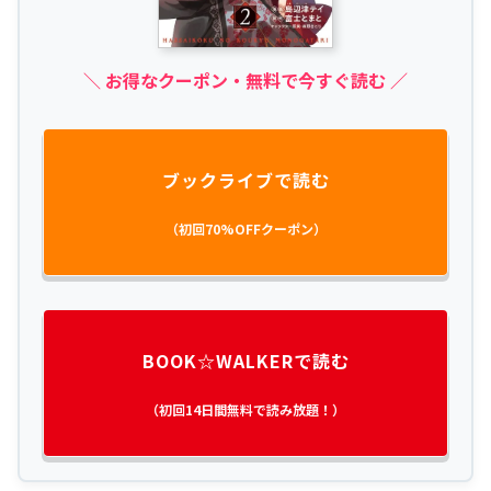
＼ お得なクーポン・無料で今すぐ読む ／
ブックライブで読む
（初回70%OFFクーポン）
BOOK☆WALKERで読む
（初回14日間無料で読み放題！）