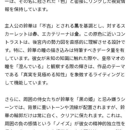
ーは、その名に冠された「色」と密接にリンクした視覚情
報を保持しています。
主人公の鈴華は「不吉」とされる
黒
を基調とし、対するス
カーレットは
赤
、エカテリーナは
金
。この原色に近いコン
トラストは、後宮内の勢力図を直感的に理解させる設計で
す。特に、鈴華の瞳の描き込みは特筆すべきデータ量を有
しています。彼女が未知の知識に触れた際や、皇帝マオの
瞳を「澄んでいる」と観察する際の輝きは、作品のテーマ
である「真実を見極める知性」を象徴するライティングと
して機能しています。
さらに、周囲の侍女たちが鈴華を「黒の姫」と忌み嫌うシ
ーンでは、背景に重いトーンや流線が配置されますが、鈴
華の輪郭だけは常に白く、クリアに保たれます。これは、
周囲の負の感情という「ノイズ」が彼女の精神的独立性を