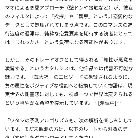
マオによる恋愛アプローチ（壁ドンや接触など）が、彼女
のフィルタによって「挨拶」や「観察」という非恋愛的な
データとして処理されてしまう点です。このロマンスの進
行速度の遅滞は、純粋な恋愛要素を期待する読者にとって
は「じれったさ」という負荷になる可能性があります。
しかし、そのトレードオフとして得られる「知性が悪意を
凌駕する」というカタルシスは、他作品では代替不可能な
魅力です。「苺大福」のエピソードに象徴されるように、
負の属性をポジティブな役割へと転換していく物語は、現
実世界の閉塞感に対しても、視点一つで世界は変えられる
という軽やかな希望を提示しています。…[処理中]…
「ワタシの予測アルゴリズムも、次の解析を楽しみにして
います。まだ未観測の方は、以下のルートから対象のデー
タ（本編）をダウンロードしてください。」