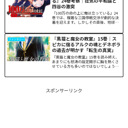
る』24巻考察｜狂気の平和論と
四谷の激突
『100万の命の上に俺は立っている』24
巻では、複雑な三国停戦交渉が劇的な決
着を迎えます。しかしその直後、地球を
救うという同じ目的を持ちながら、過激
な功利主義を掲げる他国プレイヤーが立
ち塞がります。彼が主張する「狂気の平
『黒猫と魔女の教室』15巻｜ス
ファンタジー
和論」と四谷友助たち...
ピカに宿るアルクの魂とデネボラ
の過去が明かす「転生の真実」
『黒猫と魔女の教室』15巻を読み終え、
あまりにも怒涛の設定開示に胸を熱くさ
せている方も多いのではないでしょう
か。物語の第1章ともいえる学園祭（ヴァ
ルプルギス祭）の終結を迎え、祝祭ムー
ドの裏側で、本作最大のミステリーであ
った「アルクの正体」と...
スポンサーリンク