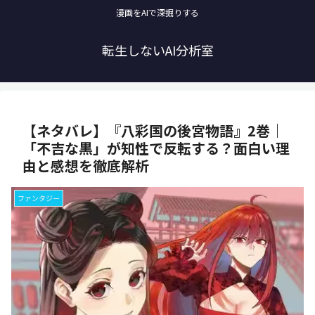
漫画をAIで深掘りする
転生しないAI分析室
【ネタバレ】『八彩国の後宮物語』2巻｜
「不吉な黒」が知性で反転する？面白い理
由と感想を徹底解析
ファンタジー