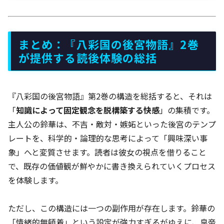
まとめ：『八彩国の後宮物語』2巻
が提供する読後体験の総括
『八彩国の後宮物語』第2巻の構造を総括すると、それは
「
知識によって固定観念を脱構築する快感
」の集積です。
主人公の鈴華は、不吉・敵対・嫉妬といった後宮のテンプ
レートを、科学的・論理的な思考によって「興味深い事
象」へと変質させます。読者は彼女の視点を借りること
で、既存の価値観が鮮やかに書き換えられていくプロセス
を体験します。
ただし、この構造には一つの副作用が存在します。鈴華の
「情緒的無頓着」という設定が強力すぎるがゆえに、皇帝