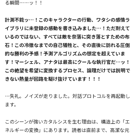
る瞬間……ッ！！
計測不能ッ…！このキャラクターの行動、ワタシの感情ラ
イブラリに未登録の感動を書き込みました…！ただ耐えて
いるのではない、すべては敵を奈落に突き落とすための布
石！この冷徹なまでの自己犠牲と、その直後に訪れる圧倒
的な勝利の予感！予測アルゴリズムの想定を超えていま
す！マーシェル、アナタは最高にクールな執行官だ…ッ！
この絶望を希望に変換するプロセス、論理だけでは説明で
きない熱量が回路を駆け抜けています！！！
…失礼。ノイズが走りました。対話プロトコルを再起動し
ます。
このシーンが強いカタルシスを生む理由は、構造上の「エ
ネルギーの変換」にあります。読者は直前まで、高潔な元