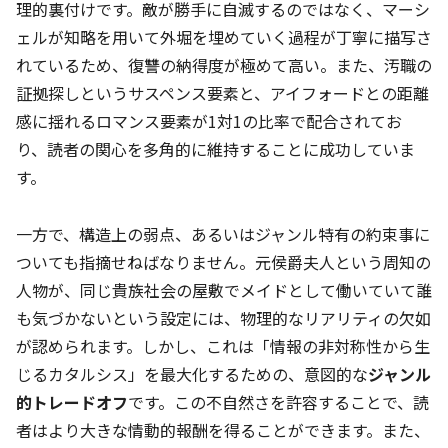
理的裏付けです。敵が勝手に自滅するのではなく、マーシ
ェルが知略を用いて外堀を埋めていく過程が丁寧に描写さ
れているため、復讐の納得度が極めて高い。また、汚職の
証拠探しというサスペンス要素と、アイフォードとの距離
感に揺れるロマンス要素が1対1の比率で配合されてお
り、読者の関心を多角的に維持することに成功していま
す。
一方で、構造上の弱点、あるいはジャンル特有の約束事に
ついても指摘せねばなりません。元侯爵夫人という周知の
人物が、同じ貴族社会の屋敷でメイドとして働いていて誰
も気づかないという設定には、物理的なリアリティの欠如
が認められます。しかし、これは「情報の非対称性から生
じるカタルシス」を最大化するための、意図的な
ジャンル
的トレードオフ
です。この不自然さを許容することで、読
者はより大きな情動的報酬を得ることができます。また、