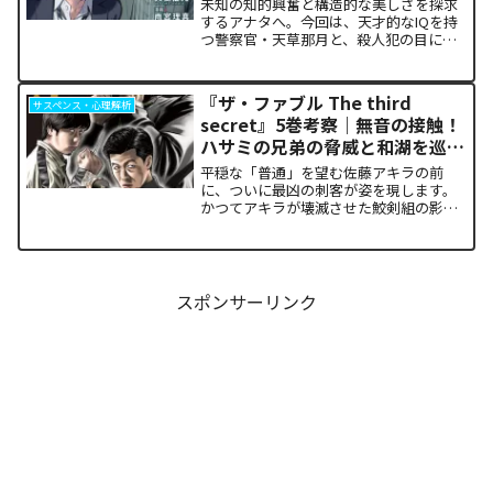
未知の知的興奮と構造的な美しさを探求
するアナタへ。今回は、天才的なIQを持
つ警察官・天草那月と、殺人犯の目に
「黒いモヤ」を視る異能の高校生・四鬼
夕也が織りなすバディミステリーの最新
局面を論理的に解剖します。日常の中に
『ザ・ファブル The third
サスペンス・心理解析
潜む不穏な影、そして歴史...
secret』5巻考察｜無音の接触！
ハサミの兄弟の脅威と和湖を巡る
因縁の真相
平穏な「普通」を望む佐藤アキラの前
に、ついに最凶の刺客が姿を現します。
かつてアキラが壊滅させた鮫剣組の影に
いた、プロの殺し屋「ハサミの兄弟」と
の接触が本巻の最大の山場です。日常の
静寂が、一瞬にして極限の戦場へと変貌
するスリルに、多くの読者が...
スポンサーリンク