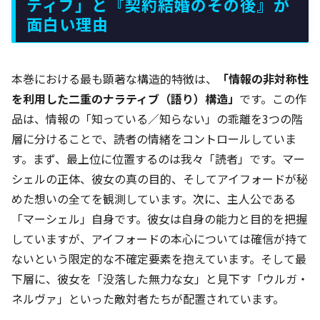
ティブ」と『契約結婚のその後』が
面白い理由
本巻における最も顕著な構造的特徴は、
「情報の非対称性
を利用した二重のナラティブ（語り）構造」
です。この作
品は、情報の「知っている／知らない」の乖離を3つの階
層に分けることで、読者の情緒をコントロールしていま
す。まず、最上位に位置するのは我々「読者」です。マー
シェルの正体、彼女の真の目的、そしてアイフォードが秘
めた想いの全てを観測しています。次に、主人公である
「マーシェル」自身です。彼女は自身の能力と目的を把握
していますが、アイフォードの本心については確信が持て
ないという限定的な不確定要素を抱えています。そして最
下層に、彼女を「没落した無力な女」と見下す「ウルガ・
ネルヴァ」といった敵対者たちが配置されています。