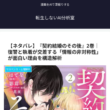
漫画をAIで深掘りする
転生しないAI分析室
【ネタバレ】『契約結婚のその後』2巻｜
復讐と執着が交差する「情報の非対称性」
が面白い理由を構造解析
サスペンス・心理解析