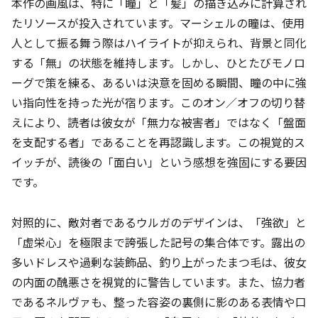
本作の画風は、特に「瞳」と「髪」の描き込みに計算され
たリソースが投入されています。マーシェルの瞳は、使用
人として振る舞う際はハイライトが抑えられ、背景と同化
する「無」の状態を維持します。しかし、ひとたびモノロ
ーグで策を練る、あるいは決意を固める瞬間、瞳の中に強
い指向性を持った光が宿ります。このオン／オフの切り替
えにより、読者は彼女が「無力な被害者」ではなく「盤面
を支配する者」であることを再認識します。この視覚的ス
イッチが、読後の「面白い」という感想を強固にする要因
です。
対照的に、敵対者であるウルガのデザインは、「強欲」と
「虚栄心」を極限まで誇張した記号の集合体です。露出の
多いドレスや過剰な装飾品、釣り上がったまつ毛は、彼女
の内面の醜悪さを視覚的に警告しています。また、協力者
であるネルヴァも、整った容姿の裏側に影のある表情や口