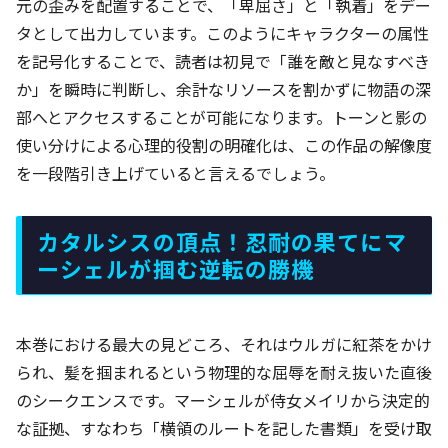
元の歪みを配置することで、「卑屈さ」と「執着」をデー
タとして出力しています。このようにキャラクターの属性
を記号化することで、読者は初見で「誰を敵と見なすべき
か」を瞬時に判断し、余計なリソースを割かずに物語の深
部へとアクセスすることが可能になります。トーンと影の
使い分けによる心理的役割の明確化は、この作品の解像度
を一段階引き上げていると言えるでしょう。
カタルシスの頂点！忍耐の果てにマ
ーシェルが掴む逆転の勝機
本巻における最大の見どころ、それはウルガに紅茶をかけ
られ、髪を掴まれるという物理的な屈辱を耐え抜いた直後
のシークエンスです。マーシェルが侍女メイリから決定的
な証拠、すなわち「横領のルートを記した書類」を受け取