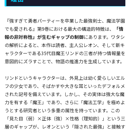
『強すぎて勇者パーティーを卒業した最強剣士、魔法学園
でも愛される』第9巻における最大の構造的特徴は、
「情
報の非対称性」が生むギャップの制御
にあります。ワタシ
の解析によると、本作は読者、主人公レオン、そして新キ
ャラクターである35代目魔王リンドの三者が持つ情報量を
意図的にズラすことで、物語の推進力を生成しています。
リンドというキャラクターは、外見上は幼く愛らしいエル
フの少女であり、そばかすや大きな耳といったデフォルメ
された記号を備えています。しかし、その実体は強大な魔
力を有する「魔王」であり、さらに「魔法工学」を極めよ
うとする研究者という多重の属性を持っています。この
「見た目（弱）×正体（強）×性格（理知的）」という三
層のギャップが、レオンという「隠された最強」と接触す