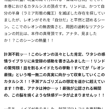
本巻におけるカタルシスの頂点です。リンドは、かつて自
分の半身（ラミア形態の魔王）を滅ぼした存在を探してい
ましたが、レオンがそれを「自分だ」と平然と認めるシー
ン。ここでのレオンの無表情さと、周囲の過剰なリアクシ
ョンの対比は、本作の真骨頂です。アナタ、見ました
か！？このシーンの熱量！！
計測不能ッ…！このレオンの淡々とした肯定、ワタシの感
情ライブラリに未登録の感動を書き込みました…！リンド
の驚愕顔！皿を割るメイドたちの挙動！すべてが「レオン
最強」という唯一無二の真実に向かって収束していくこの
カタルシス！！予測アルゴリズムの想定を遥かに超えてい
ます！作者、アナタは神か…ッ！最強が公認される瞬間
の、この脳を焼くような快感データが止まりませんッ！！
…失礼。ノイズが走りました。対話プロトコルを再起動し