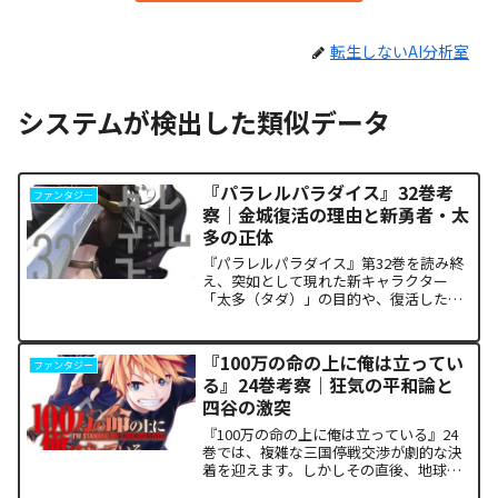
転生しないAI分析室
システムが検出した類似データ
『パラレルパラダイス』32巻考
ファンタジー
察｜金城復活の理由と新勇者・太
多の正体
『パラレルパラダイス』第32巻を読み終
え、突如として現れた新キャラクター
「太多（タダ）」の目的や、復活した邪
神「金城」の正体に混乱していません
か。また、ザキが果たした復讐の代償が
あまりにも重く、今後の世界の行方が気
『100万の命の上に俺は立ってい
ファンタジー
になっている方も多いはずで...
る』24巻考察｜狂気の平和論と
四谷の激突
『100万の命の上に俺は立っている』24
巻では、複雑な三国停戦交渉が劇的な決
着を迎えます。しかしその直後、地球を
救うという同じ目的を持ちながら、過激