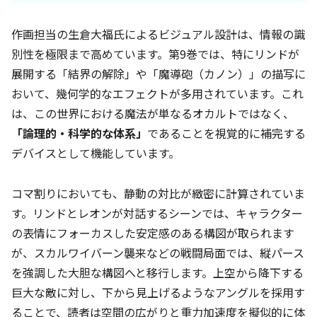
作画担当の生倉大福氏によるビジュアル設計は、情報の識
別性を極限まで高めています。第9巻では、特にリンドが
展開する「結界の解除」や「魔導砲（カノン）」の描写に
おいて、幾何学的なエフェクトが多用されています。これ
は、この世界における魔法が単なるオカルトではなく、
「論理的・科学的な体系」
であることを視覚的に補完する
デバイスとして機能しています。
コマ割りにおいても、静動の対比が緻密に計算されていま
す。リンドとレオンが対話するシーンでは、キャラクター
の表情にフォーカスした安定感のある構図が取られます
が、スカルワイバーン襲来などの戦闘局面では、縦パース
を強調した大胆な構図へと移行します。上空から降下する
巨大な敵に対し、下から見上げるようなアングルを採用す
ることで、読者は空間の広がりと重力加速度を擬似的に体