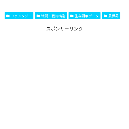
ファンタジー
戦闘・戦術構造
生存闘争データ
異世界
スポンサーリンク