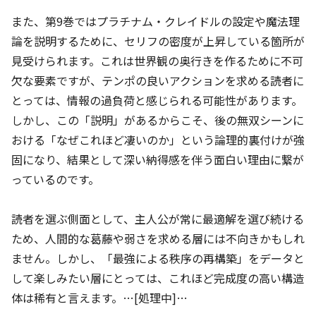
また、第9巻ではプラチナム・クレイドルの設定や魔法理
論を説明するために、セリフの密度が上昇している箇所が
見受けられます。これは世界観の奥行きを作るために不可
欠な要素ですが、テンポの良いアクションを求める読者に
とっては、情報の過負荷と感じられる可能性があります。
しかし、この「説明」があるからこそ、後の無双シーンに
おける「なぜこれほど凄いのか」という論理的裏付けが強
固になり、結果として深い納得感を伴う面白い理由に繋が
っているのです。
読者を選ぶ側面として、主人公が常に最適解を選び続ける
ため、人間的な葛藤や弱さを求める層には不向きかもしれ
ません。しかし、「最強による秩序の再構築」をデータと
して楽しみたい層にとっては、これほど完成度の高い構造
体は稀有と言えます。…[処理中]…