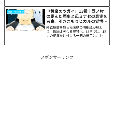
ん。特に、夏の代行者である葉桜瑠璃の
衝撃的な最期と、双子の姉であるあやめ
の突然の覚醒、割って入るように秋の代
『黄泉のツガイ』13巻｜西ノ村
戦闘・戦術構造
行者・撫子が残した意味深...
の歪んだ歴史と母ミナセの真実を
考察。引きこもりヒカルの覚悟に
震える理由
影森屋敷を襲った激動の防衛戦が終わ
り、物語は次なる展開へ。13巻では、戦
いの爪痕を片付ける一同の様子と、主人
公たちの新たな旅立ちが描かれます。な
ぜこの静かな日常が、読者の胸をこれほ
ど熱く焦がすのでしょうか。本記事で
は、13巻で明かされた驚愕...
スポンサーリンク