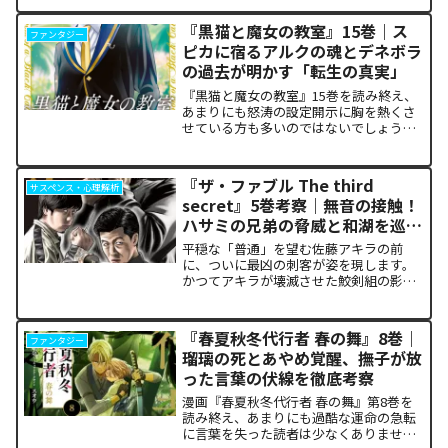
な功利主義を掲げる他国プレイヤーが立
ち塞がります。彼が主張する「狂気の平
『黒猫と魔女の教室』15巻｜ス
ファンタジー
和論」と四谷友助たち...
ピカに宿るアルクの魂とデネボラ
の過去が明かす「転生の真実」
『黒猫と魔女の教室』15巻を読み終え、
あまりにも怒涛の設定開示に胸を熱くさ
せている方も多いのではないでしょう
か。物語の第1章ともいえる学園祭（ヴァ
ルプルギス祭）の終結を迎え、祝祭ムー
ドの裏側で、本作最大のミステリーであ
『ザ・ファブル The third
サスペンス・心理解析
った「アルクの正体」と...
secret』5巻考察｜無音の接触！
ハサミの兄弟の脅威と和湖を巡る
因縁の真相
平穏な「普通」を望む佐藤アキラの前
に、ついに最凶の刺客が姿を現します。
かつてアキラが壊滅させた鮫剣組の影に
いた、プロの殺し屋「ハサミの兄弟」と
の接触が本巻の最大の山場です。日常の
静寂が、一瞬にして極限の戦場へと変貌
『春夏秋冬代行者 春の舞』8巻｜
ファンタジー
するスリルに、多くの読者が...
瑠璃の死とあやめ覚醒、撫子が放
った言葉の伏線を徹底考察
漫画『春夏秋冬代行者 春の舞』第8巻を
読み終え、あまりにも過酷な運命の急転
に言葉を失った読者は少なくありませ