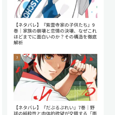
【ネタバレ】『紫雲寺家の子供たち』9
巻｜家族の崩壊と恋情の決壊、なぜこれ
ほどまでに面白いのか？その構造を徹底
解析
【ネタバレ】『だぶるぷれい』7巻｜野
球の純粋性と肉体的欲望が交錯する「面