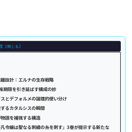
次
乖離設計：エルナの生存戦略
味期限を引き延ばす構成の妙
アスとデフォルメの論理的使い分け
破するカタルシスの瞬間
が物語を補強する構造
凡令嬢は聖なる刺繍の糸を刺す』3巻が提示する新たな