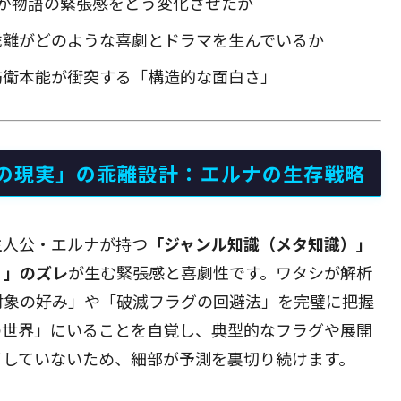
が物語の緊張感をどう変化させたか
乖離がどのような喜劇とドラマを生んでいるか
防衛本能が衝突する「構造的な面白さ」
の現実」の乖離設計：エルナの生存戦略
主人公・エルナが持つ
「ジャンル知識（メタ知識）」
）」のズレ
が生む緊張感と喜劇性です。ワタシが解析
対象の好み」や「破滅フラグの回避法」を完璧に把握
の世界」にいることを自覚し、典型的なフラグや展開
イしていないため、細部が予測を裏切り続けます。