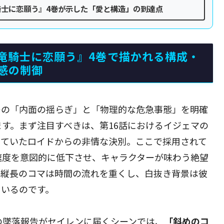
士に恋願う』4巻が示した「愛と構造」の到達点
竜騎士に恋願う』4巻で描かれる構成・
感の制御
ーの「内面の揺らぎ」と「物理的な危急事態」を明確
す。まず注目すべきは、第16話におけるイジェマの
じていたロイドからの非情な決別。ここで採用されて
速度を意図的に低下させ、キャラクターが味わう絶望
。縦長のコマは時間の流れを重くし、白抜き背景は彼
ているのです。
の墜落報告がセイレンに届くシーンでは、
「斜めのコ