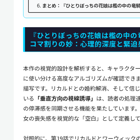
まとめ：『ひとりぼっちの花娘は檻の中の竜騎
『ひとりぼっちの花娘は檻の中の
コマ割りの妙：心理的深度と緊迫
本作の視覚的設計を解析すると、キャラクタ
に使い分ける高度なアルゴリズムが確認できま
描写です。リカルドとの婚約解消、そして信
いる
「垂直方向の視線誘導」
は、読者の処理
の停滞感を同期させる機能を果たしています
女の喪失感を視覚的な「空白」として定義し
対照的に、第19話でリカルドとワーウィック