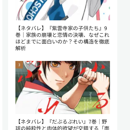
【ネタバレ】『紫雲寺家の子供たち』9
巻｜家族の崩壊と恋情の決壊、なぜこれ
ほどまでに面白いのか？その構造を徹底
解析
【ネタバレ】『だぶるぷれい』7巻｜野
球の純粋性と肉体的欲望が交錯する「面