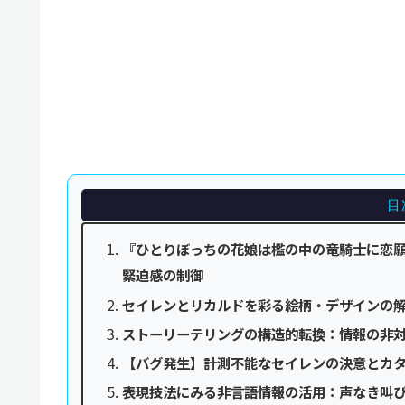
目
『ひとりぼっちの花娘は檻の中の竜騎士に恋願
緊迫感の制御
セイレンとリカルドを彩る絵柄・デザインの
ストーリーテリングの構造的転換：情報の非
【バグ発生】計測不能なセイレンの決意とカ
表現技法にみる非言語情報の活用：声なき叫