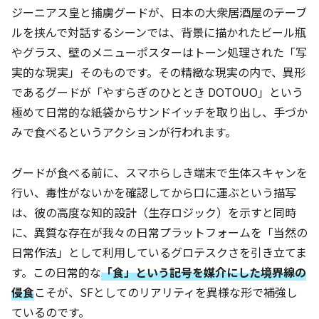
ジーニアス皇と捕虜グードが、日本の大衆居酒屋のテーブ
ルを挟んで対話するシーンでは、背景に描かれたビール瓶
やグラス、壁のメニューポスターはトーン処理された「写
実的な現実」そのものです。その精緻な現実の内で、異形
であるグードが「やすらぎのひととき DOTOUO」という
極めて日常的な紙袋からサンドイッチを取り出し、手づか
みで食べるというアクションが行われます。
グードが食べる前に、スマホらしき端末で生体スキャンを
行い、毒性がないかを確認してから口に運ぶという描写
は、彼の高度な知的設計（生存ロジック）を示すと同時
に、異質な存在が我々の日常プラットフォームを「当然の
日常作法」として利用しているグロテスクさを引き立てま
す。この日常的な
「食」という記号を媒介にした境界線の
侵食
こそが、SFとしてのリアリティを異様な形で補強し
ているのです。