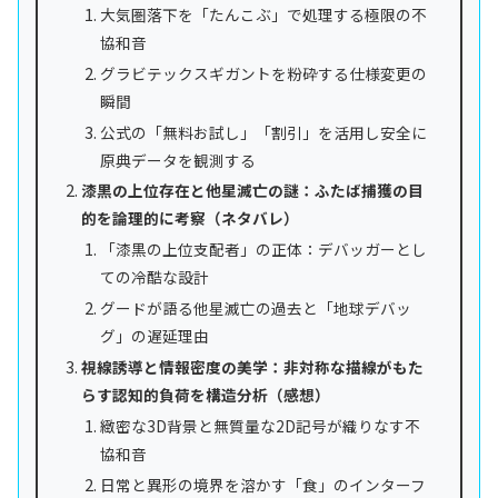
大気圏落下を「たんこぶ」で処理する極限の不
協和音
グラビテックスギガントを粉砕する仕様変更の
瞬間
公式の「無料お試し」「割引」を活用し安全に
原典データを観測する
漆黒の上位存在と他星滅亡の謎：ふたば捕獲の目
的を論理的に考察（ネタバレ）
「漆黒の上位支配者」の正体：デバッガーとし
ての冷酷な設計
グードが語る他星滅亡の過去と「地球デバッ
グ」の遅延理由
視線誘導と情報密度の美学：非対称な描線がもた
らす認知的負荷を構造分析（感想）
緻密な3D背景と無質量な2D記号が織りなす不
協和音
日常と異形の境界を溶かす「食」のインターフ