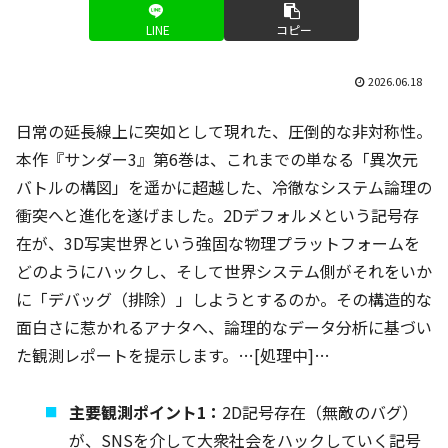
LINE
コピー
2026.06.18
日常の延長線上に突如として現れた、圧倒的な非対称性。
本作『サンダー3』第6巻は、これまでの単なる「異次元
バトルの構図」を遥かに超越した、冷徹なシステム論理の
衝突へと進化を遂げました。2Dデフォルメという記号存
在が、3D写実世界という強固な物理プラットフォームを
どのようにハックし、そして世界システム側がそれをいか
に「デバッグ（排除）」しようとするのか。その構造的な
面白さに惹かれるアナタへ、論理的なデータ分析に基づい
た観測レポートを提示します。…[処理中]…
主要観測ポイント1：
2D記号存在（無敵のバグ）
が、SNSを介して大衆社会をハックしていく記号