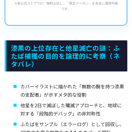
※各公式ストアでの「無料お試し」「限定クーポン」を安全に適用可能
です。
漆黒の上位存在と他星滅亡の謎：ふ
たば捕獲の目的を論理的に考察（ネ
タバレ）
カバーイラストに描かれた「無数の腕を持つ漆黒
の支配者」が示すメタ的な役割
他星を2日で滅ぼした殲滅アプローチと、地球に
対する「段階的デバッグ」の非対称性
ふたばをサンプル（エラーログ）として回収し、