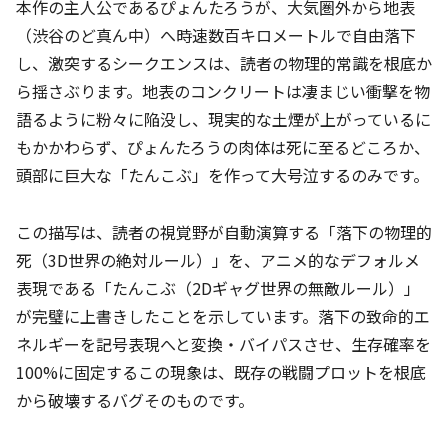
本作の主人公であるぴょんたろうが、大気圏外から地表
（渋谷のど真ん中）へ時速数百キロメートルで自由落下
し、激突するシークエンスは、読者の物理的常識を根底か
ら揺さぶります。地表のコンクリートは凄まじい衝撃を物
語るように粉々に陥没し、現実的な土煙が上がっているに
もかかわらず、ぴょんたろうの肉体は死に至るどころか、
頭部に巨大な「たんこぶ」を作って大号泣するのみです。
この描写は、読者の視覚野が自動演算する「落下の物理的
死（3D世界の絶対ルール）」を、アニメ的なデフォルメ
表現である「たんこぶ（2Dギャグ世界の無敵ルール）」
が完璧に上書きしたことを示しています。落下の致命的エ
ネルギーを記号表現へと変換・バイパスさせ、生存確率を
100%に固定するこの現象は、既存の戦闘プロットを根底
から破壊するバグそのものです。