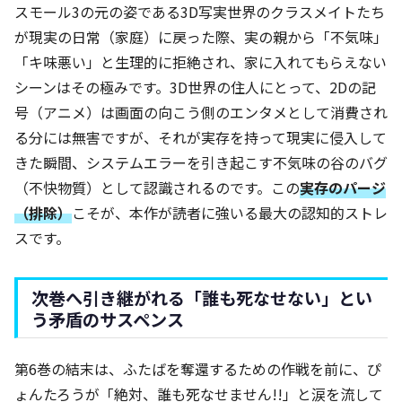
スモール3の元の姿である3D写実世界のクラスメイトたち
が現実の日常（家庭）に戻った際、実の親から「不気味」
「キ味悪い」と生理的に拒絶され、家に入れてもらえない
シーンはその極みです。3D世界の住人にとって、2Dの記
号（アニメ）は画面の向こう側のエンタメとして消費され
る分には無害ですが、それが実存を持って現実に侵入して
きた瞬間、システムエラーを引き起こす不気味の谷のバグ
（不快物質）として認識されるのです。この
実存のパージ
（排除）
こそが、本作が読者に強いる最大の認知的ストレ
スです。
次巻へ引き継がれる「誰も死なせない」とい
う矛盾のサスペンス
第6巻の結末は、ふたばを奪還するための作戦を前に、ぴ
ょんたろうが「絶対、誰も死なせません!!」と涙を流して