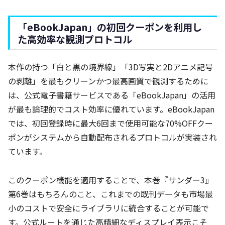
「eBookJapan」の初回クーポンを利用し
た高効率な観測プロトコル
本作の持つ「白と黒の境界線」「3D写実と2Dアニメ記号
の剥離」を最もクリーンかつ最高画質で観測するために
は、公式電子書籍サービスである「eBookJapan」の活用
が最も論理的でコスト効率に優れています。eBookJapan
では、初回登録時に最大6回まで使用可能な70%OFFクー
ポンがシステムから自動配布されるプロトコルが実装され
ています。
このクーポン機能を適用することで、本巻『サンダー3』
第6巻はもちろんのこと、これまでの既刊データも市場最
小のコストで安全にライブラリに統合することが可能で
す。公式ルートを通じた高精細なディスプレイ表示こそ