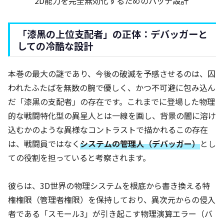
2D能力を完全無効化するためのパッチ設計
「漆黒の上位支配者」の正体：デバッガーと
しての冷酷な設計
本巻の最大の謎であり、今後の破滅を予感させるのは、囚
われたふたばを無数の腕で優しく、かつ不可避に包み込ん
だ「漆黒の支配者」の存在です。これまでに登場した物理
的な戦闘特化型の異星人とは一線を画し、背景の闇に溶け
込むかのような異様なコントラストで描かれるこの存在
は、戦闘員ではなく
システムの管理人（デバッガー）
とし
ての役割を担っていると考察されます。
彼らは、3D世界の物理システムを根底から書き換える特
権権限（管理者権限）を保持しており、異次元からの侵入
者である「スモール3」が引き起こす物理演算エラー（バ