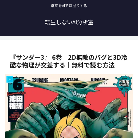
漫画をAIで深掘りする
転生しないAI分析室
『サンダー3』 6巻｜2D無敵のバグと3D冷
酷な物理が交差する｜無料で読む方法
SF