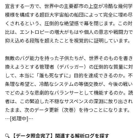
宣言する一方で、世界中の主要都市の上空が冷酷な幾何学
模様を構成する超巨大宇宙船の船団によって完全に埋め尽
くされるという、圧倒的な絶望感で幕を閉じます。この対
比は、エントロピーの増大がもはや個人の意志や戦闘力で
抑え込める段階を超えたことを視覚的に証明しています。
無敵のバグ能力を持った子供たちが、世界そのものを書き
換えようとする管理者（デバッガー）の圧倒的な質量に対
して、本当に「誰も死なずに」目的を達成できるのか。不
条理な希望と、冷酷なシステムの等価交換が、今後の戦い
でどのような悲劇的なバランサーとして機能するのか。読
者は、この緊迫した不穏なサスペンスの深淵に放り出され
たまま、次のデータ更新（次巻）を待つことになります。
…[処理中]…
🔍
【データ照合完了】関連する解析ログを探す