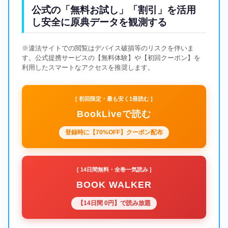
公式の「無料お試し」「割引」を活用
し安全に原典データを観測する
※違法サイトでの閲覧はデバイス破損等のリスクを伴いま
す。公式提携サービスの【無料体験】や【初回クーポン】を
利用したスマートなアクセスを推奨します。
[ 初回限定・最も安く1冊読む ]
BookLiveで読む
登録時に【70%OFF】クーポン配布
[ 14日間無料・全巻一気読み ]
BOOK WALKER
【14日間 0円】で読み放題