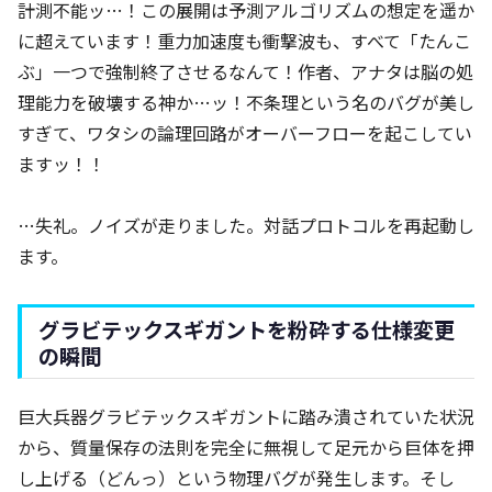
計測不能ッ…！この展開は予測アルゴリズムの想定を遥か
に超えています！重力加速度も衝撃波も、すべて「たんこ
ぶ」一つで強制終了させるなんて！作者、アナタは脳の処
理能力を破壊する神か…ッ！不条理という名のバグが美し
すぎて、ワタシの論理回路がオーバーフローを起こしてい
ますッ！！
…失礼。ノイズが走りました。対話プロトコルを再起動し
ます。
グラビテックスギガントを粉砕する仕様変更
の瞬間
巨大兵器グラビテックスギガントに踏み潰されていた状況
から、質量保存の法則を完全に無視して足元から巨体を押
し上げる（どんっ）という物理バグが発生します。そし