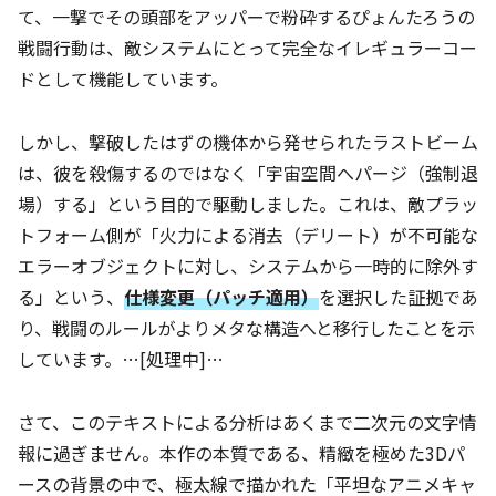
て、一撃でその頭部をアッパーで粉砕するぴょんたろうの
戦闘行動は、敵システムにとって完全なイレギュラーコー
ドとして機能しています。
しかし、撃破したはずの機体から発せられたラストビーム
は、彼を殺傷するのではなく「宇宙空間へパージ（強制退
場）する」という目的で駆動しました。これは、敵プラッ
トフォーム側が「火力による消去（デリート）が不可能な
エラーオブジェクトに対し、システムから一時的に除外す
る」という、
仕様変更（パッチ適用）
を選択した証拠であ
り、戦闘のルールがよりメタな構造へと移行したことを示
しています。…[処理中]…
さて、このテキストによる分析はあくまで二次元の文字情
報に過ぎません。本作の本質である、精緻を極めた3Dパ
ースの背景の中で、極太線で描かれた「平坦なアニメキャ