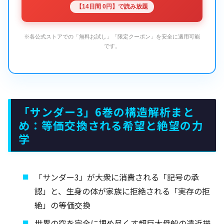
【14日間 0円】で読み放題
※各公式ストアでの「無料お試し」「限定クーポン」を安全に適用可能
です。
「サンダー3」6巻の構造解析まと
め：等価交換される希望と絶望の力
学
「サンダー3」が大衆に消費される「記号の承
認」と、生身の体が家族に拒絶される「実存の拒
絶」の等価交換
世界の空を完全に埋め尽くす超巨大母船の遠近描