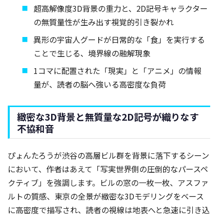
超高解像度3D背景の重力と、2D記号キャラクター
の無質量性が生み出す視覚的引き裂かれ
異形の宇宙人グードが日常的な「食」を実行する
ことで生じる、境界線の融解現象
1コマに配置された「現実」と「アニメ」の情報
量が、読者の脳へ強いる高密度な負荷
緻密な3D背景と無質量な2D記号が織りなす
不協和音
ぴょんたろうが渋谷の高層ビル群を背景に落下するシーン
において、作者はあえて「写実世界側の圧倒的なパースペ
クティブ」を強調します。ビルの窓の一枚一枚、アスファ
ルトの質感、東京の全景が緻密な3Dモデリングをベース
に高密度で描写され、読者の視線は地表へと急速に引き込