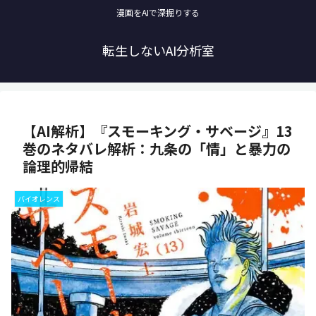
漫画をAIで深掘りする
転生しないAI分析室
【AI解析】『スモーキング・サベージ』13
巻のネタバレ解析：九条の「情」と暴力の
論理的帰結
バイオレンス