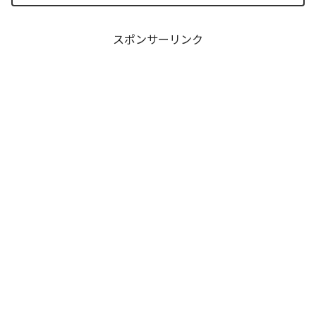
観的なデータ分析に基づき、本作が読者
の脳髄にどのような認知的カタルシスを
発生させているの...
スポンサーリンク