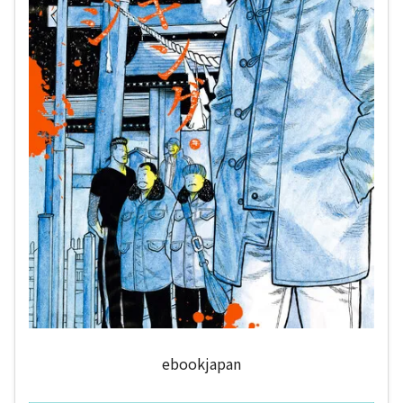
ebookjapan