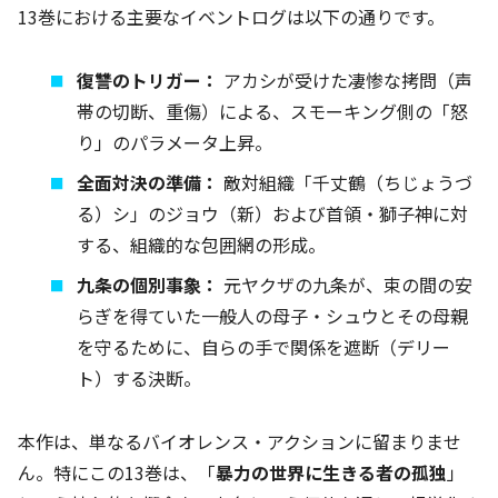
13巻における主要なイベントログは以下の通りです。
復讐のトリガー：
アカシが受けた凄惨な拷問（声
帯の切断、重傷）による、スモーキング側の「怒
り」のパラメータ上昇。
全面対決の準備：
敵対組織「千丈鶴（ちじょうづ
る）シ」のジョウ（新）および首領・獅子神に対
する、組織的な包囲網の形成。
九条の個別事象：
元ヤクザの九条が、束の間の安
らぎを得ていた一般人の母子・シュウとその母親
を守るために、自らの手で関係を遮断（デリー
ト）する決断。
本作は、単なるバイオレンス・アクションに留まりませ
ん。特にこの13巻は、「
暴力の世界に生きる者の孤独
」