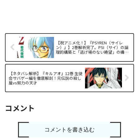
【祝アニメ化！】『PSYREN（サイレ
ン）』】2巻解析完了。PSI（サイ）の論
理的構築と「逃げ場のない絶望」の構造
解析｜ネタバレの境界線
【ネタバレ解析】『キルアオ』12巻 生徒
会サバゲー編を徹底解剖！元伝説の殺し
屋vs努力の天才
コメント
コメントを書き込む