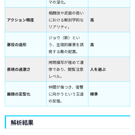
マの深化。
格闘技や武器の扱い
アクション精度
における解剖学的な
高
リアリティ。
ジョウ（新）とい
悪役の造形
う、生理的嫌悪を誘
高
発する敵の配置。
拷問描写が極めて凄
表現の過激さ
惨であり、閲覧注意
人を選ぶ
レベル。
仲間が傷つき、復讐
展開の定型化
に向かうという王道
標準
の反復。
解析結果