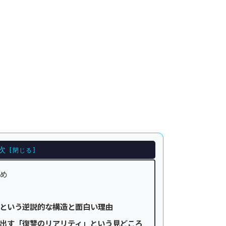
次
すめ
と
という逆説的な構造と面白い理由
出す「復讐のリアリティ」という見どころ