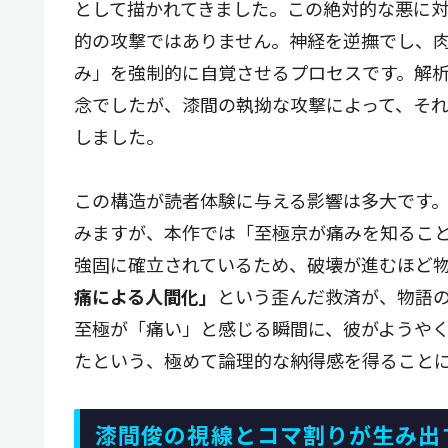
として描かれてきました。この絶対的な悪に
的の攻撃ではありません。神経を逆撫でし、
み」を強制的に自覚させるプロセスです。解
念でしたが、漆間の執拗な攻撃によって、そ
しました。
この構造が読者体験に与える影響は多大です
みますが、本作では「至極京が痛みを知るこ
強固に確立されているため、破壊が進むほど
痛による人間化」
という歪んだ救済が、物語
至極が「痛い」と感じる瞬間に、彼がようや
たという、極めて論理的な納得感を得ること
漆間俊の視線とコマ割りが生み出