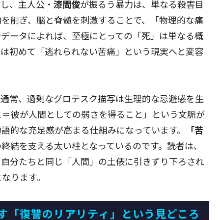
対し、主人公・
漆間俊
が振るう暴力は、単なる殺害目
肉を削ぎ、脳と脊髄を刺激することで、「物理的な痛
析データによれば、至極にとっての「死」は単なる概
れは初めて「逃れられない苦痛」という現実へと変容
。通常、過剰なグロテスク描写は生理的な忌避感を生
と＝彼が人間としての弱さを得ること」という文脈が
物語的な充足感が高まる仕組みになっています。
「苦
の終結を支える太い柱となっているのです。読者は、
く自分たちと同じ「人間」の土俵に引きずり下ろされ
になります。
す「復讐のリアリティ」という見どころ