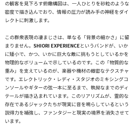
の観客を見下ろす俯瞰構図は、一人ひとりを砂粒のような
密度で描き込んでおり、情報の圧力が読み手の神経をダイ
レクトに刺激します。
この群衆表現の凄まじさは、単なる「背景の細かさ」に留
まりません。
SHIORI EXPERIENCE
というバンドが、いか
に矮小で、かつ、いかに巨大な敵に挑もうとしているかを
物理的なボリュームで示しているのです。この「物質的な
重み」を支えているのが、楽器や機材の緻密なテクスチャ
です。エレクトリック・レディ・スタジオのミキシングコ
ンソールやギターの弦一本に至るまで、執拗なまでのディ
テールが描き込まれています。このリアリズムが、霊的な
存在であるジャックたちが現実に音を鳴らしているという
説得力を補強し、ファンタジーと現実の境界を消失させて
います。