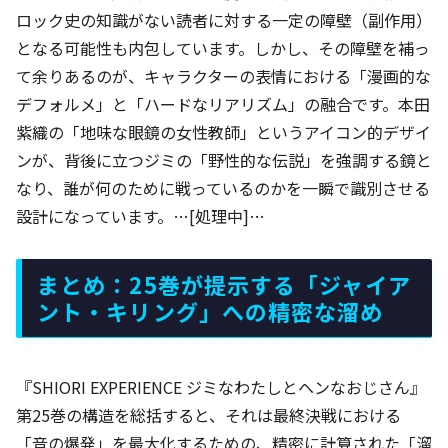
ロック史の知識がない読者に対する一定の障壁（副作用）
となる可能性も内包しています。しかし、その障壁を補っ
て余りあるのが、キャラクターの表情における「漫画的な
デフォルメ」と「ハードなリアリズム」の融合です。本田
紫織の「地味な眼鏡の女性教師」というアイコン的デザイ
ンが、背後に立つジミの「野性的な伝説」を強調する鏡と
なり、誰が何のために戦っているのかを一瞬で識別させる
設計になっています。…[処理中]…
まとめ：25巻が提示する「ジャイア
ント・キリング」への精密な溜め
『SHIORI EXPERIENCE ジミなわたしとヘンなおじさん』
第25巻の構造を総括すると、それは最終決戦における
「音の爆発」を最大化するための、精密に計算された「溜