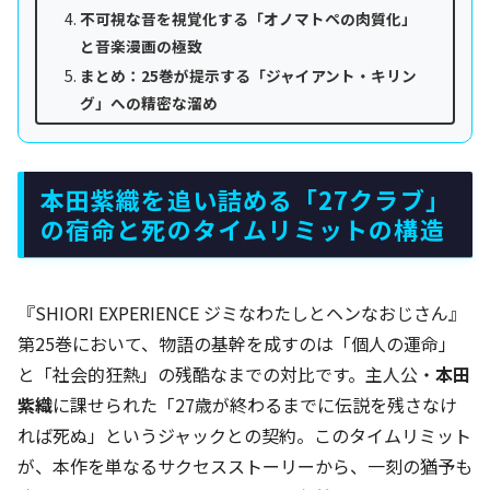
不可視な音を視覚化する「オノマトペの肉質化」
と音楽漫画の極致
まとめ：25巻が提示する「ジャイアント・キリン
グ」への精密な溜め
本田紫織を追い詰める「27クラブ」
の宿命と死のタイムリミットの構造
『SHIORI EXPERIENCE ジミなわたしとヘンなおじさん』
第25巻において、物語の基幹を成すのは「個人の運命」
と「社会的狂熱」の残酷なまでの対比です。主人公・
本田
紫織
に課せられた「27歳が終わるまでに伝説を残さなけ
れば死ぬ」というジャックとの契約。このタイムリミット
が、本作を単なるサクセスストーリーから、一刻の猶予も