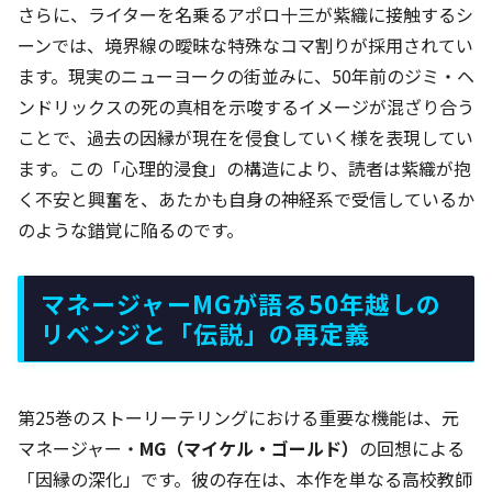
さらに、ライターを名乗るアポロ十三が紫織に接触するシ
ーンでは、境界線の曖昧な特殊なコマ割りが採用されてい
ます。現実のニューヨークの街並みに、50年前のジミ・ヘ
ンドリックスの死の真相を示唆するイメージが混ざり合う
ことで、過去の因縁が現在を侵食していく様を表現してい
ます。この「心理的浸食」の構造により、読者は紫織が抱
く不安と興奮を、あたかも自身の神経系で受信しているか
のような錯覚に陥るのです。
マネージャーMGが語る50年越しの
リベンジと「伝説」の再定義
第25巻のストーリーテリングにおける重要な機能は、元
マネージャー・
MG（マイケル・ゴールド）
の回想による
「因縁の深化」です。彼の存在は、本作を単なる高校教師