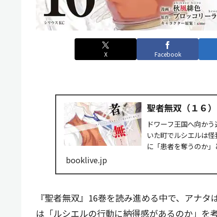
X
Facebook
聖者無双（１６） 
ドワーフ王国へ向かう
いた町でルシエルは怪
に「患者を奪うのか」
フ王国への新たな旅....
booklive.jp
『聖者無双』16巻を読み進める中で、アナタ
は「ルシエルの行動に納得感があるのか」を