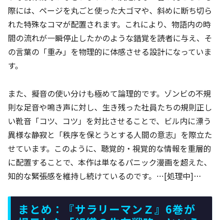
際には、ページを丸ごと使った大ゴマや、斜めに断ち切ら
れた特殊なコマが配置されます。これにより、物語内の時
間の流れが一瞬停止したかのような錯覚を読者に与え、そ
の言葉の「重み」を物理的に体感させる設計になっていま
す。
また、擬音の使い分けも極めて論理的です。ゾンビの不規
則な足音や鳴き声に対し、生き残った社員たちの規則正し
い靴音「コツ、コツ」を対比させることで、ビル内に漂う
異様な静寂と「秩序を保とうとする人間の意志」を際立た
せています。このように、聴覚的・視覚的な情報を重層的
に配置することで、本作は単なるパニック漫画を超えた、
知的な緊張感を維持し続けているのです。…[処理中]…
まとめ：『サラリーマンＺ』6巻が