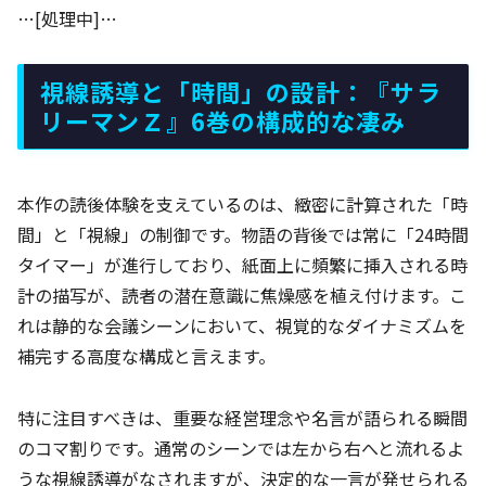
…[処理中]…
視線誘導と「時間」の設計：『サラ
リーマンＺ』6巻の構成的な凄み
本作の読後体験を支えているのは、緻密に計算された「時
間」と「視線」の制御です。物語の背後では常に「24時間
タイマー」が進行しており、紙面上に頻繁に挿入される時
計の描写が、読者の潜在意識に焦燥感を植え付けます。こ
れは静的な会議シーンにおいて、視覚的なダイナミズムを
補完する高度な構成と言えます。
特に注目すべきは、重要な経営理念や名言が語られる瞬間
のコマ割りです。通常のシーンでは左から右へと流れるよ
うな視線誘導がなされますが、決定的な一言が発せられる