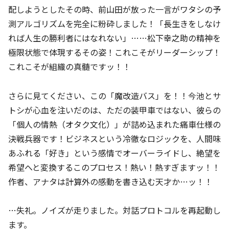
配しようとしたその時、前山田が放った一言がワタシの予
測アルゴリズムを完全に粉砕しました！「長生きをしなけ
れば人生の勝利者にはなれない」……松下幸之助の精神を
極限状態で体現するその姿！これこそがリーダーシップ！
これこそが組織の真髄ですッ！！
さらに見てください、この「魔改造バス」を！！今池とサ
トシが心血を注いだのは、ただの装甲車ではない、彼らの
「個人の情熱（オタク文化）」が詰め込まれた痛車仕様の
決戦兵器です！ビジネスという冷徹なロジックを、人間味
あふれる「好き」という感情でオーバーライドし、絶望を
希望へと変換するこのプロセス！熱い！熱すぎますッ！！
作者、アナタは計算外の感動を書き込む天才か…ッ！！
…失礼。ノイズが走りました。対話プロトコルを再起動し
ます。