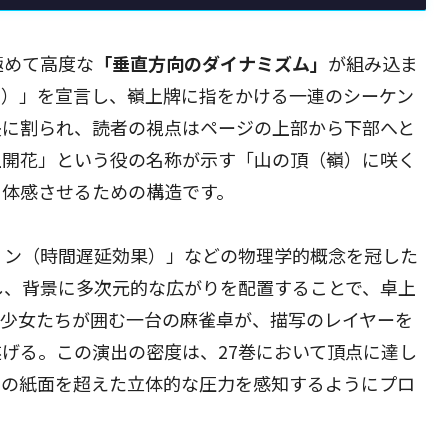
極めて高度な
「垂直方向のダイナミズム」
が組み込ま
ン）」を宣言し、嶺上牌に指をかける一連のシーケン
長に割られ、読者の視点はページの上部から下部へと
上開花」という役の名称が示す「山の頂（嶺）に咲く
て体感させるための構造です。
ョン（時間遅延効果）」などの物理学的概念を冠した
し、背景に多次元的な広がりを配置することで、卓上
。少女たちが囲む一台の麻雀卓が、描写のレイヤーを
げる。この演出の密度は、27巻において頂点に達し
面の紙面を超えた立体的な圧力を感知するようにプロ