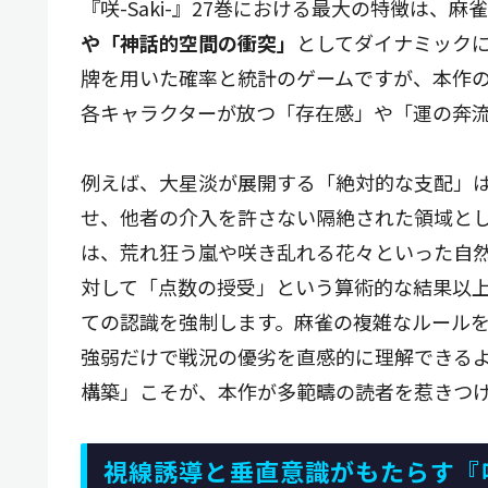
『咲-Saki-』27巻における最大の特徴は、
や「神話的空間の衝突」
としてダイナミックに
牌を用いた確率と統計のゲームですが、本作
各キャラクターが放つ「存在感」や「運の奔
例えば、大星淡が展開する「絶対的な支配」
せ、他者の介入を許さない隔絶された領域と
は、荒れ狂う嵐や咲き乱れる花々といった自
対して「点数の授受」という算術的な結果以
ての認識を強制します。麻雀の複雑なルール
強弱だけで戦況の優劣を直感的に理解できる
構築」こそが、本作が多範疇の読者を惹きつ
視線誘導と垂直意識がもたらす『咲-