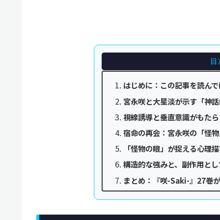
目
はじめに：この記事を読んで
宮永咲と大星淡が示す「神話
視線誘導と垂直意識がもたらす
宿命の再会：宮永咲の「怪物
「怪物の眼」が捉える心理描
構造的な強みと、副作用とし
まとめ：『咲-Saki-』27