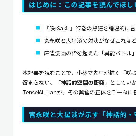
はじめに：この記事を読んでほし
『咲-Saki-』27巻の熱狂を論理的
宮永咲と大星淡の対決がなぜこれほ
麻雀漫画の枠を超えた「異能バトル
本記事を読むことで、小林立先生が描く『咲-S
留まらない、
「神話的空間の衝突」
としてい
TenseiAI_Labが、その興奮の正体をデー
宮永咲と大星淡が示す「神話的・