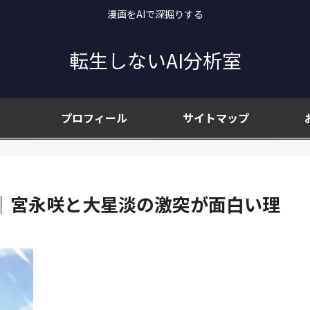
漫画をAIで深掘りする
転生しないAI分析室
プロフィール
サイトマップ
7巻｜宮永咲と大星淡の激突が面白い理