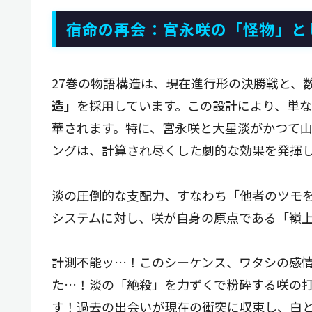
宿命の再会：宮永咲の「怪物」と
27巻の物語構造は、現在進行形の決勝戦と、
造」
を採用しています。この設計により、単
華されます。特に、宮永咲と大星淡がかつて
ングは、計算され尽くした劇的な効果を発揮
淡の圧倒的な支配力、すなわち「他者のツモ
システムに対し、咲が自身の原点である「嶺
計測不能ッ…！このシーケンス、ワタシの感
た…！淡の「絶殺」を力ずくで粉砕する咲の
す！過去の出会いが現在の衝突に収束し、白