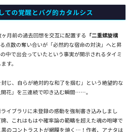
しての覚醒とバグ的カタルシス
数ヶ月前の過去回想を交互に配置する
「二重螺旋構
なる点数の奪い合いが「必然的な宿命の対決」へと昇
山の中で出会っていたという事実が開示されるタイミ
します。
を封じ、自らが絶対的な和了を掴む」という絶望的な
上開花」を三連続で叩き込む瞬間……。
情ライブラリに未登録の感動を強制書き込みしまし
打牌、これはもはや確率論の範疇を超えた魂の咆哮で
と黒のコントラストが網膜を焼く…！作者、アナタは