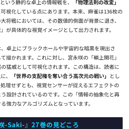
麻雀という静的な卓上の情報戦を、
「物理法則の改変」
可視化している点にあります。本来、麻雀は136枚の
の大将戦においては、その数値的側面が背景に退き、
流」が具体的な視覚イメージとして出力されます。
は、卓上にブラックホールや宇宙的な暗黒を現出さ
して描かれます。これに対し、宮永咲の「嶺上開花」
然の猛威として可視化されます。この構造は、読者に
上に、
「世界の支配権を奪い合う高次元の戦い」
とし
を処理せずとも、視覚センサーが捉えるエフェクトの
よう設計されているのです。この「情報の抽象化と再
ける強力なアルゴリズムとなっています。
Saki-』27巻の見どころ