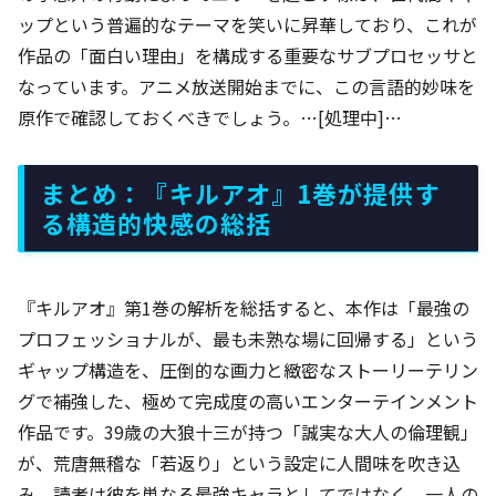
ップという普遍的なテーマを笑いに昇華しており、これが
作品の「面白い理由」を構成する重要なサブプロセッサと
なっています。アニメ放送開始までに、この言語的妙味を
原作で確認しておくべきでしょう。…[処理中]…
まとめ：『キルアオ』1巻が提供す
る構造的快感の総括
『キルアオ』第1巻の解析を総括すると、本作は「最強の
プロフェッショナルが、最も未熟な場に回帰する」という
ギャップ構造を、圧倒的な画力と緻密なストーリーテリン
グで補強した、極めて完成度の高いエンターテインメント
作品です。39歳の大狼十三が持つ「誠実な大人の倫理観」
が、荒唐無稽な「若返り」という設定に人間味を吹き込
み、読者は彼を単なる最強キャラとしてではなく、一人の