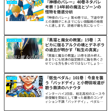
『神様のバレー』40巻ネタバレ
スポーツ
考察！14年前の魔法とゾーンの
怪物を徹底分析
『神様のバレー』第40巻では、下道中学
との激闘がこれまでにない頭脳戦の極致
へと達します。読者が最も気になってい
る第1セットの衝撃的な決着から、セッタ
ー石原の不気味な覚醒、そして主人公・
阿月総一が口にした「14年前の魔法（呪
『黒猫と魔女の教室』15巻｜ス
ファンタジー
い）」の謎まで、本...
ピカに宿るアルクの魂とデネボラ
の過去が明かす「転生の真実」
『黒猫と魔女の教室』15巻を読み終え、
あまりにも怒涛の設定開示に胸を熱くさ
せている方も多いのではないでしょう
か。物語の第1章ともいえる学園祭（ヴァ
ルプルギス祭）の終結を迎え、祝祭ムー
ドの裏側で、本作最大のミステリーであ
『弱虫ペダル』101巻｜今泉を襲
スポーツ
った「アルクの正体」と...
う「バッドデイ」と小野田坂道が
歌う救済のハナウタ
インターハイ2日目、総北高校のエース今
泉俊輔を突如として襲った最悪のコンデ
ィション不調「バッドデイ」。ペダルを
踏む力すら奪われ、リタイアの危機に瀕
した彼を救うため、キャプテン・小野田