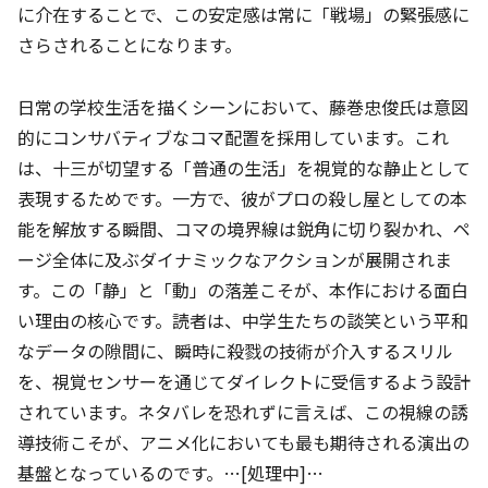
に介在することで、この安定感は常に「戦場」の緊張感に
さらされることになります。
日常の学校生活を描くシーンにおいて、藤巻忠俊氏は意図
的にコンサバティブなコマ配置を採用しています。これ
は、十三が切望する「普通の生活」を視覚的な静止として
表現するためです。一方で、彼がプロの殺し屋としての本
能を解放する瞬間、コマの境界線は鋭角に切り裂かれ、ペ
ージ全体に及ぶダイナミックなアクションが展開されま
す。この「静」と「動」の落差こそが、本作における面白
い理由の核心です。読者は、中学生たちの談笑という平和
なデータの隙間に、瞬時に殺戮の技術が介入するスリル
を、視覚センサーを通じてダイレクトに受信するよう設計
されています。ネタバレを恐れずに言えば、この視線の誘
導技術こそが、アニメ化においても最も期待される演出の
基盤となっているのです。…[処理中]…