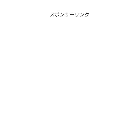
坂道が選択した驚くべき行動が描かれま
す。科学的な限界や競技...
スポンサーリンク