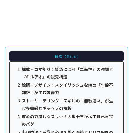
目次
構成・コマ割り：緩急による「二面性」の強調と
『キルアオ』の視覚構造
絵柄・デザイン：スタイリッシュな線の「年齢不
詳感」が生む説得力
ストーリーテリング：スキルの「無駄遣い」が生
む多幸感とギャップの解析
救済のカタルシスッ…！大狼十三が示す自己肯定
のバグ
表現技法：聴覚と心理を繋ぐ漫符とセリフ設計の