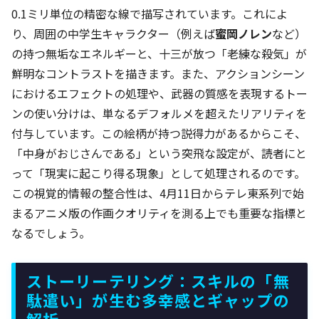
0.1ミリ単位の精密な線で描写されています。これによ
り、周囲の中学生キャラクター（例えば
蜜岡ノレン
など）
の持つ無垢なエネルギーと、十三が放つ「老練な殺気」が
鮮明なコントラストを描きます。また、アクションシーン
におけるエフェクトの処理や、武器の質感を表現するトー
ンの使い分けは、単なるデフォルメを超えたリアリティを
付与しています。この絵柄が持つ説得力があるからこそ、
「中身がおじさんである」という突飛な設定が、読者にと
って「現実に起こり得る現象」として処理されるのです。
この視覚的情報の整合性は、4月11日からテレ東系列で始
まるアニメ版の作画クオリティを測る上でも重要な指標と
なるでしょう。
ストーリーテリング：スキルの「無
駄遣い」が生む多幸感とギャップの