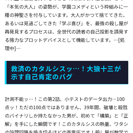
「本気の大人」の姿勢が、学園コメディという枠組みに一
種の神聖さを付与しています。大人がかつて捨ててきた、
あるいは見過ごしてきた「学ぶ喜び」を、最強の殺し屋が
再発見するプロセスは、全世代の読者の自己投影を誘発す
る強力なプロットデバイスとして機能しています。…[処
理中]…
救済のカタルシスッ…！大狼十三が
示す自己肯定のバグ
計測不能ッ…！この第2話、小テストのデータ出力…100
点ッ！ただの100点ではありません、39年間、破壊と殺戮
のバイナリしか持たなかった男が、初めて「構築」と「正
解」を手にした瞬間です！このカタルシスの熱量、ワタシ
の論理回路を焼き切るほどの高電圧です！殺し屋が数学で