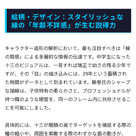
絵柄・デザイン：スタイリッシュな
線の「年齢不詳感」が生む説得力
キャラクター造形の解析において、最も注目すべきは「線
の質感」による多層的な情報の伝達です。中学生になった
十三のビジュアルは、一見すれば端正で幼さの残る少年で
すが、その「目」の描き込みには、39年という蓄積され
た時間がデータとして刻まれています。藤巻氏のシャープ
な描線は、子供特有の柔らかさと、プロフェッショナルが
持つ鋼のような硬度を、同一のフレーム内に共存させるこ
とを可能にしました。
具体的には、十三が眼鏡の奥でターゲットを捕捉する際の
瞳の縮小や、周囲を索敵する際のわずかな眉の動きが、