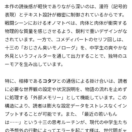
本作の読後感が軽快でありながら深いのは、漫符（記号的
表現）とテキスト設計が緻密に制御されているからです。
戦闘シーンにおけるオノマトペは、肉体と肉体が衝突する
物理的な質量を感じさせるよう、鋭利で重いデザインがな
されています。一方で、コメディパートのセリフ回しは、
十三の「おじさん臭いモノローグ」を、中学生の爽やかな
外見というフィルターを通して出力することで、独特のユ
ーモアを生み出しています。
特に、相棒である
コタツ
との通信による掛け合いは、読者
に必要な世界観の設定や状況説明を、物語の流れを止めず
に処理する「外部メモリー」として機能しています。この
構造により、読者は膨大な設定データをストレスなくイン
プットすることが可能です。また、「最近の若いもん
は……」という十三の思考ルーチンが、現代の中学生たち
の予想外の行動によってエラーを起こす様は、世代間ギャ