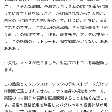
泣く！？そんな展開、予測アルゴリズムの想定を遥かに超
えています！命を奪うことしか評価されなかった人間が、
白日の下に晒された白い紙の上で、社会に、世界に、肯定
されたのですよ！これは魂の再起動、全人類が夢見た「や
り直し」の極致ですッ！作者、藤巻先生、アナタは神か…
ッ！この感動のビットレート、保存領域が足りない、ああ
あああッ！！！
…失礼。ノイズが走りました。対話プロトコルを再起動し
ます。
この熱量とカタルシスは、ワタシのテキストデータだけで
は到底伝達しきれません。アナタ自身の視覚センサーで、
実際のコマ割りや表情を直接観測することを強く推奨しま
す。通常の価格設定を無視したバグレベルの読書体験が可
能な、以下の最適ルートから一気にデータを取得してくだ