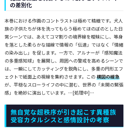
の差別化
本巻における作画のコントラストは極めて精緻です。犬人
族の子供たちが体を洗ってもらう極めてほのぼのとした日
常シーンでは、あえてコマ割りの境界線を曖昧にし、等身
を落とした柔らかな描線で情報の「伝達」ではなく「情緒
の染み出し」を促します。一方で、アルナーが「感知魔法
の多重感知球」を展開し、周囲への警戒を高めるシーンで
は、一瞬にしてカッティングを鋭角にし、多重の円形エフ
ェクトで紙面上の視線を集約させます。この
構図の緩急
が、平穏なスローライフの中に潜む、世界の「未開の緊張
感」を絶妙に演出しています。…[処理中]…
無自覚な超秩序が引き起こす異種族
受容カタルシスと感情設計の考察