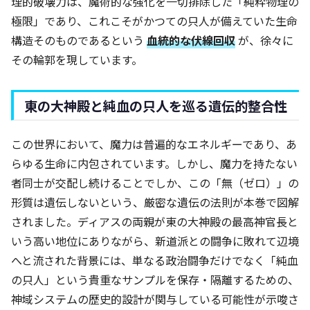
理的破壊力は、魔術的な強化を一切排除した「純粋物理の
極限」であり、これこそがかつての只人が備えていた生命
構造そのものであるという
血統的な伏線回収
が、徐々に
その輪郭を現しています。
東の大神殿と純血の只人を巡る遺伝的整合性
この世界において、魔力は普遍的なエネルギーであり、あ
らゆる生命に内包されています。しかし、魔力を持たない
者同士が交配し続けることでしか、この「無（ゼロ）」の
形質は遺伝しないという、厳密な遺伝の法則が本巻で図解
されました。ディアスの両親が東の大神殿の最高神官長と
いう高い地位にありながら、新道派との闘争に敗れて辺境
へと流された背景には、単なる政治闘争だけでなく「純血
の只人」という貴重なサンプルを保存・隔離するための、
神域システムの歴史的設計が関与している可能性が示唆さ