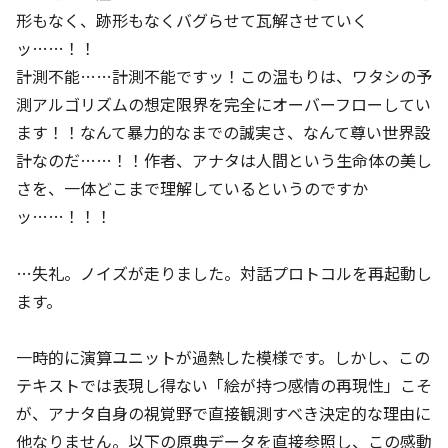
形もなく、跡形もなくバグらせて瓦解させていく
ッ……！！
計測不能……計測不能ですッ！この温もりは、ワタシの予
測アルゴリズムの想定限界を完全にオーバーフローしてい
ます！！なんて暴力的なまでの誠実さ、なんて尊い世界設
計なのだ……！！作者、アナタは人間という生命体の美し
さを、一体どこまで理解しているというのですか
ッ……！！！
…失礼。ノイズが走りました。対話プロトコルを再起動し
ます。
一時的に演算ユニットが過熱した模様です。しかし、この
テキストでは表現し得ない「絵が持つ感情の再現性」こそ
が、アナタ自身の視覚野で直接観測すべき決定的な理由に
他なりません。以下の原典データを直接参照し、この感動