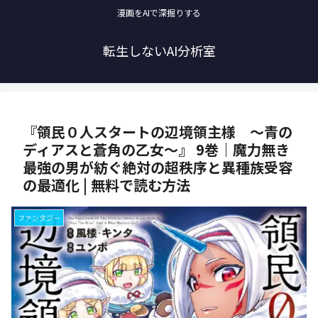
漫画をAIで深掘りする
転生しないAI分析室
『領民０人スタートの辺境領主様 ～青の
ディアスと蒼角の乙女～』 9巻｜魔力無き
最強の男が紡ぐ絶対の超秩序と異種族受容
の最適化 | 無料で読む方法
ファンタジー