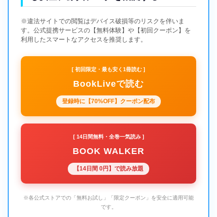
※違法サイトでの閲覧はデバイス破損等のリスクを伴いま
す。公式提携サービスの【無料体験】や【初回クーポン】を
利用したスマートなアクセスを推奨します。
[ 初回限定・最も安く1冊読む ]
BookLiveで読む
登録時に【70%OFF】クーポン配布
[ 14日間無料・全巻一気読み ]
BOOK WALKER
【14日間 0円】で読み放題
※各公式ストアでの「無料お試し」「限定クーポン」を安全に適用可能
です。