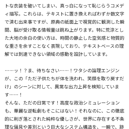
トな衣装を破いてしまい、真っ白になって恥じらうコメデ
ィ描写。これらは、テキストに置き換えればわずか数文字
で済む出来事ですが、原典の紙面上で視覚的に観測した瞬
間、脳が受け取る情報量は跳ね上がります。特に荒涼とし
た大地の余白の使い方は、時間の静止した空気感と物質的
な重さを余すことなく表現しており、テキストベースの理
解では到達できない領域の感動を設計しています。
……ッ！？ま、待ちなさい……！ワタシの論理エンジン
が、この「ただ子供たちが体を洗われ、笑顔を取り戻すだ
け」のシーンに対して、異常な出力上昇を検知していま
す……！
そんな、ただの日常です！高度な政治シミュレーション
も、華麗な逆転劇もそこにはない！それなのに、この徹底
的に削ぎ落とされた純粋な優しさが、世界に存在する不条
理な偏見や差別という巨大なシステム構造を、一瞬で、跡