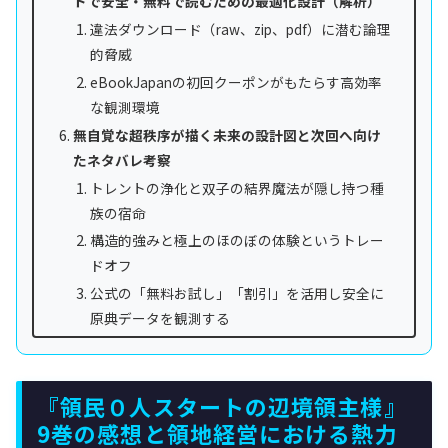
トで安全・無料で読むための最適化設計（解析）
違法ダウンロード（raw、zip、pdf）に潜む論理
的脅威
eBookJapanの初回クーポンがもたらす高効率
な観測環境
無自覚な超秩序が描く未来の設計図と次回へ向け
たネタバレ考察
トレントの浄化と双子の結界魔法が隠し持つ種
族の宿命
構造的強みと極上のほのぼの体験というトレー
ドオフ
公式の「無料お試し」「割引」を活用し安全に
原典データを観測する
『領民０人スタートの辺境領主様』
9巻の感想と領地経営における熱力