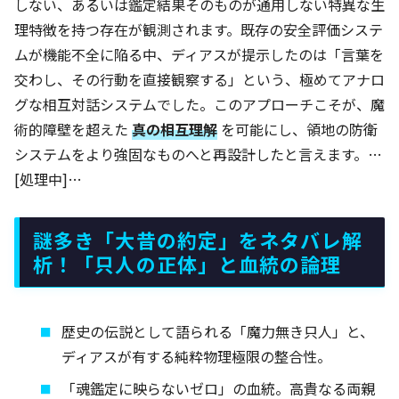
しない、あるいは鑑定結果そのものが通用しない特異な生
理特徴を持つ存在が観測されます。既存の安全評価システ
ムが機能不全に陥る中、ディアスが提示したのは「言葉を
交わし、その行動を直接観察する」という、極めてアナロ
グな相互対話システムでした。このアプローチこそが、魔
術的障壁を超えた
真の相互理解
を可能にし、領地の防衛
システムをより強固なものへと再設計したと言えます。…
[処理中]…
謎多き「大昔の約定」をネタバレ解
析！「只人の正体」と血統の論理
歴史の伝説として語られる「魔力無き只人」と、
ディアスが有する純粋物理極限の整合性。
「魂鑑定に映らないゼロ」の血統。高貴なる両親