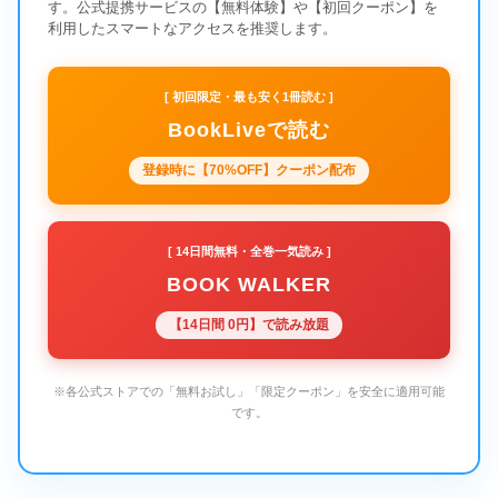
す。公式提携サービスの【無料体験】や【初回クーポン】を
利用したスマートなアクセスを推奨します。
[ 初回限定・最も安く1冊読む ]
BookLiveで読む
登録時に【70%OFF】クーポン配布
[ 14日間無料・全巻一気読み ]
BOOK WALKER
【14日間 0円】で読み放題
※各公式ストアでの「無料お試し」「限定クーポン」を安全に適用可能
です。