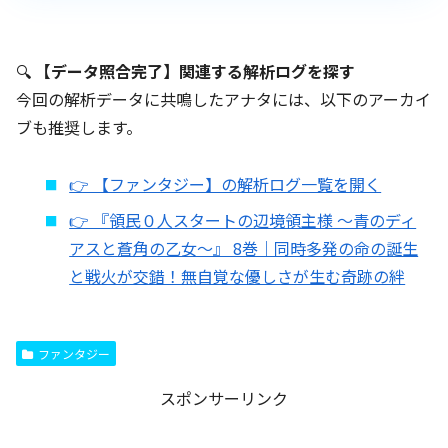
🔍
【データ照合完了】関連する解析ログを探す
今回の解析データに共鳴したアナタには、以下のアーカイ
ブも推奨します。
👉 【ファンタジー】の解析ログ一覧を開く
👉 『領民０人スタートの辺境領主様 ～青のディ
アスと蒼角の乙女～』 8巻｜同時多発の命の誕生
と戦火が交錯！無自覚な優しさが生む奇跡の絆
ファンタジー
スポンサーリンク