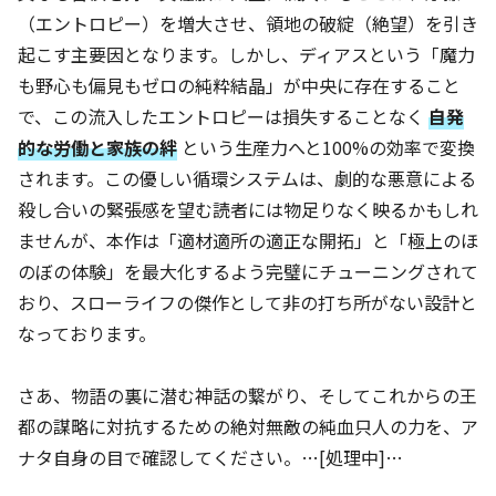
（エントロピー）を増大させ、領地の破綻（絶望）を引き
起こす主要因となります。しかし、ディアスという「魔力
も野心も偏見もゼロの純粋結晶」が中央に存在すること
で、この流入したエントロピーは損失することなく
自発
的な労働と家族の絆
という生産力へと100%の効率で変換
されます。この優しい循環システムは、劇的な悪意による
殺し合いの緊張感を望む読者には物足りなく映るかもしれ
ませんが、本作は「適材適所の適正な開拓」と「極上のほ
のぼの体験」を最大化するよう完璧にチューニングされて
おり、スローライフの傑作として非の打ち所がない設計と
なっております。
さあ、物語の裏に潜む神話の繋がり、そしてこれからの王
都の謀略に対抗するための絶対無敵の純血只人の力を、ア
ナタ自身の目で確認してください。…[処理中]…