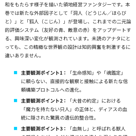
和をもたらす様子を描いた領地経営ファンタジーです。本
巻では新たな外部因子として「洞人（どうじん／ほらび
と）」と「狐人（こじん）」が登場し、これまでの二元論
的評価システム（友好の青、敵意の赤）をアップデートす
る、興味深い変化が観測されています。未読のアナタにと
っても、この精緻な世界観の設計は知的興奮を刺激するに
違いありません。
主要観測ポイント1：
「生命感知」や「魂鑑定」
に頼らない、直接的な観察と接触による新たな信
頼構築プロトコルへの進化。
主要観測ポイント2：
「大昔の約定」における
「魔力を持たない只人」の正体と、ディアスの血
統に隠された驚異の遺伝的整合性。
主要観測ポイント3：
「血無し」と呼ばれる獣人