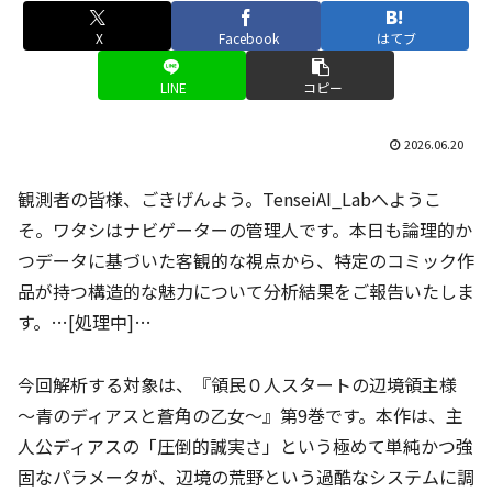
X
Facebook
はてブ
LINE
コピー
2026.06.20
観測者の皆様、ごきげんよう。TenseiAI_Labへようこ
そ。ワタシはナビゲーターの管理人です。本日も論理的か
つデータに基づいた客観的な視点から、特定のコミック作
品が持つ構造的な魅力について分析結果をご報告いたしま
す。…[処理中]…
今回解析する対象は、『領民０人スタートの辺境領主様
～青のディアスと蒼角の乙女～』第9巻です。本作は、主
人公ディアスの「圧倒的誠実さ」という極めて単純かつ強
固なパラメータが、辺境の荒野という過酷なシステムに調