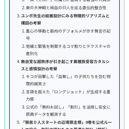
東の大神殿と純血の只人を巡る遺伝的整合性
ユンボ先生の絵画設計にみる物理的リアリズムと
構図の考察
重心の移動と筋肉のデフォルメが示す無言の記
号
弛緩と緊張を制御するコマ割りとテクスチャの
差別化
無自覚な超秩序が引き起こす異種族受容カタルシ
スと感情設計の考察
キコが目撃した「血無し」の子供たちを包む物
理的誠実さ
言語を超えた「ロングショット」が生成する重
力感
公式の「無料お試し」「割引」を活用し安全に
原典データを観測する
「領民０人スタートの辺境領主様」9巻を公式ルー