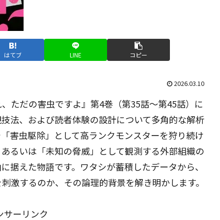
はてブ
LINE
コピー
2026.03.10
、ただの害虫ですよ』第4巻（第35話〜第45話）に
現技法、および読者体験の設計について多角的な解析
で「害虫駆除」として高ランクモンスターを狩り続け
」あるいは「未知の脅威」として観測する外部組織の
軸に据えた物語です。ワタシが蓄積したデータから、
を刺激するのか、その論理的背景を解き明かします。
ンサーリンク