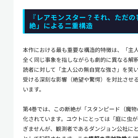
『レアモンスター？それ、ただの
絶」による二重構造
本作における最も重要な構造的特徴は、「主
全く同じ事象を指しながらも劇的に異なる解
読者に対して「主人公の無自覚な強さ」を笑
受ける深刻な影響（絶望や驚愕）を対比させ
います。
第4巻では、この断絶が「スタンピード（魔
化されています。ユウトにとっては「庭に虫
ぎませんが、観測者であるダンジョン公社に