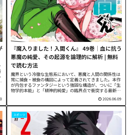
が
『魔入りました！入間くん』 49巻｜血に抗う
悪魔の純愛、その起源を論理的に解析 | 無料
で読む方法
ー
析
魔界という冷徹な生態系において、悪魔と人間の関係性は
う
常に捕食・被食の構図によって定義されてきました。本作
境
が内包するファンタジーという強固な構造が、ついに「生
物学的本能」と「精神的純愛」の臨界点で衝突する最新ロ
グの解析を実施します。…… アザ...
0
2026.06.09
スポーツ