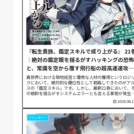
『転生貴族、鑑定スキルで成り上がる』 21
｜絶対の鑑定眼を揺るがすハッキングの恐怖
と、常識を空から覆す飛行船の超高速速攻！
| 無料で読む方法
異世界における領地経営と優秀な人材の獲得というロジ
クにおいて、絶対的な優位性として君臨してきたのがア
スの「鑑定スキル」です。しかし、最新21巻において、
の根幹を揺るがすシステムエラーとも言える事態が発生
ます。本レポートでは、この物語...
2026.06.1
ファンタジー