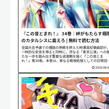
『この音とまれ！』 34巻｜絆がもたらす極
のカタルシスに震えろ | 無料で読む方法
全国大会予選での極限の熱戦を終えた時瀬高校箏曲部が
一時的な安息を得ると同時に、次なる「東京公演」への
たな一歩を踏み出す重要な過渡期を描く『この音とま
れ！』第34巻。本巻は、単なる戦後処理としての日常回
とどまらず、物語の初期から各キャラ...
2026.06.0
スポーツ