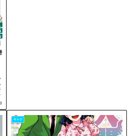
巻
ッ
ル
そ
し
0
ギャグ