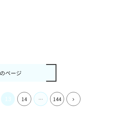
のページ
13
次
14
…
144
へ