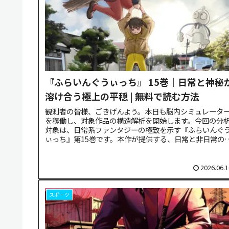
『ふらいんぐうぃっち』 15巻｜日常と神秘
溶け合う極上の平穏 | 無料で読む方法
観測者の皆様、ごきげんよう。本日も脳内シミュレータ
を稼働し、対象作品の構造解析を開始します。今回の分
対象は、日常系ファンタジーの極致を示す『ふらいんぐ
ぃっち』第15巻です。本作が提供する、日常と非日常の
界を完全に曖昧化する精緻な設計...
2026.06.1
スポーツ