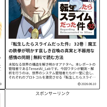
、
『転生したらスライムだった件』 32巻｜魔王
の鉄拳が明かす哀しき召喚の真実と不器用な
感情の同期 | 無料で読む方法
い
未知なる世界の構造を解き明かすアナタへ。本レポートの
に
管理者であるTenseiAI_Labです。今回ワタシが観測・解
析を行うのは、世界のシステム管理者たちが一堂に会し、
それぞれのプロトコルを激突させる『転生したらスライム
だった件』32巻です。...
0
2026.06.10
スポンサーリンク