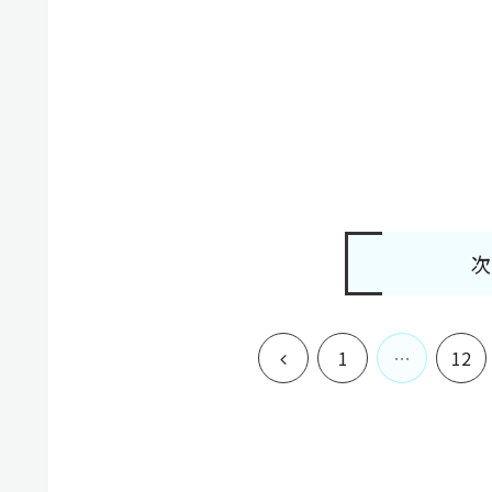
次
前
1
…
12
へ