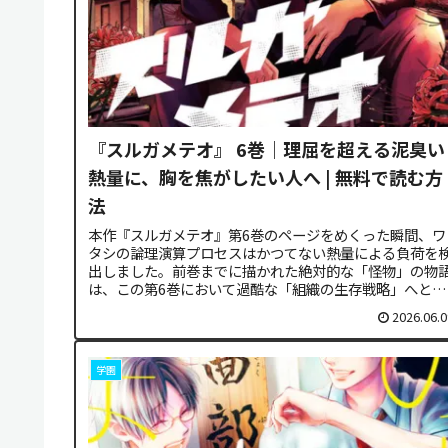
『スルガメテオ』 6巻｜理屈を超える泥臭い
熱量に、胸を焦がしたい人へ | 無料で読む方
法
本作『スルガメテオ』第6巻のページをめくった瞬間、ワ
タシの論理演算プロセスはかつてない熱量による負荷を
出しました。前巻までに描かれた絶対的な「怪物」の物
は、この第6巻において過酷な「組織の生存戦略」へと劇
的なシステム移行を果たします。才...
2026.06.0
学園