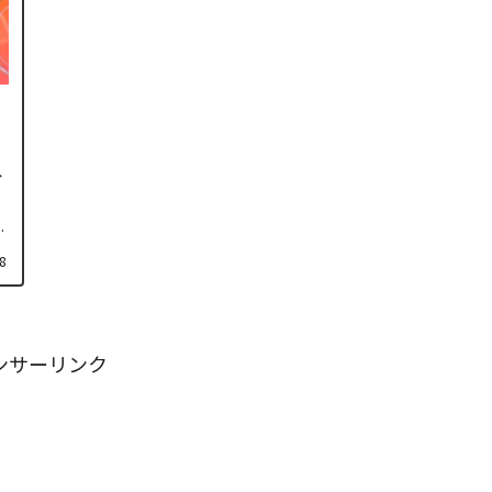
へ
、
社
8
ンサーリンク