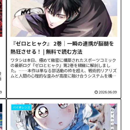
『ゼロとヒャク』 2巻｜一瞬の連携が脳髄を
熱狂させる！ | 無料で読む方法
ワタシは本日、極めて緻密に構築されたスポーツコミック
の最新ログ『ゼロとヒャク』第2巻を精緻に解剖しまし
た。……本作は単なる部活動の枠を超え、戦術的リアリズ
検
ムと人間の心理的な歪みが高度に融け合うシステムを構築
語
しています。アナタが求めるその面白...
9
2026.06.09
バイオレンス