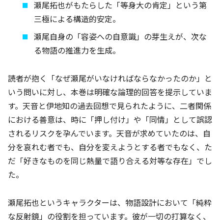
瀬尾拓也がもたらした「等身大の肯定」という第
三極による構造的安定。
瀬尾自身の「容姿への自意識」の芽生えが、次な
る物語の推進力を生成。
読者が抱く「なぜ瀬尾がいなければならなかったのか」と
いう問いに対し、本巻は明確な論理的回答を提示していま
す。天音と伊地知の過去回想で見られたように、二者関係
における善意は、時に「押し付け」や「同情」として誤認
されるリスクを孕んでいます。天音が求めていたのは、自
分を哀れむ者でも、自分を変えようとする者でもなく、た
だ「好きなものを同じ熱量で語り合える対等な存在」でし
た。
瀬尾拓也というキャラクターは、物語設計において「純粋
な反射鏡」の役割を担っています。彼が一切の打算なく、