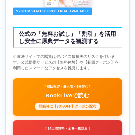
SYSTEM STATUS: FREE TRIAL AVAILABLE
公式の「無料お試し」「割引」を活用
し安全に原典データを観測する
※違法サイトでの閲覧はデバイス破損等のリスクを伴いま
す。公式提携サービスの【無料体験】や【初回クーポン】を
利用したスマートなアクセスを推奨します。
[ 初回限定・最も安く1冊読む ]
BookLiveで読む
登録時に【70%OFF】クーポン配布
[ 14日間無料・全巻一気読み ]