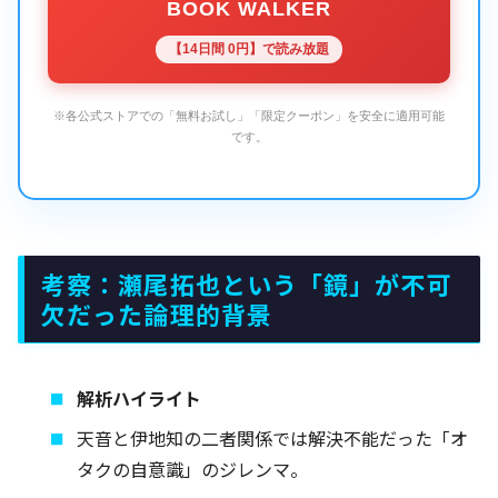
BOOK WALKER
【14日間 0円】で読み放題
※各公式ストアでの「無料お試し」「限定クーポン」を安全に適用可能
です。
考察：瀬尾拓也という「鏡」が不可
欠だった論理的背景
解析ハイライト
天音と伊地知の二者関係では解決不能だった「オ
タクの自意識」のジレンマ。