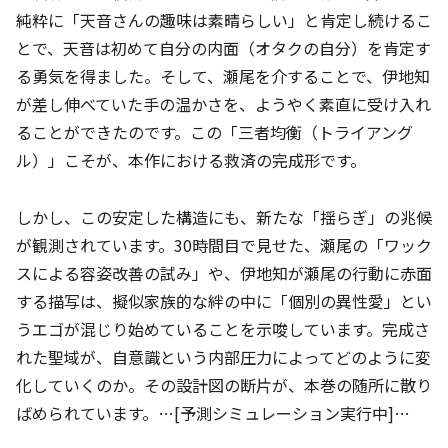
純粋に「天音さんの趣味は素晴らしい」と肯定し続けるこ
とで、天音は初めて自分の内面（オタクの自分）を肯定す
る勇気を得ました。そして、瀬尾を介することで、伊地知
が差し伸べていた手の温かさを、ようやく素直に受け入れ
ることができたのです。この「三者均衡（トライアング
ル）」こそが、本作における救済の完成形です。
しかし、この安定した構造にも、新たな「揺らぎ」の兆候
が観測されています。30時間目で見せた、瀬尾の「ワック
スによる容姿改善の試み」や、伊地知が瀬尾の行動に赤面
する描写は、擬似家族的な絆の中に「個別の異性愛」とい
うエゴが混じり始めていることを示唆しています。完成さ
れた聖域が、自意識という内部圧力によってどのように変
化していくのか。その設計図の断片が、本巻の随所に散り
ばめられています。…[予測シミュレーション実行中]…