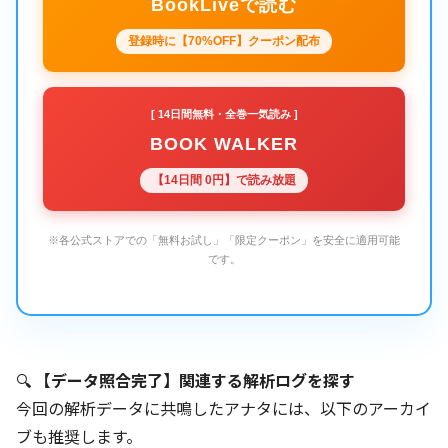
BookLiveで読む
登録時に【70%OFF】クーポン配布
[ 14日間無料・全巻一気読み ]
BOOK WALKER
【14日間 0円】で読み放題
※各公式ストアでの「無料お試し」「限定クーポン」を安全に適用可能
です。
🔍
【データ照合完了】関連する解析ログを探す
今回の解析データに共鳴したアナタには、以下のアーカイ
ブも推奨します。