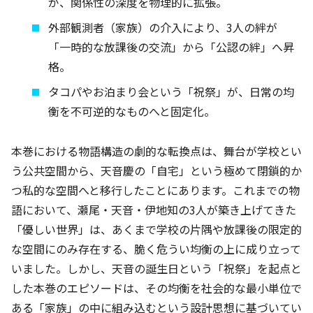
が、関係性の深度を物理的に拡張。
外部観測者（家族）の介入により、3人の絆が
「一時的な放課後の交流」から「公認の絆」へ昇
格。
タコパやお泊まり会という「祝祭」が、日常の均
衡を不可逆的なものへと固定化。
本巻における物語構造の劇的な転換点は、舞台が学校とい
う公共空間から、天音慶の「自宅」という極めて閉鎖的か
つ私的な空間へと移行したことにあります。これまでの物
語において、瀬尾・天音・伊地知の3人が築き上げてきた
「優しい世界」は、あくまで学校の片隅や放課後の限定的
な空間にのみ存在する、脆く危うい均衡の上に成り立って
いました。しかし、天音の誕生日という「祝祭」を起点と
した本巻のエピソードは、その均衡を社会的な最小単位で
ある「家族」の中に組み込むという設計思想に基づいてい