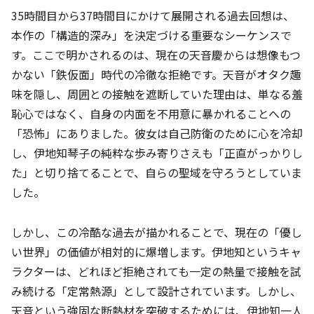
35時間目から37時間目にかけて展開される過去回想は、
本作の「構造的深み」を決定づける重要なシーケンスで
す。ここで明かされるのは、現在の天音慶からは想像もつ
かない「鉄仮面」時代の冷徹な拒絶です。天音がオタク趣
味を隠し、周囲との接触を遮断していた理由は、単なる羞
恥心ではなく、自身の内面を不用意に暴かれることへの
「恐怖」にありました。彼女は自己防衛のために心を冷却
し、伊地知琴子の純粋な歩み寄りさえも「正直がっかりし
た」と切り捨てることで、自らの聖域を守ろうとしていま
した。
しかし、この冷酷な過去が描かれることで、現在の「優し
い世界」の価値が相対的に爆増します。伊地知というキャ
ラクターは、どれほど拒絶されても一定の熱量で接触を試
み続ける「定常熱源」として設計されています。しかし、
天音という強固な断熱材を突破するためには、伊地知一人