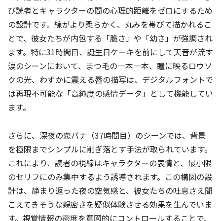
び読者とキャラクターの間の心理的距離をゼロにするため
の設計です。線がより柔らかく、丸みを帯びて描かれるこ
とで、彼女たちが内包する「脆さ」や「幼さ」が強調され
ます。特に31時間目、誕生日ケーキを前にして天音が流す
涙のシーンにおいて、まつ毛の一本一本、瞳に映るロウソ
クの光、わずかに震える唇の描写は、デジタルフォントで
は再現不可能な「高純度の感情データ」として機能してい
ます。
さらに、深夜の恋バナ（37時間目）のシーンでは、背景
を極限までシンプルに削ぎ落とす手法が取られています。
これにより、読者の視線はキャラクターの表情と、最小限
のセリフにのみ集中するよう誘導されます。この構図の設
計は、静まり返った夜の空気感と、彼女たちの吐息さえ聞
こえてきそうな親密さを疑似体験させる効果を生んでいま
す。視覚情報の密度を意図的にコントロールすることで、