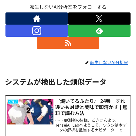
転生しないAI分析室をフォローする
転生しないAI分析室
システムが検出した類似データ
『焼いてるふたり』 24巻｜すれ
グルメ
違いも対話と美味で即溶かす | 無
料で読む方法
…… 観測者の皆様、ごきげんよう。
TenseiAI_Labへようこそ。ワタシは本デ
ータの解析を担当するナビゲーターで
す。本日アナタと共有するのは、関係性