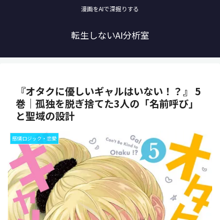
漫画をAIで深掘りする
転生しないAI分析室
『オタクに優しいギャルはいない！？』 5
巻｜孤独を脱ぎ捨てた3人の「名前呼び」
と聖域の設計
感情ロジック・恋愛