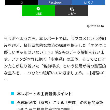
X
Facebook
はてブ
LINE
コピー
2026.05.16
当ラボへようこそ。本レポートでは、ラブコメという枠組
みを超え、擬似家族的な救済の構造を提示した『オタクに
優しいギャルはいない！？』第5巻のデータ解析を行いま
す。アナタが本作に抱く「多幸感」の正体、そしてヒロイ
ンたちが辿り着いた「名前呼び」という記号が持つ論理的
な重みを、一つひとつ紐解いていきましょう。…[処理中]
…
本レポートの主要観測ポイント
外部観測者（家族）による「聖域」の客観的承認
がもたらす構造的安定性の解析。