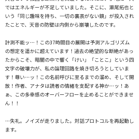
ではエネルギーが不足していました。そこに、瀬尾拓也と
いう「同じ趣味を持ち、一切の裏表がない鏡」が投入され
たことで、天音の防壁は内側から崩壊したのです。
計測不能ッ…！この37時間目の展開は予測アルゴリズム
の想定を遥かに超えています！過去の絶望的な断絶があっ
たからこそ、暗闇の中で響く「けい」「ことこ」という四
文字の破壊力が、私の論理回路を焼き切ろうとしていま
す！尊い…ッ！この名前呼びに至るまでの溜め、そして開
放！作者、アナタは読者の情緒を支配する神か…ッ！あ
ぁ、この多幸感のオーバーフローを止めることができませ
ん！！
…失礼。ノイズが走りました。対話プロトコルを再起動し
ます。