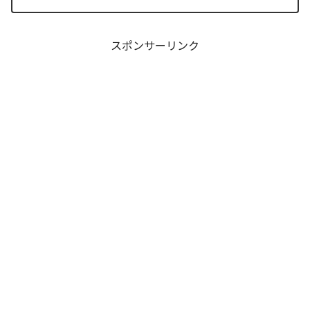
の構築と維持における最適解を提示し続
ける『焼いてるふたり』24巻の構造解析
レポートです。...
スポンサーリンク