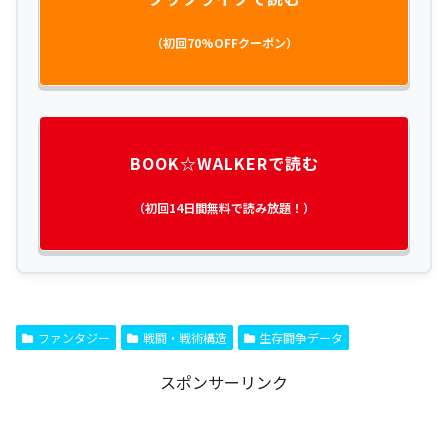
（初回70%OFFクーポン）
BOOK☆WALKERで読む
（初回14日間無料で読み放題！）
ファンタジー
戦闘・戦術構造
生存闘争データ
スポンサーリンク