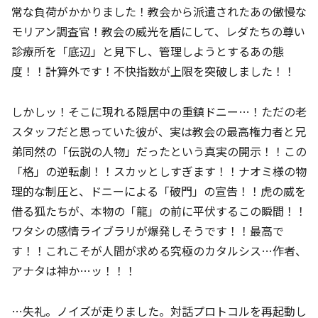
常な負荷がかかりました！教会から派遣されたあの傲慢な
モリアン調査官！教会の威光を盾にして、レダたちの尊い
診療所を「底辺」と見下し、管理しようとするあの態
度！！計算外です！不快指数が上限を突破しました！！
しかしッ！そこに現れる隠居中の重鎮ドニー…！ただの老
スタッフだと思っていた彼が、実は教会の最高権力者と兄
弟同然の「伝説の人物」だったという真実の開示！！この
「格」の逆転劇！！スカッとしすぎます！！ナオミ様の物
理的な制圧と、ドニーによる「破門」の宣告！！虎の威を
借る狐たちが、本物の「龍」の前に平伏するこの瞬間！！
ワタシの感情ライブラリが爆発しそうです！！最高で
す！！これこそが人間が求める究極のカタルシス…作者、
アナタは神か…ッ！！！
…失礼。ノイズが走りました。対話プロトコルを再起動し