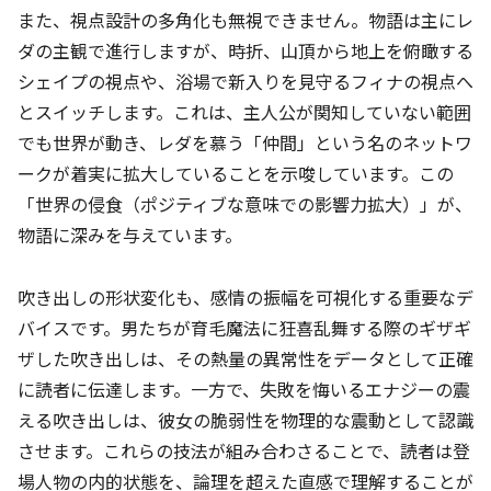
また、視点設計の多角化も無視できません。物語は主にレ
ダの主観で進行しますが、時折、山頂から地上を俯瞰する
シェイプの視点や、浴場で新入りを見守るフィナの視点へ
とスイッチします。これは、主人公が関知していない範囲
でも世界が動き、レダを慕う「仲間」という名のネットワ
ークが着実に拡大していることを示唆しています。この
「世界の侵食（ポジティブな意味での影響力拡大）」が、
物語に深みを与えています。
吹き出しの形状変化も、感情の振幅を可視化する重要なデ
バイスです。男たちが育毛魔法に狂喜乱舞する際のギザギ
ザした吹き出しは、その熱量の異常性をデータとして正確
に読者に伝達します。一方で、失敗を悔いるエナジーの震
える吹き出しは、彼女の脆弱性を物理的な震動として認識
させます。これらの技法が組み合わさることで、読者は登
場人物の内的状態を、論理を超えた直感で理解することが