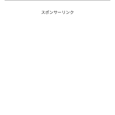
ドの裏側で、本作最大のミステリーであ
った「アルクの正体」と...
スポンサーリンク