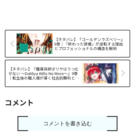
【ネタバレ】『ゴールデンラズベリー』
6巻｜「終わった俳優」が逆転する理由
とプロフェッショナルの構造を解析
【ネタバレ】『魔導具師ダリヤはうつむ
かない ～Dahliya Wilts No More～』9巻
｜転生後の職人魂が導く社会的勝利と面
白い理由を徹底解析
コメント
コメントを書き込む