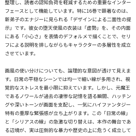
整理し、読者の認知負荷を軽減するための重要なインター
フェースとして機能しています。特に16巻で顕著なのは、
新弟子のエナジーに見られる「デザインによる二面性の提
示」です。彼女の堕天使風の衣装は「虚勢」を、その内面
にある「小心さ」を表情のデフォルメで描くことで、セリ
フによる説明を排しながらもキャラクターの多層性を成立
させています。
画風の使い分けについても、論理的な意図が透けて見えま
す。日常の平穏なシーンでは均一で細い線が多用され、視
覚的なストレスを最小限に抑えています。しかし、元魔王
であるノワールが過去の凄惨な記憶を語る瞬間、ハッチン
グや深いトーンが画面を支配し、一気にハイファンタジー
特有の重厚な緊張感が立ち上がります。この「日常の線」
と「シリアスの線」の急激な切り替えは、本作の舞台であ
る辺境が、実は圧倒的な暴力や歴史の上に危うく成立して