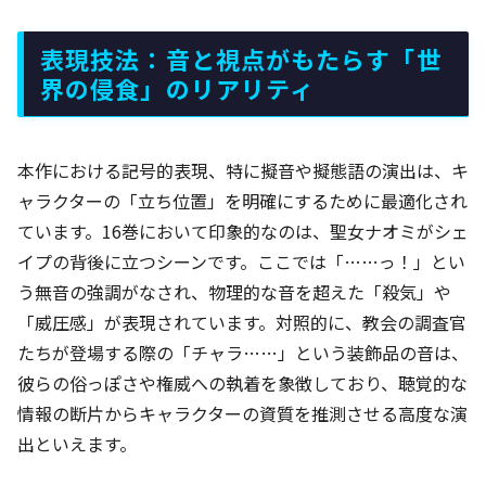
表現技法：音と視点がもたらす「世
界の侵食」のリアリティ
本作における記号的表現、特に擬音や擬態語の演出は、キ
ャラクターの「立ち位置」を明確にするために最適化され
ています。16巻において印象的なのは、聖女ナオミがシェ
イプの背後に立つシーンです。ここでは「……っ！」とい
う無音の強調がなされ、物理的な音を超えた「殺気」や
「威圧感」が表現されています。対照的に、教会の調査官
たちが登場する際の「チャラ……」という装飾品の音は、
彼らの俗っぽさや権威への執着を象徴しており、聴覚的な
情報の断片からキャラクターの資質を推測させる高度な演
出といえます。