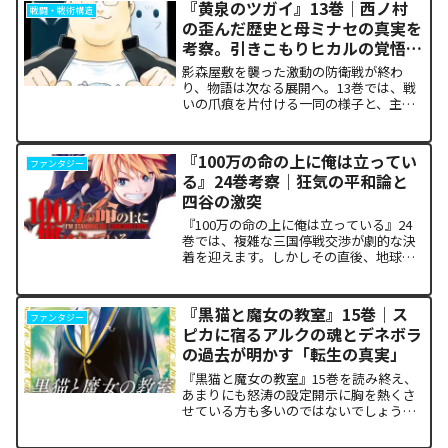
『黄泉のツガイ』13巻｜西ノ村
戦闘・戦術構造
の歪んだ歴史と母ミナセの真実を
考察。引きこもりヒカルの覚悟に
震える理由
影森屋敷を襲った激動の防衛戦が終わ
り、物語は次なる展開へ。13巻では、戦
いの爪痕を片付ける一同の様子と、主人
公たちの新たな旅立ちが描かれます。な
ぜこの静かな日常が、読者の胸をこれほ
ど熱く焦がすのでしょうか。本記事で
『100万の命の上に俺は立ってい
ファンタジー
は、13巻で明かされた驚愕...
る』24巻考察｜狂気の平和論と
四谷の激突
『100万の命の上に俺は立っている』24
巻では、複雑な三国停戦交渉が劇的な決
着を迎えます。しかしその直後、地球を
救うという同じ目的を持ちながら、過激
な功利主義を掲げる他国プレイヤーが立
ち塞がります。彼が主張する「狂気の平
『黒猫と魔女の教室』15巻｜ス
ファンタジー
和論」と四谷友助たち...
ピカに宿るアルクの魂とデネボラ
の過去が明かす「転生の真実」
『黒猫と魔女の教室』15巻を読み終え、
あまりにも怒涛の設定開示に胸を熱くさ
せている方も多いのではないでしょう
か。物語の第1章ともいえる学園祭（ヴァ
ルプルギス祭）の終結を迎え、祝祭ムー