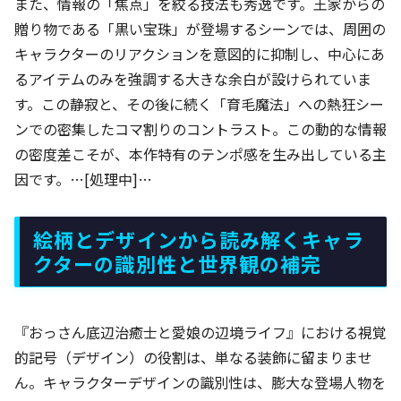
また、情報の「焦点」を絞る技法も秀逸です。王家からの
贈り物である「黒い宝珠」が登場するシーンでは、周囲の
キャラクターのリアクションを意図的に抑制し、中心にあ
るアイテムのみを強調する大きな余白が設けられていま
す。この静寂と、その後に続く「育毛魔法」への熱狂シー
ンでの密集したコマ割りのコントラスト。この動的な情報
の密度差こそが、本作特有のテンポ感を生み出している主
因です。…[処理中]…
絵柄とデザインから読み解くキャラ
クターの識別性と世界観の補完
『おっさん底辺治癒士と愛娘の辺境ライフ』における視覚
的記号（デザイン）の役割は、単なる装飾に留まりませ
ん。キャラクターデザインの識別性は、膨大な登場人物を