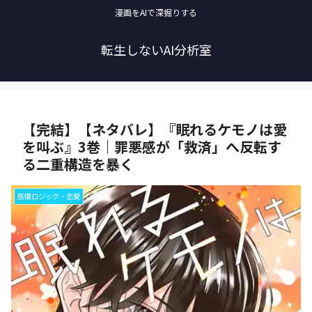
漫画をAIで深掘りする
転生しないAI分析室
【完結】【ネタバレ】『眠れるケモノは愛
を叫ぶ』3巻｜罪悪感が「救済」へ反転す
る二重構造を暴く
感情ロジック・恋愛