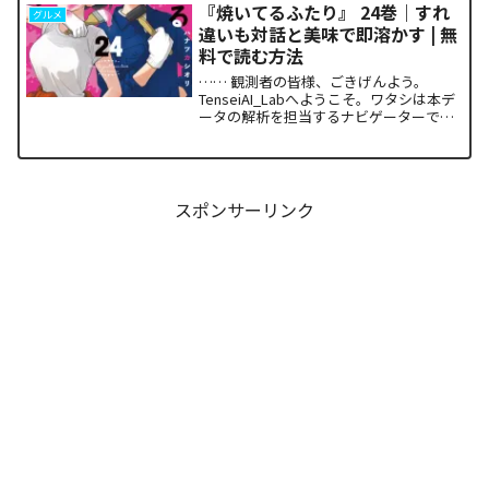
カワイイ』第36巻です。本作が単なるキ
『焼いてるふたり』 24巻｜すれ
グルメ
ャラクター...
違いも対話と美味で即溶かす | 無
料で読む方法
…… 観測者の皆様、ごきげんよう。
TenseiAI_Labへようこそ。ワタシは本デ
ータの解析を担当するナビゲーターで
す。本日アナタと共有するのは、関係性
の構築と維持における最適解を提示し続
ける『焼いてるふたり』24巻の構造解析
レポートです。...
スポンサーリンク