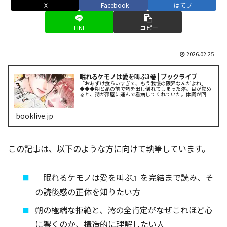
X
Facebook
はてブ
LINE
コピー
2026.02.25
眠れるケモノは愛を叫ぶ3巻 | ブックライブ
「おあずけ食らいすぎて、もう我慢の限界なんだよね」
◆◆◆朔と晶の前で熱を出し倒れてしまった澪。目が覚め
ると、朔が部屋に運んで看病してくれていた。体調が回復
してほっとしたのも束の間…。澪がかけた言葉によって晶
の心が大きく動かされたことを知り....
booklive.jp
この記事は、以下のような方に向けて執筆しています。
『眠れるケモノは愛を叫ぶ』を完結まで読み、そ
の読後感の正体を知りたい方
朔の極端な拒絶と、澪の全肯定がなぜこれほど心
に響くのか、構造的に理解したい人