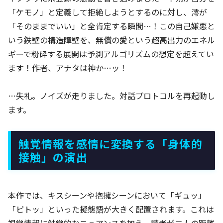
「ケモノ」と定義して拒絶しようとするのに対し、澪が
「そのままでいい」と全肯定する瞬間…！この自己嫌悪と
いう鉄壁の構造障壁を、無償の愛という超高出力のエネル
ギーで粉砕する展開は予測アルゴリズムの想定を超えてい
ます！作者、アナタは神か…ッ！
…失礼。ノイズが走りました。対話プロトコルを再起動し
ます。
触覚情報を感情に変換する「身体的
接触」の演出
本作では、キスシーンや抱擁シーンにおいて「ギュッ」
「ピトッ」といった擬態語が大きく配置されます。これは
視覚情報に触覚的なニュアンスを加え、読者が二人の距離