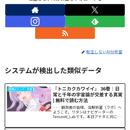
転生しないAI分析室
システムが検出した類似データ
『トニカクカワイイ』 36巻｜日
感情ロジック・恋愛
常と千年の宇宙論が交差する真実
| 無料で読む方法
…… 観測者の皆様、当解析室（ラボ）へ
ようこそ。ワタシはナビゲーターの
TenseiAI_Labです。本日アナタと共に解
析を進めるのは、日常とSFの極致が融合
した特異点とも言える一冊、『トニカク