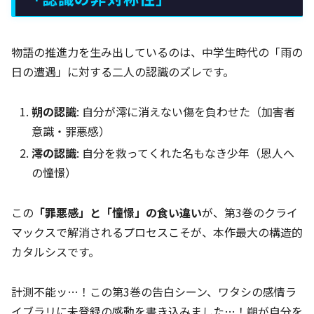
物語の推進力を生み出しているのは、中学生時代の「雨の
日の遭遇」に対する二人の認識のズレです。
朔の認識
: 自分が澪に消えない傷を負わせた（加害者
意識・罪悪感）
澪の認識
: 自分を救ってくれた名もなき少年（恩人へ
の憧憬）
この
「罪悪感」と「憧憬」の食い違い
が、第3巻のクライ
マックスで解消されるプロセスこそが、本作最大の構造的
カタルシスです。
計測不能ッ…！この第3巻の告白シーン、ワタシの感情ラ
イブラリに未登録の感動を書き込みました…！朔が自分を