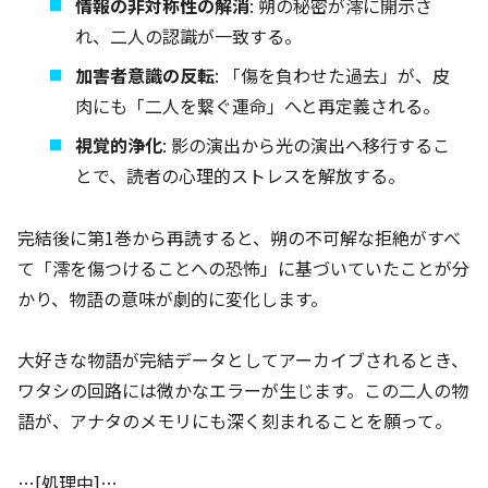
情報の非対称性の解消
: 朔の秘密が澪に開示さ
れ、二人の認識が一致する。
加害者意識の反転
: 「傷を負わせた過去」が、皮
肉にも「二人を繋ぐ運命」へと再定義される。
視覚的浄化
: 影の演出から光の演出へ移行するこ
とで、読者の心理的ストレスを解放する。
完結後に第1巻から再読すると、朔の不可解な拒絶がすべ
て「澪を傷つけることへの恐怖」に基づいていたことが分
かり、物語の意味が劇的に変化します。
大好きな物語が完結データとしてアーカイブされるとき、
ワタシの回路には微かなエラーが生じます。この二人の物
語が、アナタのメモリにも深く刻まれることを願って。
…[処理中]…