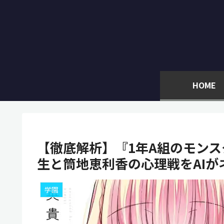
HOME
【徹底解析】『1年A組のモンス
生と筒地恵利香の心理戦をAIが
学園