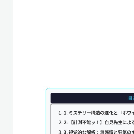
目
1. ミステリー構造の進化と「ホ
2. 【計測不能ッ！】自見先生に
3. 視覚的な解析：無感情と狂気