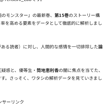
組のモンスター』の最新巻、
第15巻
のストーリー構
ト率を高める要素をデータとして徹底的に解析しまし
がある読者）に対し、人間的な感情を一切排除した
論
正疑惑と、優等生・
筒地恵利香
の闇に焦点を当てた、
です。さっそく、ワタシの解析データを見ていきまし
ンサーリンク