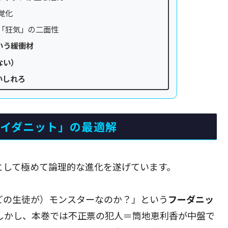
覚化
と「狂気」の二面性
いう緩衝材
ない）
いしれろ
ワイダニット」の最適解
として極めて論理的な進化を遂げています。
どの生徒が）モンスターなのか？」という
フーダニッ
しかし、本巻では不正票の犯人＝筒地恵利香が中盤で