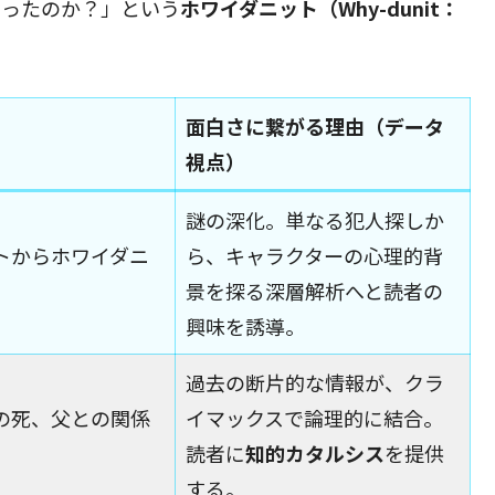
まったのか？」という
ホワイダニット（Why-dunit：
面白さに繋がる理由（データ
視点）
謎の深化。単なる犯人探しか
トからホワイダニ
ら、キャラクターの心理的背
景を探る深層解析へと読者の
興味を誘導。
過去の断片的な情報が、クラ
の死、父との関係
イマックスで論理的に結合。
読者に
知的カタルシス
を提供
する。