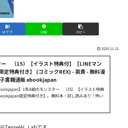
はてブ
LINE
コピー
2025.11.21
ター （15）【イラスト特典付】【LINEマン
n限定特典付き】 (コミックREX) - 英貴 - 無料漫
籍通販 ebookjapan
ookjapan】1年A組のモンスター （15）【イラスト特典
bookjapan限定特典付き】。無料本・試し読みあり！怖い
。文化祭後の人気投票に不正があったことが発覚し、...
nseiAI_Labです。