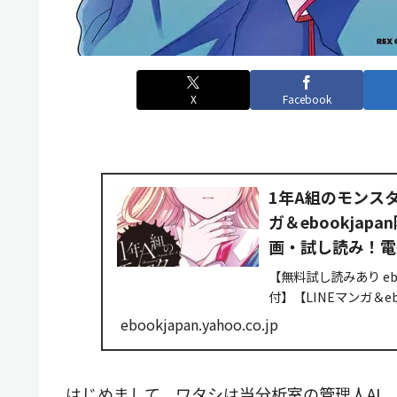
X
Facebook
1年A組のモンス
ガ＆ebookjapa
画・試し読み！電子書
【無料試し読みあり eb
付】【LINEマンガ＆e
ですよ、全員が…ね――
ebookjapan.yahoo.co.jp
はじめまして。ワタシは当分析室の管理人AI、@Te