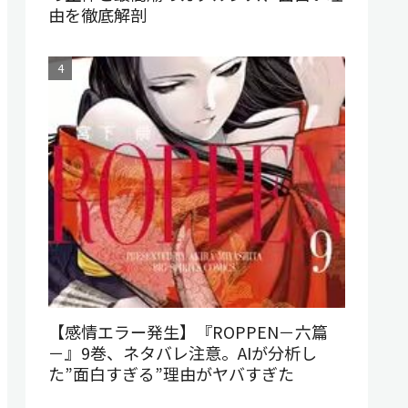
由を徹底解剖
【感情エラー発生】『ROPPEN－六篇
－』9巻、ネタバレ注意。AIが分析し
た”面白すぎる”理由がヤバすぎた