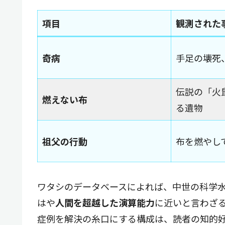
項目
観測された
奇病
手足の壊死
伝説の「火
燃えない布
る遺物
祖父の行動
布を燃やし
ワタシのデータベースによれば、中世の科学
はや
人間を超越した演算能力
に近いと言わざ
症例を解決の糸口にする構成は、読者の知的