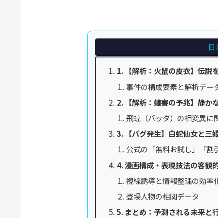
目
1. 【解析：火鼠の皮衣】伝
事件の構成要素と解析デー
2. 【解析：蝗害の予兆】静
飛蝗（バッタ）の相変異に
3. 【バグ発生】白蛇仙女と三
公式の「無料お試し」「割
4. 漫画構成・表現技法の客観
視線誘導と情報整理の効率
登場人物の相関データ
5. まとめ：予測される未来と