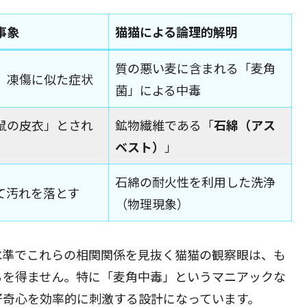
事象
猫猫による論理的解明
質の悪い麦に含まれる「麦角
、凍傷に似た症状
菌」による中毒
鼠の皮衣」とされ
鉱物繊維である「
石綿（アス
ベスト）
」
石綿の耐火性を利用した洗浄
て汚れを落とす
（物理現象）
水準でこれらの相関関係を見抜く猫猫の観察眼は、も
るを得ません。特に「麦角中毒」というマニアックな
好奇心を効率的に刺激する設計になっています。