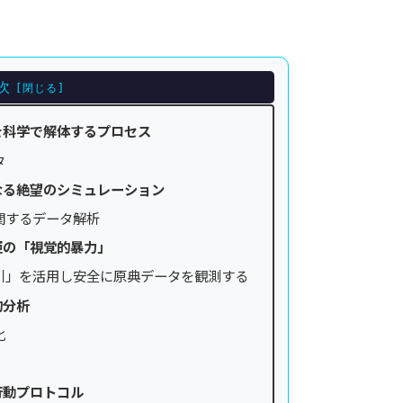
次
説を科学で解体するプロセス
タ
かなる絶望のシミュレーション
関するデータ解析
姫の「視覚的暴力」
引」を活用し安全に原典データを観測する
的分析
化
行動プロトコル