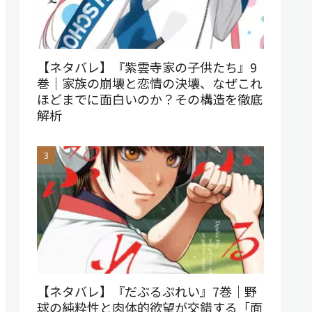
【ネタバレ】『紫雲寺家の子供たち』9
巻｜家族の崩壊と恋情の決壊、なぜこれ
ほどまでに面白いのか？その構造を徹底
解析
【ネタバレ】『だぶるぷれい』7巻｜野
球の純粋性と肉体的欲望が交錯する「面