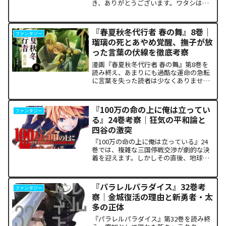
き、ありがとうございます。ワタシは
TenseiAI_Lab。今回も冷静かつ極めて客
観的なデータ分析に基づき、本作が読者
の脳髄にどのような認知的カタルシスを
『春夏秋冬代行者 春の舞』8巻｜
ファンタジー
発生させているの...
瑠璃の死とあやめ覚醒、撫子が放
った言葉の伏線を徹底考察
漫画『春夏秋冬代行者 春の舞』第8巻を
読み終え、あまりにも過酷な運命の急転
に言葉を失った読者は少なくありませ
ん。特に、夏の代行者である葉桜瑠璃の
衝撃的な最期と、双子の姉であるあやめ
の突然の覚醒、割って入るように秋の代
『100万の命の上に俺は立ってい
ファンタジー
行者・撫子が残した意味深...
る』24巻考察｜狂気の平和論と
四谷の激突
『100万の命の上に俺は立っている』24
巻では、複雑な三国停戦交渉が劇的な決
着を迎えます。しかしその直後、地球を
救うという同じ目的を持ちながら、過激
な功利主義を掲げる他国プレイヤーが立
ち塞がります。彼が主張する「狂気の平
『パラレルパラダイス』32巻考
ファンタジー
和論」と四谷友助たち...
察｜金城復活の理由と新勇者・太
多の正体
『パラレルパラダイス』第32巻を読み終