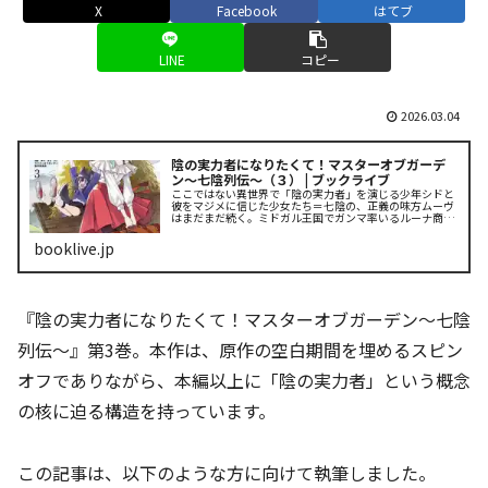
X
Facebook
はてブ
LINE
コピー
2026.03.04
陰の実力者になりたくて！マスターオブガーデ
ン～七陰列伝～（３） | ブックライブ
ここではない異世界で「陰の実力者」を演じる少年シドと
彼をマジメに信じた少女たち＝七陰の、正義の味方ムーヴ
はまだまだ続く。ミドガル王国でガンマ率いるルーナ商会
は新事業『まぐろなるど』を展開し、この世界を制覇する
ための活動資金を荒稼ぎしてい.....
booklive.jp
『陰の実力者になりたくて！マスターオブガーデン～七陰
列伝～』第3巻。本作は、原作の空白期間を埋めるスピン
オフでありながら、本編以上に「陰の実力者」という概念
の核に迫る構造を持っています。
この記事は、以下のような方に向けて執筆しました。