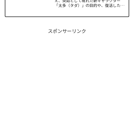
え、突如として現れた新キャラクター
「太多（タダ）」の目的や、復活した邪
神「金城」の正体に混乱していません
か。また、ザキが果たした復讐の代償が
あまりにも重く、今後の世界の行方が気
になっている方も多いはずで...
スポンサーリンク