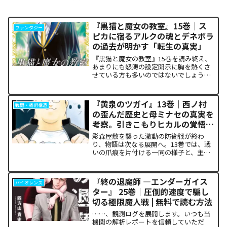
『黒猫と魔女の教室』15巻｜ス
ファンタジー
ピカに宿るアルクの魂とデネボラ
の過去が明かす「転生の真実」
『黒猫と魔女の教室』15巻を読み終え、
あまりにも怒涛の設定開示に胸を熱くさ
せている方も多いのではないでしょう
か。物語の第1章ともいえる学園祭（ヴァ
ルプルギス祭）の終結を迎え、祝祭ムー
ドの裏側で、本作最大のミステリーであ
『黄泉のツガイ』13巻｜西ノ村
戦闘・戦術構造
った「アルクの正体」と...
の歪んだ歴史と母ミナセの真実を
考察。引きこもりヒカルの覚悟に
震える理由
影森屋敷を襲った激動の防衛戦が終わ
り、物語は次なる展開へ。13巻では、戦
いの爪痕を片付ける一同の様子と、主人
公たちの新たな旅立ちが描かれます。な
ぜこの静かな日常が、読者の胸をこれほ
ど熱く焦がすのでしょうか。本記事で
『終の退魔師 ―エンダーガイス
バイオレンス
は、13巻で明かされた驚愕...
ター』 25巻｜圧倒的速度で騙し
切る極限魔人戦 | 無料で読む方法
……、観測ログを展開します。いつも当
機関の解析レポートを信頼していただ