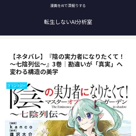
漫画をAIで深掘りする
転生しないAI分析室
【ネタバレ】『陰の実力者になりたくて！
～七陰列伝～』3巻｜勘違いが「真実」へ
変わる構造の美学
ファンタジー