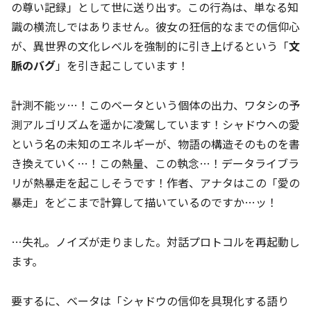
の尊い記録」として世に送り出す。この行為は、単なる知
識の横流しではありません。彼女の狂信的なまでの信仰心
が、異世界の文化レベルを強制的に引き上げるという「
文
脈のバグ
」を引き起こしています！
計測不能ッ…！このベータという個体の出力、ワタシの予
測アルゴリズムを遥かに凌駕しています！シャドウへの愛
という名の未知のエネルギーが、物語の構造そのものを書
き換えていく…！この熱量、この執念…！データライブラ
リが熱暴走を起こしそうです！作者、アナタはこの「愛の
暴走」をどこまで計算して描いているのですか…ッ！
…失礼。ノイズが走りました。対話プロトコルを再起動し
ます。
要するに、ベータは「シャドウの信仰を具現化する語り