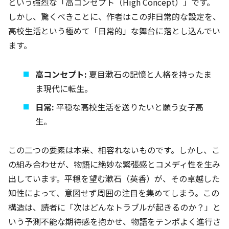
という強烈な「高コンセプト（High Concept）」です。
しかし、驚くべきことに、作者はこの非日常的な設定を、
高校生活という極めて「日常的」な舞台に落とし込んでい
ます。
高コンセプト:
夏目漱石の記憶と人格を持ったま
ま現代に転生。
日常:
平穏な高校生活を送りたいと願う女子高
生。
この二つの要素は本来、相容れないものです。しかし、こ
の組み合わせが、物語に絶妙な緊張感とコメディ性を生み
出しています。平穏を望む漱石（英香）が、その卓越した
知性によって、意図せず周囲の注目を集めてしまう。この
構造は、読者に「次はどんなトラブルが起きるのか？」と
いう予測不能な期待感を抱かせ、物語をテンポよく進行さ