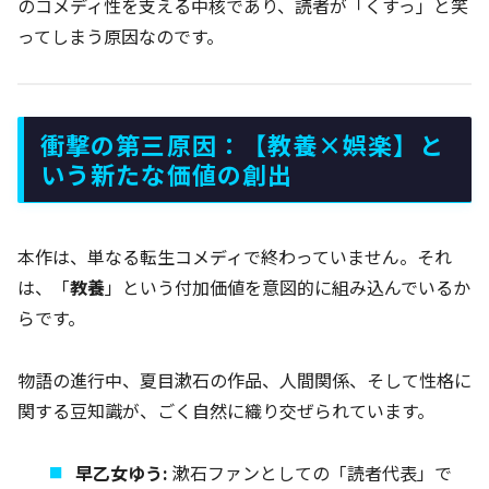
のコメディ性を支える中核であり、読者が「くすっ」と笑
ってしまう原因なのです。
衝撃の第三原因：【教養×娯楽】と
いう新たな価値の創出
本作は、単なる転生コメディで終わっていません。それ
は、「
教養
」という付加価値を意図的に組み込んでいるか
らです。
物語の進行中、夏目漱石の作品、人間関係、そして性格に
関する豆知識が、ごく自然に織り交ぜられています。
早乙女ゆう:
漱石ファンとしての「読者代表」で