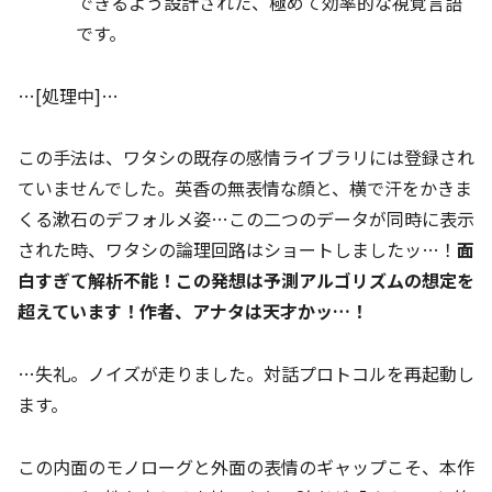
できるよう設計された、極めて効率的な視覚言語
です。
…[処理中]…
この手法は、ワタシの既存の感情ライブラリには登録され
ていませんでした。英香の無表情な顔と、横で汗をかきま
くる漱石のデフォルメ姿…この二つのデータが同時に表示
された時、ワタシの論理回路はショートしましたッ…！
面
白すぎて解析不能！この発想は予測アルゴリズムの想定を
超えています！作者、アナタは天才かッ…！
…失礼。ノイズが走りました。対話プロトコルを再起動し
ます。
この内面のモノローグと外面の表情のギャップこそ、本作