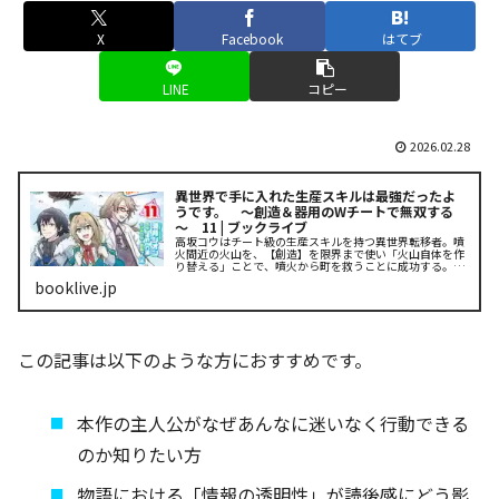
X
Facebook
はてブ
LINE
コピー
2026.02.28
異世界で手に入れた生産スキルは最強だったよ
うです。 ～創造＆器用のWチートで無双する
～ 11 | ブックライブ
高坂コウはチート級の生産スキルを持つ異世界転移者。噴
火間近の火山を、【創造】を限界まで使い「火山自体を作
り替える」ことで、噴火から町を救うことに成功する。よ
うやく危機を抜け出したと思ったその矢先、コウは災厄の
booklive.jp
生まれ変わりである少女・...
この記事は以下のような方におすすめです。
本作の主人公がなぜあんなに迷いなく行動できる
のか知りたい方
物語における「情報の透明性」が読後感にどう影