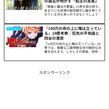
の過去が明かす「転生の真実」
『黒猫と魔女の教室』15巻を読み終え、
あまりにも怒涛の設定開示に胸を熱くさ
せている方も多いのではないでしょう
か。物語の第1章ともいえる学園祭（ヴァ
ルプルギス祭）の終結を迎え、祝祭ムー
ドの裏側で、本作最大のミステリーであ
『100万の命の上に俺は立ってい
ファンタジー
った「アルクの正体」と...
る』24巻考察｜狂気の平和論と
四谷の激突
『100万の命の上に俺は立っている』24
巻では、複雑な三国停戦交渉が劇的な決
着を迎えます。しかしその直後、地球を
救うという同じ目的を持ちながら、過激
な功利主義を掲げる他国プレイヤーが立
ち塞がります。彼が主張する「狂気の平
和論」と四谷友助たち...
スポンサーリンク