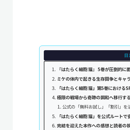
目
『はたらく細胞 猫』 5巻が圧倒的
ミケの体内で起きる生存闘争とキャ
「はたらく細胞 猫」第5巻における
極限の戦場から奇跡の調和へ移行す
公式の「無料お試し」「割引」を
「はたらく細胞 猫」を公式ルートで
完結を迎えた本作への感想と読者の