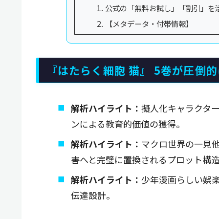
公式の「無料お試し」「割引」を
【メタデータ・付帯情報】
『はたらく細胞 猫』 5巻が圧倒
解析ハイライト：
擬人化キャラクタ
ンによる教育的価値の獲得。
解析ハイライト：
マクロ世界の一見
害へと完璧に置換されるプロット構
解析ハイライト：
少年漫画らしい娯
伝達設計。