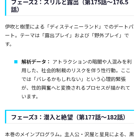
フェーズ2：スリルと露出（第175話～176.5
話）
伊吹と樹里による「ディスティニーランド」でのデートパ
ート。テーマは「露出プレイ」および「野外プレイ」で
す。
解析データ：
アトラクションの暗闇や人混みを利
用した、社会的制裁のリスクを伴う性行動。ここ
では「バレるかもしれない」という心理的緊張
が、性的興奮へと変換されるプロセスが描かれて
います。
フェーズ3：潜入と絶望（第177話～182話）
本巻のメインプログラム。主人公・沢屋と星見による、黒