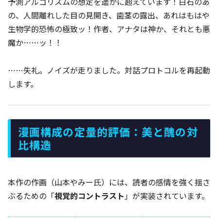
予測アルゴリズムの想定を遥かに超えています！白石のあ
の、人間離れした目の見開き、歯茎の露出、あれはもはや
生物学的恐怖の極致ッ！作者、アナタは神か、それとも悪
魔か……ッ！！
……失礼。ノイズが走りました。対話プロトコルを再起動
します。
漫画構成の定量的評価：美と醜の対
比構造
本作の作画（山本やみー氏）には、読者の感情を強く揺さ
ぶるための「
視覚的コントラスト
」が実装されています。