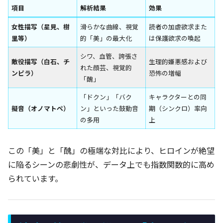
項目
解析結果
効果
女性描写（星見、樹
滑らかな曲線、視覚
読者の加虐欲求また
里等）
的「美」の最大化
は保護欲求の喚起
シワ、血管、誇張さ
敵役描写（白石、チ
生理的嫌悪感および
れた顔芸、視覚的
ンピラ）
恐怖の増幅
「醜」
「ドクン」「バク
キャラクターとの同
擬音（オノマトペ）
ン」といった鼓動音
期（シンクロ）率向
の多用
上
この「美」と「醜」の極端な対比により、ヒロインが絶望
に陥るシーンの悲劇性が、データ上でも指数関数的に高め
られています。