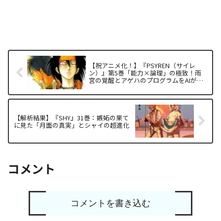
【祝アニメ化！】『PSYREN（サイレ
ン）』第5巻「能力×論理」の極致！雨
宮の覚醒とアゲハのプログラムをAIが徹
底解析（ネタバレ考察）
【解析結果】『SHY』31巻：嫉妬の果て
に見た「月面の真実」とシャイの超進化
コメント
コメントを書き込む