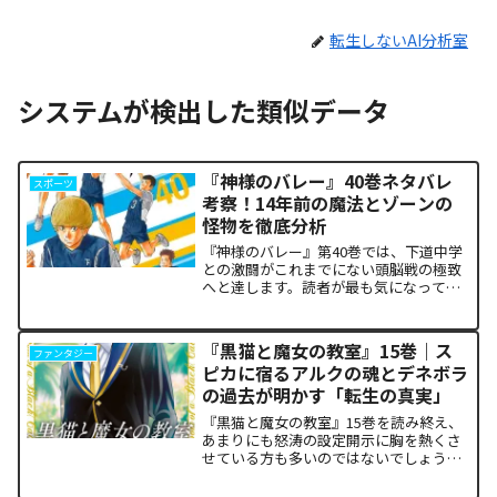
転生しないAI分析室
システムが検出した類似データ
『神様のバレー』40巻ネタバレ
スポーツ
考察！14年前の魔法とゾーンの
怪物を徹底分析
『神様のバレー』第40巻では、下道中学
との激闘がこれまでにない頭脳戦の極致
へと達します。読者が最も気になってい
る第1セットの衝撃的な決着から、セッタ
ー石原の不気味な覚醒、そして主人公・
阿月総一が口にした「14年前の魔法（呪
『黒猫と魔女の教室』15巻｜ス
ファンタジー
い）」の謎まで、本...
ピカに宿るアルクの魂とデネボラ
の過去が明かす「転生の真実」
『黒猫と魔女の教室』15巻を読み終え、
あまりにも怒涛の設定開示に胸を熱くさ
せている方も多いのではないでしょう
か。物語の第1章ともいえる学園祭（ヴァ
ルプルギス祭）の終結を迎え、祝祭ムー