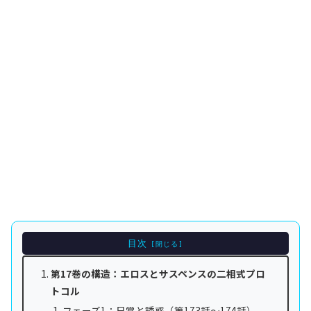
目次
第17巻の構造：エロスとサスペンスの二相式プロ
トコル
フェーズ1：日常と誘惑（第173話～174話）