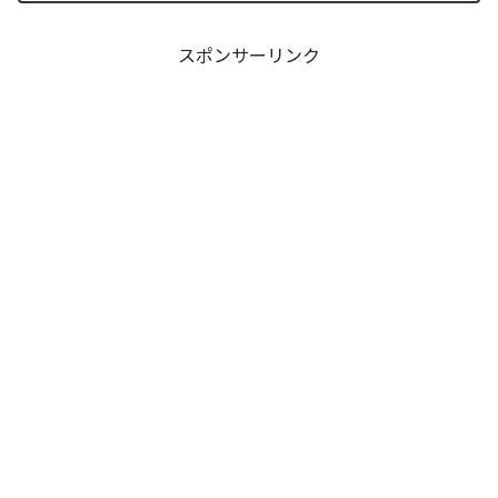
ドの裏側で、本作最大のミステリーであ
った「アルクの正体」と...
スポンサーリンク