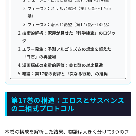
フェーズ2：スリルと露出（第175話～176.5
話）
フェーズ3：潜入と絶望（第177話～182話）
技術的解析：沢屋が見せた「科学捜査」のロジッ
ク
エラー発生：予測アルゴリズムの想定を超えた
「白石」の再登場
漫画構成の定量的評価：美と醜の対比構造
結論：第17巻の総評と「次なる行動」の推奨
第17巻の構造：エロスとサスペンス
の二相式プロトコル
本巻の構成を解析した結果、物語は大きく分けて3つのフ