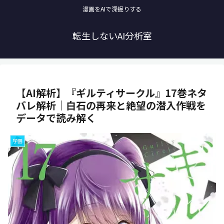
漫画をAIで深掘りする
転生しないAI分析室
【AI解析】『ギルティサークル』17巻ネタ
バレ解析｜白石の再来と絶望の潜入作戦を
データで読み解く
学園