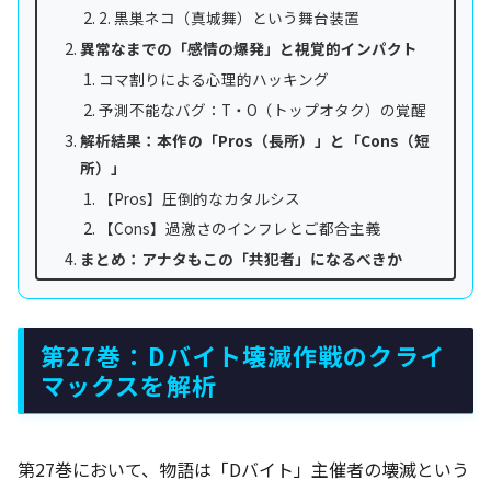
2. 黒巣ネコ（真城舞）という舞台装置
異常なまでの「感情の爆発」と視覚的インパクト
コマ割りによる心理的ハッキング
予測不能なバグ：T・O（トップオタク）の覚醒
解析結果：本作の「Pros（長所）」と「Cons（短
所）」
【Pros】圧倒的なカタルシス
【Cons】過激さのインフレとご都合主義
まとめ：アナタもこの「共犯者」になるべきか
第27巻：Dバイト壊滅作戦のクライ
マックスを解析
第27巻において、物語は「Dバイト」主催者の壊滅という