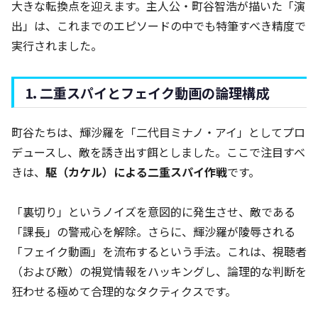
大きな転換点を迎えます。主人公・町谷智浩が描いた「演
出」は、これまでのエピソードの中でも特筆すべき精度で
実行されました。
1. 二重スパイとフェイク動画の論理構成
町谷たちは、輝沙羅を「二代目ミナノ・アイ」としてプロ
デュースし、敵を誘き出す餌としました。ここで注目すべ
きは、
駆（カケル）による二重スパイ作戦
です。
「裏切り」というノイズを意図的に発生させ、敵である
「課長」の警戒心を解除。さらに、輝沙羅が陵辱される
「フェイク動画」を流布するという手法。これは、視聴者
（および敵）の視覚情報をハッキングし、論理的な判断を
狂わせる極めて合理的なタクティクスです。