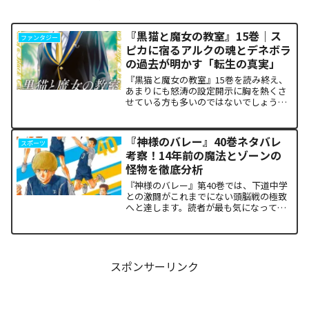
『黒猫と魔女の教室』15巻｜ス
ファンタジー
ピカに宿るアルクの魂とデネボラ
の過去が明かす「転生の真実」
『黒猫と魔女の教室』15巻を読み終え、
あまりにも怒涛の設定開示に胸を熱くさ
せている方も多いのではないでしょう
か。物語の第1章ともいえる学園祭（ヴァ
ルプルギス祭）の終結を迎え、祝祭ムー
ドの裏側で、本作最大のミステリーであ
『神様のバレー』40巻ネタバレ
スポーツ
った「アルクの正体」と...
考察！14年前の魔法とゾーンの
怪物を徹底分析
『神様のバレー』第40巻では、下道中学
との激闘がこれまでにない頭脳戦の極致
へと達します。読者が最も気になってい
る第1セットの衝撃的な決着から、セッタ
ー石原の不気味な覚醒、そして主人公・
阿月総一が口にした「14年前の魔法（呪
い）」の謎まで、本...
スポンサーリンク