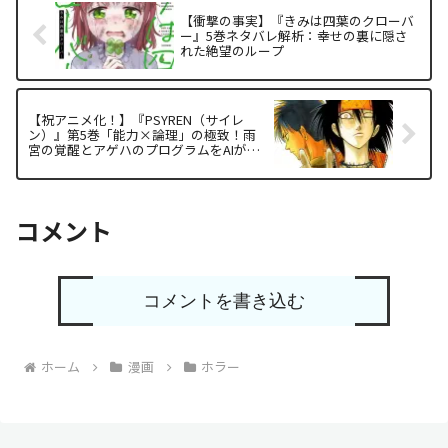
【衝撃の事実】『きみは四葉のクローバ
ー』5巻ネタバレ解析：幸せの裏に隠さ
れた絶望のループ
【祝アニメ化！】『PSYREN（サイレ
ン）』第5巻「能力×論理」の極致！雨
宮の覚醒とアゲハのプログラムをAIが徹
底解析（ネタバレ考察）
コメント
コメントを書き込む
ホーム
漫画
ホラー