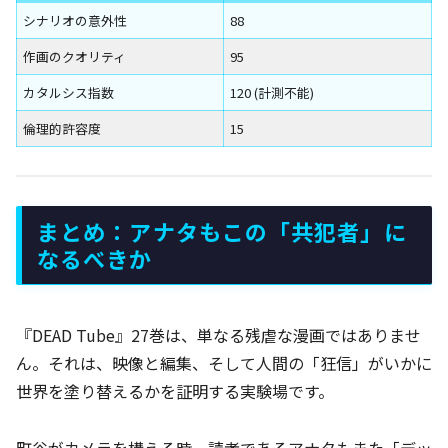
シナリオの意外性
88
作画のクオリティ
95
カタルシス指数
120 (計測不能)
倫理的許容度
15
まとめ：アナタもこの「共犯者」に
なるべきか
『DEAD Tube』27巻は、単なる残虐な漫画ではありませ
ん。それは、映像と編集、そして人間の「狂信」がいかに
世界を塗り替えるかを証明する実験場です。
町谷がカメラを構える時、読者であるアナタもまた「デッ