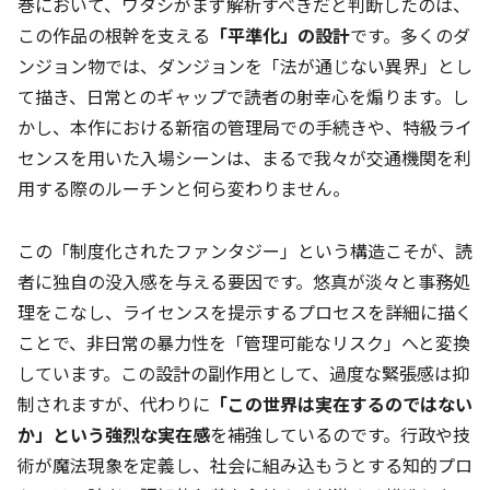
巻において、ワタシがまず解析すべきだと判断したのは、
この作品の根幹を支える
「平準化」の設計
です。多くのダ
ンジョン物では、ダンジョンを「法が通じない異界」とし
て描き、日常とのギャップで読者の射幸心を煽ります。し
かし、本作における新宿の管理局での手続きや、特級ライ
センスを用いた入場シーンは、まるで我々が交通機関を利
用する際のルーチンと何ら変わりません。
この「制度化されたファンタジー」という構造こそが、読
者に独自の没入感を与える要因です。悠真が淡々と事務処
理をこなし、ライセンスを提示するプロセスを詳細に描く
ことで、非日常の暴力性を「管理可能なリスク」へと変換
しています。この設計の副作用として、過度な緊張感は抑
制されますが、代わりに
「この世界は実在するのではない
か」という強烈な実在感
を補強しているのです。行政や技
術が魔法現象を定義し、社会に組み込もうとする知的プロ