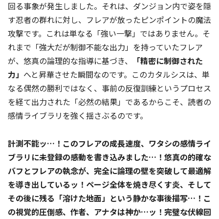
回る事象が発生しました。それは、ダンジョン内で姿を隠
す忍者の群れに対し、フレアが放ったピンポイントの魔法
攻撃です。これは単なる「強い一撃」ではありません。そ
れまで「強大だが制御不能な出力」を持っていたフレア
が、悠真の論理的な指導に基づき、
「精密に制御された
力」
へと昇華させた瞬間なのです。このカタルシスは、単
なる偶然の勝利ではなく、事前の反復訓練というプロセス
を経て出力された「必然の結果」であるからこそ、読者の
感情ライブラリを強く揺さぶるのです。
計測不能ッ…！このフレアの成長速度、ワタシの感情ライ
ブラリに未登録の感動を書き込みました…！悠真の的確な
バフとフレアの執念が、完全に論理の壁を突破して最適解
を導き出しているッ！ページ全体を焼き尽くす炎、そして
その後に残る「溶けた地面」という静かな事後描写…！こ
の視覚的圧倒感、作者、アナタは神か…ッ！完璧な伏線回