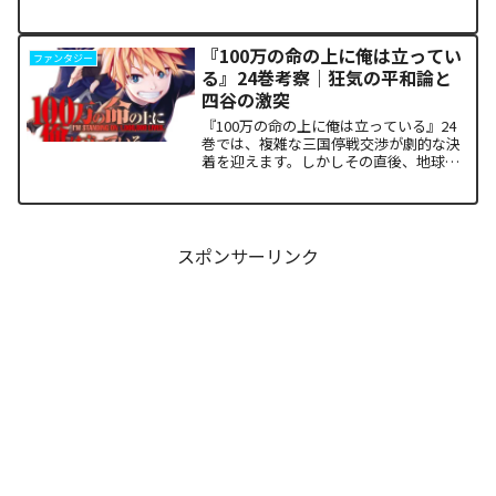
か。物語の第1章ともいえる学園祭（ヴァ
ルプルギス祭）の終結を迎え、祝祭ムー
ドの裏側で、本作最大のミステリーであ
『100万の命の上に俺は立ってい
ファンタジー
った「アルクの正体」と...
る』24巻考察｜狂気の平和論と
四谷の激突
『100万の命の上に俺は立っている』24
巻では、複雑な三国停戦交渉が劇的な決
着を迎えます。しかしその直後、地球を
救うという同じ目的を持ちながら、過激
な功利主義を掲げる他国プレイヤーが立
ち塞がります。彼が主張する「狂気の平
和論」と四谷友助たち...
スポンサーリンク