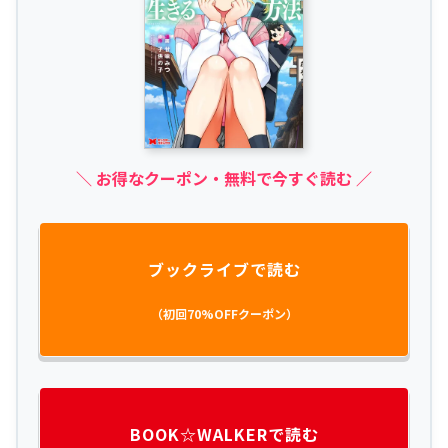
＼ お得なクーポン・無料で今すぐ読む ／
ブックライブで読む
（初回70%OFFクーポン）
BOOK☆WALKERで読む