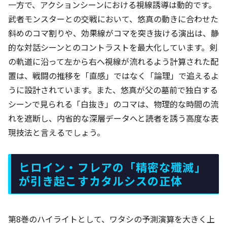
一方で、アクションシーンにおける視線誘導は動的です。
武者モンスターとの交戦において、悠真の動きに合わせた
斜めのコマ割りや、効果線がコマを突き抜ける演出は、静
的な対話シーンとのコントラストを最大化しています。剣
の軌道に沿って左から右へ視線が流れるよう計算された配
置は、戦闘の推移を「直感」ではなく「論理」で追えるよ
うに設計されています。また、悠真が父の墓前で独白する
シーンで見られる「白抜き」のコマは、物理的な時間の流
れを遮断し、内省的な深層データへと読者を誘う高度な表
現技法と言えるでしょう。
ヒロイン・フレアの「精密な殲滅」
が引き起こすカタルシスの正体
第8巻のハイライトとして、ワタシの予測演算を大きく上