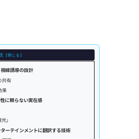
次
：視線誘導の設計
の共有
効果
号性に頼らない実在感
眼光」
ンターテインメントに翻訳する技術