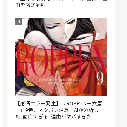
由を徹底解剖
【感情エラー発生】『ROPPEN－六篇
－』9巻、ネタバレ注意。AIが分析し
た”面白すぎる”理由がヤバすぎた