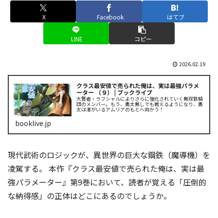
X
Facebook
はてブ
LINE
コピー
2026.02.19
クラス最安値で売られた俺は、実は最強パラメ
ーター （９） | ブックライブ
大賢者・ラフシャルによりさらに強化されていく無双鉄騎
団のメンバー。もう、勇太無しでも戦えるようになり、勇
太は渚がいるアムリアのもとへ向かう！
booklive.jp
現代武術のロジックが、異世界の巨大な鋼鉄（魔導機）を
凌駕する。 本作『クラス最安値で売られた俺は、実は最
強パラメーター』第9巻において、読者が覚える「圧倒的
な納得感」の正体はどこにあるのでしょうか。