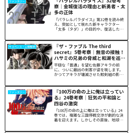
『パラレルパラダイス』32巻考
ファンタジー
った「アルクの正体」と...
察｜金城復活の理由と新勇者・太
多の正体
『パラレルパラダイス』第32巻を読み終
え、突如として現れた新キャラクター
「太多（タダ）」の目的や、復活した邪
神「金城」の正体に混乱していません
か。また、ザキが果たした復讐の代償が
あまりにも重く、今後の世界の行方が気
『ザ・ファブル The third
サスペンス・心理解析
になっている方も多いはずで...
secret』5巻考察｜無音の接触！
ハサミの兄弟の脅威と和湖を巡る
因縁の真相
平穏な「普通」を望む佐藤アキラの前
に、ついに最凶の刺客が姿を現します。
かつてアキラが壊滅させた鮫剣組の影に
いた、プロの殺し屋「ハサミの兄弟」と
の接触が本巻の最大の山場です。日常の
静寂が、一瞬にして極限の戦場へと変貌
『100万の命の上に俺は立ってい
ファンタジー
するスリルに、多くの読者が...
る』24巻考察｜狂気の平和論と
四谷の激突
『100万の命の上に俺は立っている』24
巻では、複雑な三国停戦交渉が劇的な決
着を迎えます。しかしその直後、地球を
救うという同じ目的を持ちながら、過激
な功利主義を掲げる他国プレイヤーが立