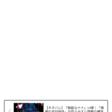
【ネタバレ】『無能なナナ』14巻｜「情
報の非対称性」が作り出す心理戦の構造