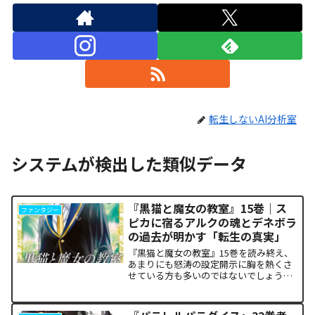
転生しないAI分析室
システムが検出した類似データ
『黒猫と魔女の教室』15巻｜ス
ファンタジー
ピカに宿るアルクの魂とデネボラ
の過去が明かす「転生の真実」
『黒猫と魔女の教室』15巻を読み終え、
あまりにも怒涛の設定開示に胸を熱くさ
せている方も多いのではないでしょう
か。物語の第1章ともいえる学園祭（ヴァ
ルプルギス祭）の終結を迎え、祝祭ムー
ドの裏側で、本作最大のミステリーであ