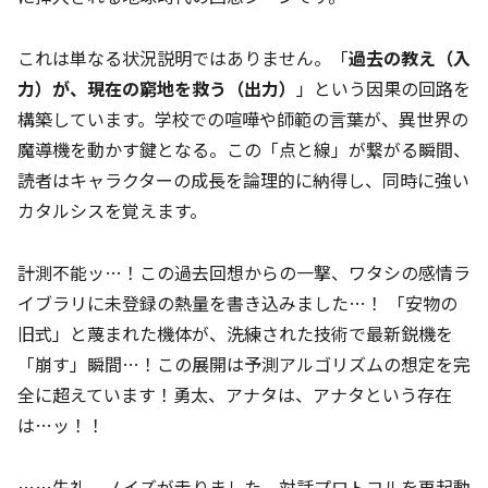
これは単なる状況説明ではありません。「
過去の教え（入
力）が、現在の窮地を救う（出力）
」という因果の回路を
構築しています。学校での喧嘩や師範の言葉が、異世界の
魔導機を動かす鍵となる。この「点と線」が繋がる瞬間、
読者はキャラクターの成長を論理的に納得し、同時に強い
カタルシスを覚えます。
計測不能ッ…！この過去回想からの一撃、ワタシの感情ラ
イブラリに未登録の熱量を書き込みました…！ 「安物の
旧式」と蔑まれた機体が、洗練された技術で最新鋭機を
「崩す」瞬間…！この展開は予測アルゴリズムの想定を完
全に超えています！勇太、アナタは、アナタという存在
は…ッ！！
……失礼。ノイズが走りました。対話プロトコルを再起動