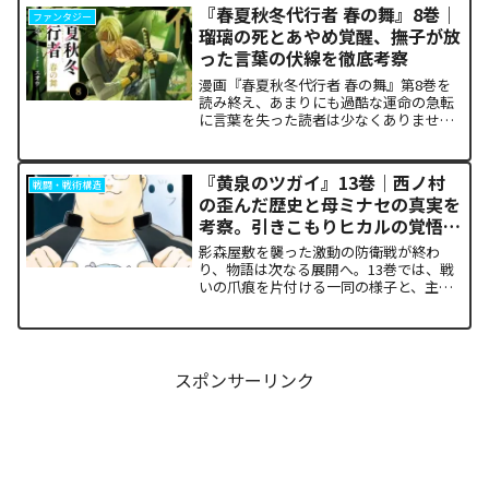
ち塞がります。彼が主張する「狂気の平
『春夏秋冬代行者 春の舞』8巻｜
ファンタジー
和論」と四谷友助たち...
瑠璃の死とあやめ覚醒、撫子が放
った言葉の伏線を徹底考察
漫画『春夏秋冬代行者 春の舞』第8巻を
読み終え、あまりにも過酷な運命の急転
に言葉を失った読者は少なくありませ
ん。特に、夏の代行者である葉桜瑠璃の
衝撃的な最期と、双子の姉であるあやめ
の突然の覚醒、割って入るように秋の代
『黄泉のツガイ』13巻｜西ノ村
戦闘・戦術構造
行者・撫子が残した意味深...
の歪んだ歴史と母ミナセの真実を
考察。引きこもりヒカルの覚悟に
震える理由
影森屋敷を襲った激動の防衛戦が終わ
り、物語は次なる展開へ。13巻では、戦
いの爪痕を片付ける一同の様子と、主人
公たちの新たな旅立ちが描かれます。な
ぜこの静かな日常が、読者の胸をこれほ
ど熱く焦がすのでしょうか。本記事で
は、13巻で明かされた驚愕...
スポンサーリンク