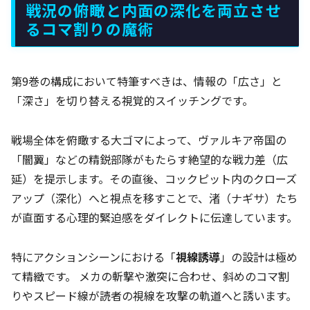
戦況の俯瞰と内面の深化を両立させ
るコマ割りの魔術
第9巻の構成において特筆すべきは、情報の「広さ」と
「深さ」を切り替える視覚的スイッチングです。
戦場全体を俯瞰する大ゴマによって、ヴァルキア帝国の
「闇翼」などの精鋭部隊がもたらす絶望的な戦力差（広
延）を提示します。その直後、コックピット内のクローズ
アップ（深化）へと視点を移すことで、渚（ナギサ）たち
が直面する心理的緊迫感をダイレクトに伝達しています。
特にアクションシーンにおける「
視線誘導
」の設計は極め
て精緻です。 メカの斬撃や激突に合わせ、斜めのコマ割
りやスピード線が読者の視線を攻撃の軌道へと誘います。